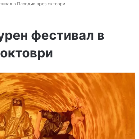
тивал в Пловдив през октоври
урен фестивал в
 октоври