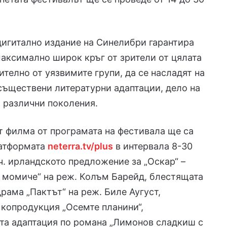
игитално издание на Синелибри гарантира
аксимално широк кръг от зрители от цялата
ително от уязвимите групи, да се насладят на
ъществени литературни адаптации, дело на
т различни поколения.
т филма от програмата на фестивала ще са
латформата
neterra.tv/plus
в интервала 8-30
.ч. ирландското предложение за „Оскар“ –
 момиче“ на реж. Колъм Барейд, блестящата
рама „Пактът“ на реж. Биле Аугуст,
копродукция „Осемте планини“,
та адаптация по романа „Лимонов сладкиш с