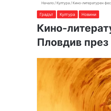
Начало
/
Култура
/
Кино-литературен фес
Градът
Култура
Новини
Кино-литерат
Пловдив през