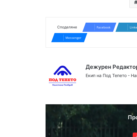
Споделяне
Facebook
Link
Messenger
Дежурен Редакто
Екип на Под Тепето - Н
Website
Facebook
X
YouTube
Instag
Пр