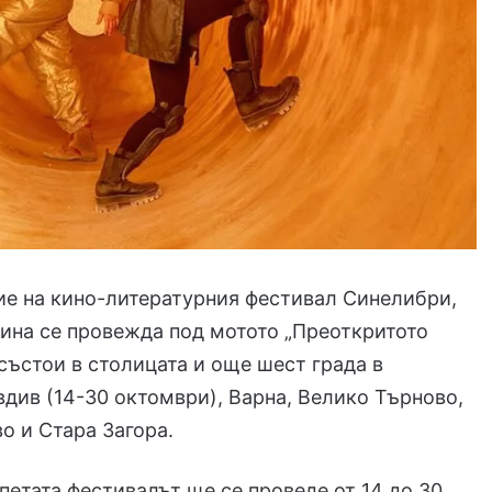
ие на кино-литературния фестивал Синелибри,
дина се провежда под мотото „Преоткритото
 състои в столицата и още шест града в
вдив (14-30 октомври), Варна, Велико Търновo,
во и Стара Загора.
епетата фестивалът ще се проведе от 14 до 30