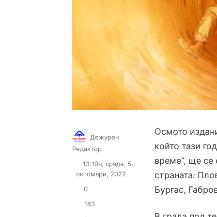
Осмото издан
Дежурен
който тази го
Follow
Send
Редактор
on
an
време“, ще се
13:10ч, сряда, 5
X
email
октомври, 2022
страната: Пло
Бургас, Габро
0
183
В града под т