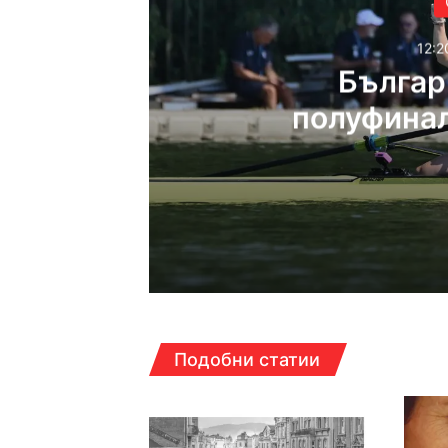
12:2
Българ
полуфинал
Светов
12:20ч, петък, 7 август,
12:08ч, петък, 7 август,
Подобни статии