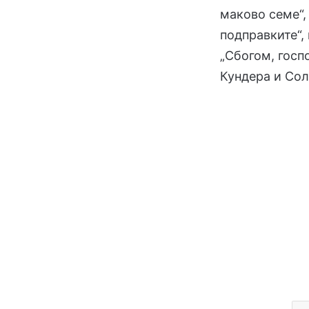
маково семе“,
подправките“,
„Сбогом, госп
Кундера и Сол