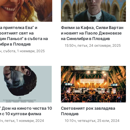
 2026
Театър „Хенд“ дебютира на световния Edinburgh Festival Fringe
а приятелка Ева“ и
Филми за Кафка, Силви Вартан
 2026
роятният свят на
и новият на Паоло Дженовезе
дин Паньол“ в събота на
на Синелибри в Пловдив
155 тона вода от въздуха помогнаха в битката с пожара в Пазарджишко
ибри в Пловдив
15:50ч, петък, 24 октомври, 2025
ч, събота, 1 ноември, 2025
 2026
Искат постоянен арест за петимата обвинени за убийството на Младежкия хълм
 2026
75 фотографии разкриват магията на Индонезия в безплатна изложба в Пловдив
 Дом на киното чества 10
Световният рок завладява
и с 10 култови филма
Пловдив
ч, петък, 1 ноември, 2024
10:10ч, четвъртък, 25 юли, 2024
 2026