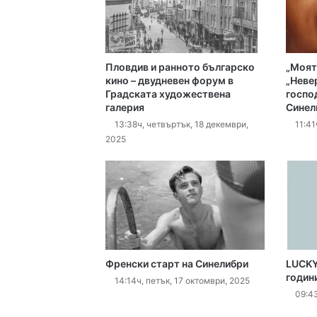
12:03ч, петък, 7 август,
Пловдив и ранното българско
„Моят
11:50ч, петък, 7 август,
кино – двудневен форум в
„Неве
Градската художествена
госпо
галерия
Синел
13:38ч, четвъртък, 18 декември,
11:41
2025
11:41ч, петък, 7 август,
11:36ч, петък, 7 август,
Френски старт на Синелибри
LUCKY
годин
14:14ч, петък, 17 октомври, 2025
09:43
11:35ч, петък, 7 август,