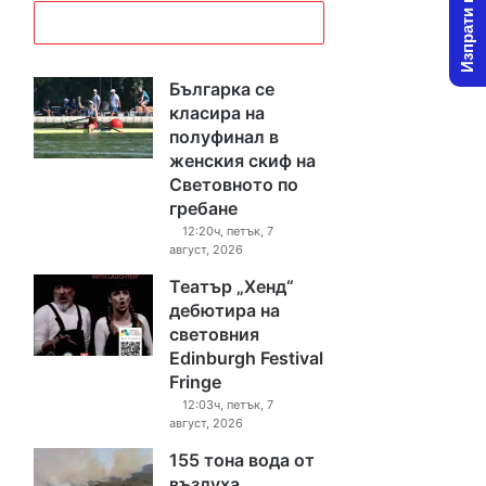
Изпрати новина
Българка се
класира на
полуфинал в
женския скиф на
Световното по
гребане
12:20ч, петък, 7
август, 2026
Театър „Хенд“
дебютира на
световния
Edinburgh Festival
Fringe
12:03ч, петък, 7
август, 2026
155 тона вода от
въздуха