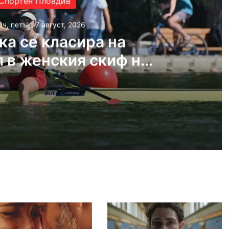
Спортен Пловдив
0ч, петък, 7 август, 2026
ка се класира на
 в женския скиф на
ното по гребане
 2026
Българка се класира на полуфинал в женския скиф на Световното по гребане
 2026
Убийството на Младежкия хълм: Делото за постоянния арест започна при закрити врати