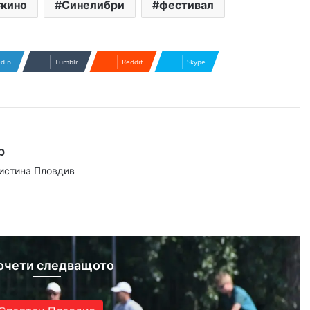
кино
Синелибри
фестивал
edIn
Tumblr
Reddit
Skype
р
аистина Пловдив
ram
очети следващото