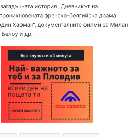
 загадъчната история „Дневникът на
 проникновената френско-белгийска драма
один Хафман“, документалните филми за Милан
 Белоу и др.