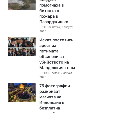
помогнаха в
битката с
пожара в
Пазарджишко
11:50ч, петък, 7 август,
2026
Искат постоянен
арест за
петимата
обвинени за
убийството на
Младежкия хълм
11:41ч, петък, 7 август,
2026
75 фотографии
разкриват
магията на
Индонезия в
безплатна