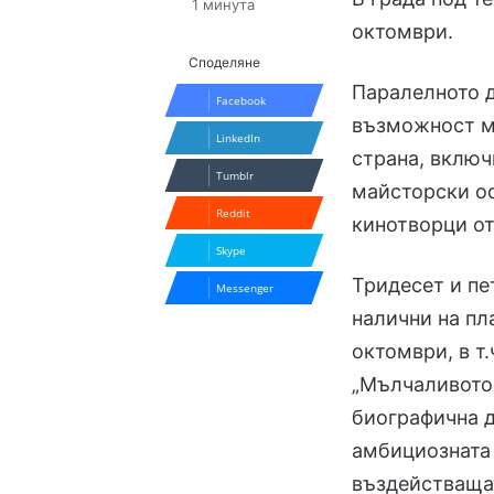
1 минута
октомври.
Споделяне
Паралелното д
Facebook
възможност м
LinkedIn
страна, включ
Tumblr
майсторски ос
Reddit
кинотворци о
Skype
Тридесет и пе
Messenger
налични на п
октомври, в т
„Мълчаливото
биографична д
амбициозната 
въздействаща