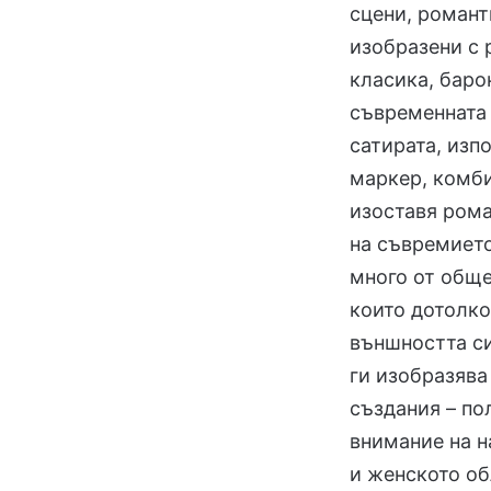
сцени, романт
изобразени с 
класика, баро
съвременнат
сатирата, изп
маркер, комби
изоставя рома
на съвремиет
много от обще
които дотолко
външността си
ги изобразява
създания – по
внимание на н
и женското об