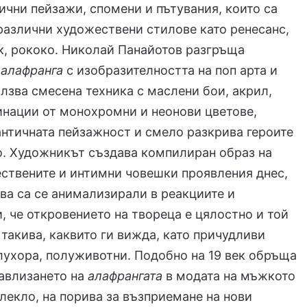
ични пейзажи, спомени и пътувания, които са
различни художествени стилове като ренесанс,
к, рококо. Николай Панайотов разгръща
а
алафранга
с изобразителността на поп арта и
олзва смесена техника с маслени бои, акрил,
нации от монохромни и неонови цветове,
нтичната пейзажност и смело разкрива героите
о. Художникът създава компилиран образ на
ствените и интимни човешки проявления днес,
ва са се анимализирали в реакциите и
, че откровението на твореца е цялостно и той
 такива, каквито ги вижда, като причудливи
лухора, полуживотни. Подобно на 19 век обръща
авлизането на
алафрангата
в модата на мъжкото
лекло, на порива за възприемане на нови