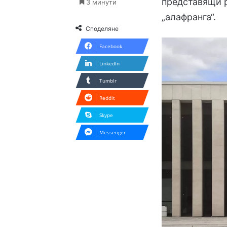
представящи р
3 минути
„алафранга“.
Споделяне
Facebook
LinkedIn
Tumblr
Reddit
Skype
Messenger