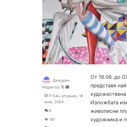
От 18.06. до 
Дежурен
представя най
Follow
Send
Редактор
on
an
художествена 
11:54ч, вторник, 18
X
email
юни, 2024
Изложбата изн
живописни пла
0
художника и п
191