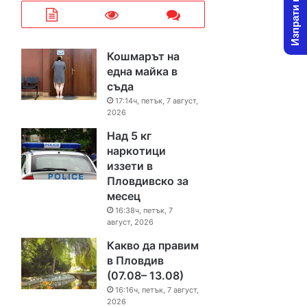
Изпрати новина
Кошмарът на
една майка в
съда
17:14ч, петък, 7 август,
2026
Над 5 кг
наркотици
иззети в
Пловдивско за
месец
16:38ч, петък, 7
август, 2026
Какво да правим
в Пловдив
(07.08– 13.08)
16:16ч, петък, 7 август,
2026