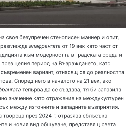
на своя безупречен стенописен маниер и опит,
еразглежда
алафрангата
от 19 век като част от
адицията към модерността в градската среда и
 през целия период на Възраждането, като
 съвременен вариант, отнасящ се до реалността
това. Според него в началото на 21 век, ако
франгата
тепърва да се създава, тя би запазила
лно значение като отражение на междукултурен
сък между източните и западните възприятия.
а твореца през 2024 г. отразява сблъсъка
те и новия вид общуване, представящ света