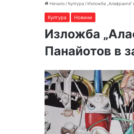
Начало
/
Култура
/
Изложба „Алафранга“ н
Култура
Новини
Изложба „Ала
Панайотов в з