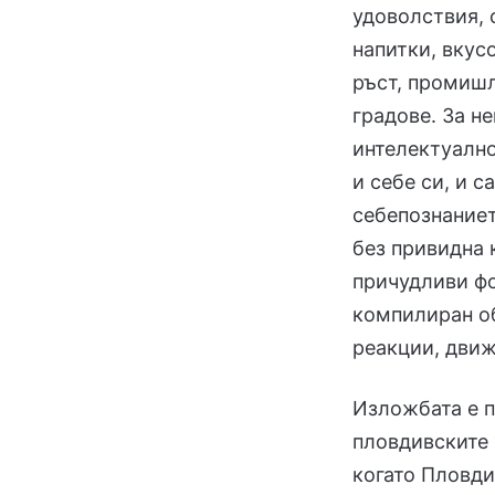
удоволствия, 
напитки, вкус
ръст, промишл
градове. За н
интелектуално
и себе си, и с
себепознаниет
без привидна 
причудливи фо
компилиран об
реакции, движ
Изложбата е п
пловдивските 
когато Пловди