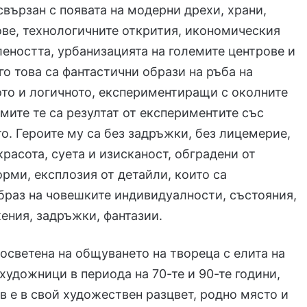
свързан с появата на модерни дрехи, храни,
ове, технологичните открития, икономическия
еността, урбанизацията на големите центрове и
его това са фантастични образи на ръба на
то и логичното, експериментиращи с околните
амите те са резултат от експериментите със
о. Героите му са без задръжки, без лицемерие,
красота, суета и изисканост, обградени от
рми, експлозия от детайли, които са
раз на човешките индивидуалности, състояния,
ения, задръжки, фантазии.
осветена на общуването на твореца с елита на
художници в периода на 70-те и 90-те години,
в е в свой художествен разцвет, родно място и