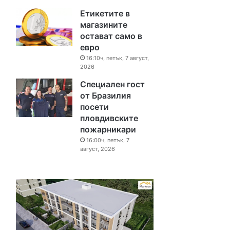
Етикетите в
магазините
остават само в
евро
16:10ч, петък, 7 август,
2026
Специален гост
от Бразилия
посети
пловдивските
пожарникари
16:00ч, петък, 7
август, 2026