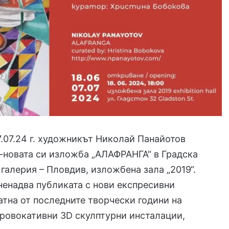
07.07.24 г. художникът Николай Панайотов
-новата си изложба „АЛАФРАНГА“ в Градска
галерия – Пловдив, изложбена зала „2019“.
енадва публиката с нови експресивни
тна от последните творчески години на
ровокативни 3D скулптурни инсталации,