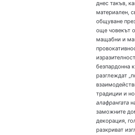
днес такъв, ка
материален, с
общуване през
още човекът о
мащабни и маг
провокативнос
изразителност
безпардонна к
разглеждат „п
взаимодейств
традиции и но
алафрангата
н
заможните дом
декорация, го
разкриват изг