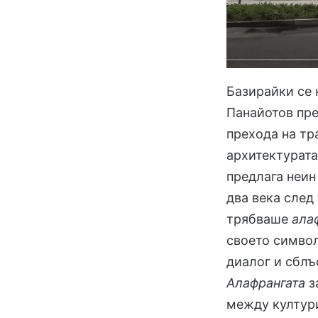
Базирайки се 
Панайотов пр
прехода на тр
архитектурата
предлага неин
два века след 
трябваше
ала
своето симво
диалог и сблъ
Алафрангата
з
между култури