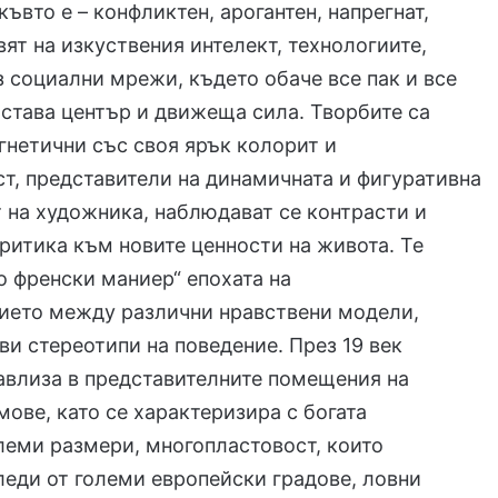
къвто е – конфликтен, арогантен, напрегнат,
вят на изкуствения интелект, технологиите,
 социални мрежи, където обаче все пак и все
става център и движеща сила. Творбите са
нетични със своя ярък колорит и
т, представители на динамичната и фигуративна
 на художника, наблюдават се контрасти и
ритика към новите ценности на живота. Те
о френски маниер“ епохата на
ието между различни нравствени модели,
ви стереотипи на поведение. През 19 век
авлиза в представителните помещения на
ове, като се характеризира с богата
леми размери, многопластовост, които
леди от големи европейски градове, ловни