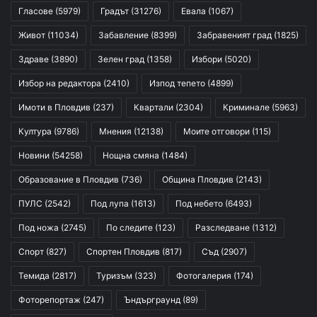
Гласове
(5979)
Градът
(31276)
Евала
(1067)
Живот
(11034)
Забавление
(8399)
Забравеният град
(1825)
Здраве
(3890)
Зелен град
(1358)
Избори
(5020)
Избор на редактора
(2410)
Изпод тепето
(4899)
Имоти в Пловдив
(237)
Квартали
(2304)
Криминале
(5963)
Култура
(9786)
Мнения
(12138)
Моите отговори
(115)
Новини
(54258)
Нощна смяна
(1484)
Образование в Пловдив
(736)
Община Пловдив
(2143)
ПУЛС
(2542)
Под лупа
(1613)
Под небето
(6493)
Под ножа
(2745)
По следите
(123)
Разследване
(1312)
Спорт
(827)
Спортен Пловдив
(817)
Съд
(2907)
Темида
(2817)
Туризъм
(323)
Фотогалерия
(174)
Фоторепортаж
(247)
Ъндърграунд
(89)