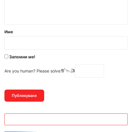
н
т
а
р
Име
:
*
Запомни ме!
Are you human? Please solve: