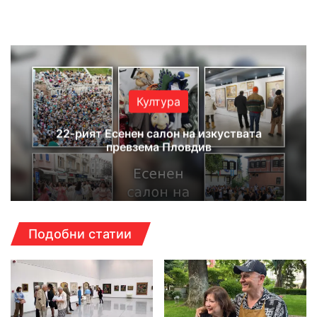
Website
Facebook
X
YouTube
Instagram
Култура
22-рият Есенен салон на изкуствата
превзема Пловдив
Подобни статии