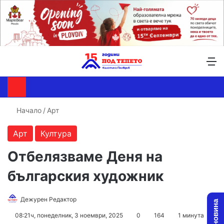
Търсене ...
Switch skin
М
Начало
/
Арт
Арт
Култура
Отбелязваме Деня на
българския художник
Follow
Send
Дежурен Редактор
on
an
08:21ч, понеделник, 3 ноември, 2025
0
164
1 минута
X
email