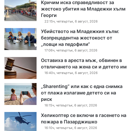
Кричим иска справедливост за
жестоко убития на Младежки хълм
Георги
22:15ч, четвъртък, 6 август, 2026
Убийството на Младежкия хълм:
безпрецедентна жестокост от
„ловци на педофили“
17:06ч, четвъртък, 6 август, 2026
Оставиха в ареста мъж, обвинен в
отвличането на жена си и детето им
16:40ч, четвъртък, 6 август, 2026
„Sharenting“ или как с една снимка
от плажа излагаме детето си на
риск
16:15ч, четвъртък, 6 август, 2026
Хеликоптер се включи в гасенето на
пожара в Пазарджишко
16:10ч, четвъртък, 6 август, 2026