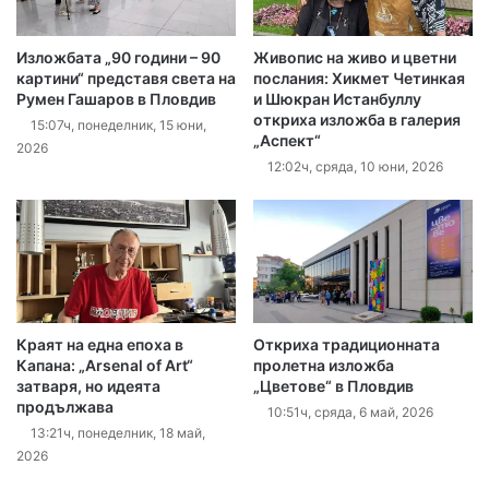
Изложбата „90 години – 90
Живопис на живо и цветни
картини“ представя света на
послания: Хикмет Четинкая
Румен Гашаров в Пловдив
и Шюкран Истанбуллу
откриха изложба в галерия
15:07ч, понеделник, 15 юни,
„Аспект“
2026
12:02ч, сряда, 10 юни, 2026
Краят на една епоха в
Откриха традиционната
Капана: „Arsenal of Art“
пролетна изложба
затваря, но идеята
„Цветове“ в Пловдив
продължава
10:51ч, сряда, 6 май, 2026
13:21ч, понеделник, 18 май,
2026