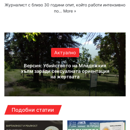
Журналист с близо 30 години опит, който работи интензивно
по…
More »
Website
Facebook
X
YouTube
Instagram
Актуално
Версия: Убийството на Младежкия
хълм заради сексуалната ориентация
на жертвата
Подобни статии