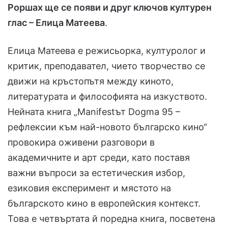
Роршах ще се появи и друг ключов културен
глас – Елица Матеeва
.
Елица Матеeва е режисьорка, културолог и
критик, преподавател, чието творчество се
движи на кръстопътя между киното,
литературата и философията на изкуството.
Нейната книга „Manifestът Dogma 95 –
рефлексии към най-новото българско кино“
провокира оживени разговори в
академичните и арт среди, като поставя
важни въпроси за естетическия избор,
езиковия експеримент и мястото на
българското кино в европейския контекст.
Това е четвъртата й поредна книга, посветена