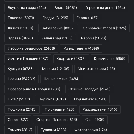
Вкусът на града
(994)
Власт
(4081)
Героите на деня
(1964)
Гласове
(5979)
Градът
(31265)
Евала
(1067)
Живот
(11030)
Забавление
(8397)
Забравеният град
(1825)
Здраве
(3890)
Зелен град
(1358)
Избори
(5020)
Избор на редактора
(2408)
Изпод тепето
(4899)
Имоти в Пловдив
(237)
Квартали
(2302)
Криминале
(5955)
Култура
(9783)
Мнения
(12136)
Моите отговори
(115)
Новини
(54232)
Нощна смяна
(1484)
Образование в Пловдив
(736)
Община Пловдив
(2143)
ПУЛС
(2542)
Под лупа
(1613)
Под небето
(6493)
Под ножа
(2745)
По следите
(123)
Разследване
(1310)
Спорт
(827)
Спортен Пловдив
(816)
Съд
(2906)
Темида
(2812)
Туризъм
(323)
Фотогалерия
(174)