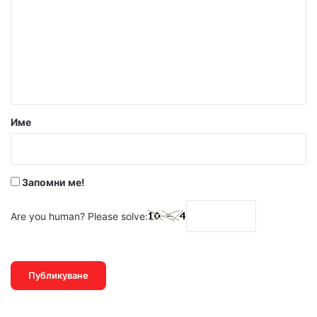
м
е
н
т
а
р
Име
:
*
Запомни ме!
Are you human? Please solve: