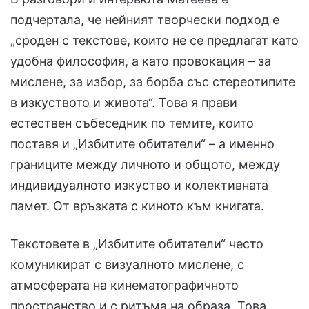
подчертала, че нейният творчески подход е
„сроден с текстове, които не се предлагат като
удобна философия, а като провокация – за
мислене, за избор, за борба със стереотипите
в изкуството и живота“. Това я прави
естествен събеседник по темите, които
поставя и „Избитите обитатели“ – а именно
границите между личното и общото, между
индивидуалното изкуство и колективната
памет. От връзката с киното към книгата.
Текстовете в „Избитите обитатели“ често
комуникират с визуалното мислене, с
атмосферата на кинематографичното
пространство и с ритъма на образа. Това