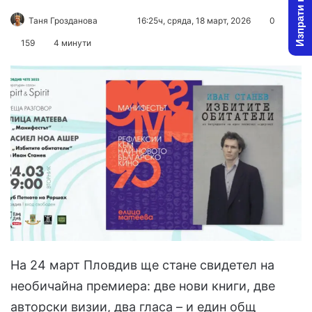
Изпрати новина
Follow
Send
Таня Грозданова
16:25ч, сряда, 18 март, 2026
0
on
an
159
4 минути
X
email
На 24 март Пловдив ще стане свидетел на
необичайна премиера: две нови книги, две
авторски визии, два гласа – и един общ