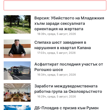
Версия: Убийството на Младежкия
хълм заради сексуалната
ориентация на жертвата
18:39ч, сряда, 5 август, 2026
Спипаха шест заведения в
нарушения в квартал Капана
17:03ч, сряда, 5 август, 2026
Асфалтират последния участък от
Рогошко шосе
16:34ч, сряда, 5 август, 2026
Заработи междуведомствената
работна група за Околовръстното
16:29ч, сряда, 5 август, 2026
ДБ-Пловдив с призив към Румен