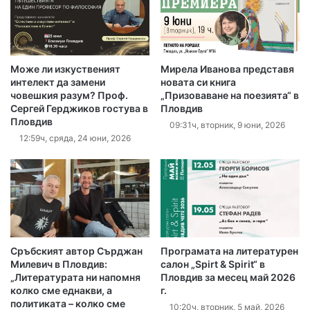
Може ли изкуственият
Мирела Иванова представя
интелект да замени
новата си книга
човешкия разум? Проф.
„Призоваване на поезията“ в
Сергей Герджиков гостува в
Пловдив
Пловдив
09:31ч, вторник, 9 юни, 2026
12:59ч, сряда, 24 юни, 2026
Сръбският автор Сърджан
Програмата на литературен
Милевич в Пловдив:
салон „Spirt & Spirit“ в
„Литературата ни напомня
Пловдив за месец май 2026
колко сме еднакви, а
г.
политиката – колко сме
10:20ч, вторник, 5 май, 2026