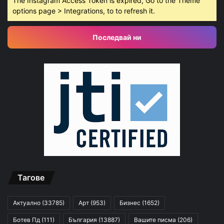
The Instagram Access Token is expired, Go to the Theme
options page > Integrations, to to refresh it.
Последвай ни
Тагове
Актуално
(33785)
Арт
(953)
Бизнес
(1652)
Ботев Пд
(111)
България
(13887)
Вашите писма
(206)