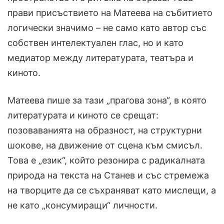
прави присъствието на Матеeва на събитието
логически значимо – не само като автор със
собствен интелектуален глас, но и като
медиатор между литературата, театъра и
киното.
Матеeва пише за тази „прагова зона“, в която
литературата и киното се срещат:
позоваванията на образност, на структурни
шокове, на движение от сцена към смисъл.
Това е „език“, който резонира с радикалната
природа на текста на Станев и със стремежа
на творците да се съхраняват като мислещи, а
не като „консумиращи“ личности.