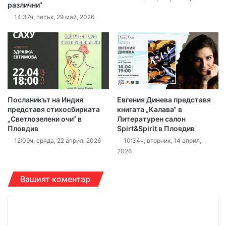
различни“
14:37ч, петък, 29 май, 2026
Посланикът на Индия
Евгения Динева представя
представя стихосбирката
книгата „Калава“ в
„Светлозелени очи“ в
Литературен салон
Пловдив
Spirt&Spirit в Пловдив
12:09ч, сряда, 22 април, 2026
10:34ч, вторник, 14 април,
2026
Вашият коментар
К
о