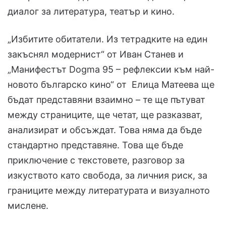
диалог за литература, театър и кино.
„Избитите обитатели. Из тетрадките на един
закъснял модернист“ от Иван Станев и
„Манифестът Dogma 95 – рефлексии към най-
новото българско кино“ от Елица Матеeва ще
бъдат представяни взаимно – те ще пътуват
между страниците, ще четат, ще разказват,
анализират и обсъждат. Това няма да бъде
стандартно представяне. Това ще бъде
приключение с текстовете, разговор за
изкуството като свобода, за личния риск, за
границите между литературата и визуалното
мислене.