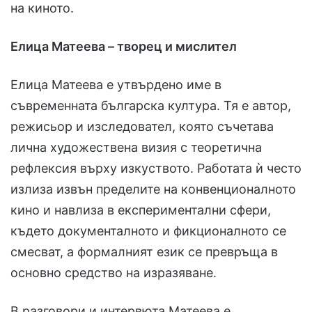
на киното.
Елица Матеeва – творец и мислител
Елица Матеeва е утвърдено име в
съвременната българска култура. Тя е автор,
режисьор и изследовател, която съчетава
лична художествена визия с теоретична
рефлексия върху изкуството. Работата ѝ често
излиза извън пределите на конвенционалното
кино и навлиза в експериментални сфери,
където документалното и фикционалното се
смесват, а формалният език се превръща в
основно средство на изразяване.
В разговори и интервюта Матеeва е