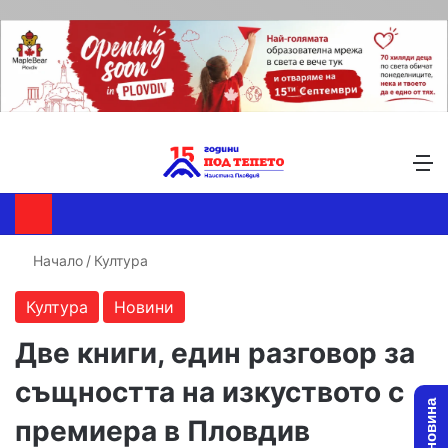
Търсене ...
Switch skin
М
Начало
/
Култура
Култура
Новини
Две книги, един разговор за
същността на изкуството с
премиера в Пловдив