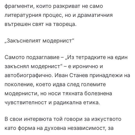
фрагменти, които разкриват не само
литературния процес, но и драматичния
вътрешен свят на твореца.
„Закъснелият модернист“
Самото подзаглавие – „Из тетрадките на един
закъснял модернист“ – е иронично и
автобиографично. Иван Станев принадлежи на
поколение, което идва след големите
модернисти, но носи тяхната болезнена
чувствителност и радикална етика.
В свои интервюта той говори за изкуството
като форма на духовна независимост, за