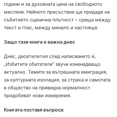
години и за духовната цена на свободното
мислене. Нейното присъствие ще придаде на
събитието сценична плътност – среща между
текст и глас, между минало и настояще.
Защо тази книга е важна днес
Днес, десетилетия след написването ѝ,
„Избитите обитатели“ звучи изненадващо
актуално. Темите за вътрешната емиграция,
за културната изолация, за страха и самотата
в общество на привидна нормалност
придобиват нови измерения.
Книгата поставя въпроса: