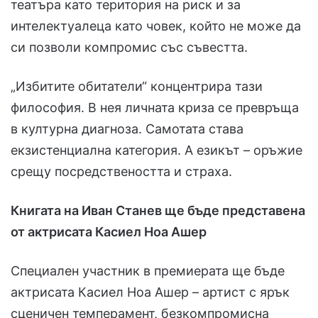
театъра като територия на риск и за
интелектуалеца като човек, който не може да
си позволи компромис със съвестта.
„Избитите обитатели“ концентрира тази
философия. В нея личната криза се превръща
в културна диагноза. Самотата става
екзистенциална категория. А езикът – оръжие
срещу посредствеността и страха.
Книгата на Иван Станев ще бъде представена
от актрисата Касиел Ноа Ашер
Специален участник в премиерата ще бъде
актрисата Касиел Ноа Ашер – артист с ярък
сценичен темперамент, безкомпромисна