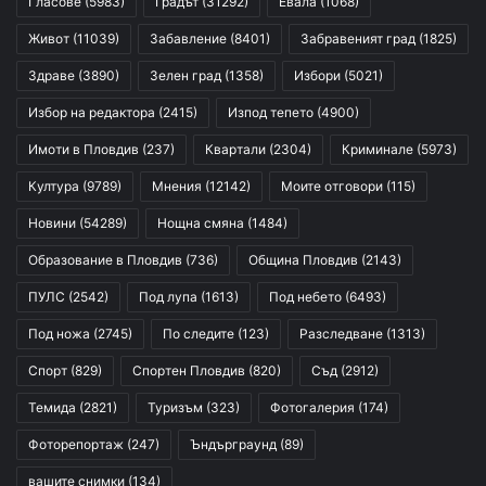
Гласове
(5983)
Градът
(31292)
Евала
(1068)
Живот
(11039)
Забавление
(8401)
Забравеният град
(1825)
Здраве
(3890)
Зелен град
(1358)
Избори
(5021)
Избор на редактора
(2415)
Изпод тепето
(4900)
Имоти в Пловдив
(237)
Квартали
(2304)
Криминале
(5973)
Култура
(9789)
Мнения
(12142)
Моите отговори
(115)
Новини
(54289)
Нощна смяна
(1484)
Образование в Пловдив
(736)
Община Пловдив
(2143)
ПУЛС
(2542)
Под лупа
(1613)
Под небето
(6493)
Под ножа
(2745)
По следите
(123)
Разследване
(1313)
Спорт
(829)
Спортен Пловдив
(820)
Съд
(2912)
Темида
(2821)
Туризъм
(323)
Фотогалерия
(174)
Фоторепортаж
(247)
Ъндърграунд
(89)
вашите снимки
(134)