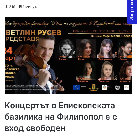
Изпрати новина
on
an
219
1 минута
X
email
Концертът в Епископската
базилика на Филипопол е с
вход свободен