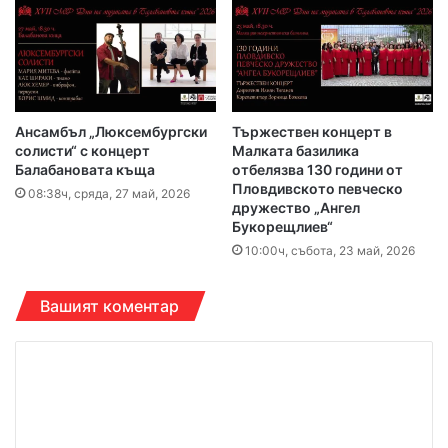
Ансамбъл „Люксембургски
Тържествен концерт в
солисти“ с концерт
Малката базилика
Балабановата къща
отбелязва 130 години от
Пловдивското певческо
08:38ч, сряда, 27 май, 2026
дружество „Ангел
Букорещлиев“
10:00ч, събота, 23 май, 2026
Вашият коментар
К
о
м
е