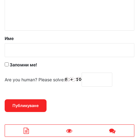
н
т
а
р
Име
:
*
Запомни ме!
Are you human? Please solve: