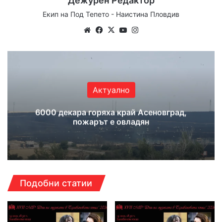
Дежурен Редактор
Екип на Под Тепето - Наистина Пловдив
Website
Facebook
X
YouTube
Instagram
Актуално
6000 декара горяха край Асеновград,
пожарът е овладян
Подобни статии