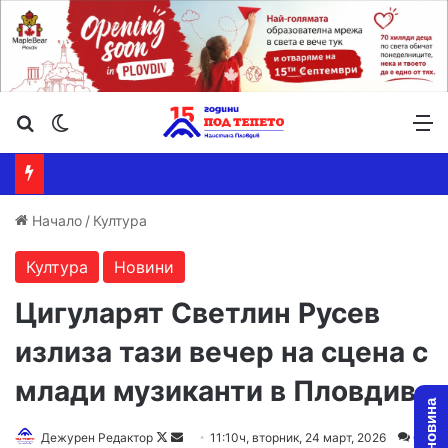
Търсене ...
Switch skin
М
Начало
/
Култура
Култура
Новини
Цигуларят Светлин Русев
излиза тази вечер на сцена с
млади музиканти в Пловдив
Follow
Send
Дежурен Редактор
11:10ч, вторник, 24 март, 2026
0