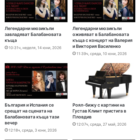
Легендарни мюзикъли
Легендарни мюзикъли
завладяват Балабановата
оживяват в Балабановата
къща
къща с концерт на Валерия
и Виктория Василенко
10:31ч, неделя, 14 юни, 2026
11:39ч, сряда, 10 юни, 2026
България и Испания се
Роял-бижу с картини на
срещат на сцената на
Густав Климт пристига в
Балабановата къща тази
Пловдив
вечер
12:07ч, сряда, 27 май, 2026
12:18ч, сряда, 3 юни, 2026