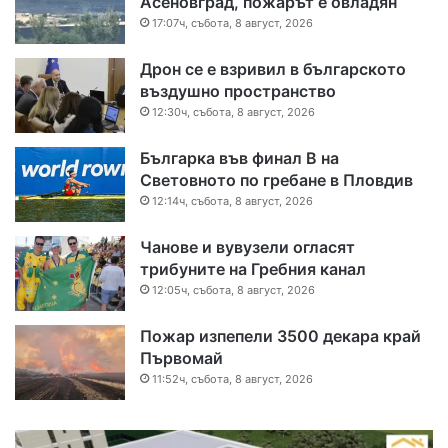
Асеновград, пожарът е овладян
17:07ч, събота, 8 август, 2026
Дрон се е взривил в българското
въздушно пространство
12:30ч, събота, 8 август, 2026
Българка във финал B на
Световното по гребане в Пловдив
12:14ч, събота, 8 август, 2026
Чанове и вувузели огласят
трибуните на Гребния канал
12:05ч, събота, 8 август, 2026
Пожар изпепели 3500 декара край
Първомай
11:52ч, събота, 8 август, 2026