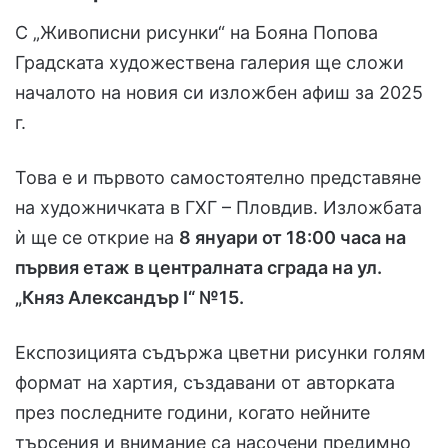
С „Живописни рисунки“ на Бояна Попова
Градската художествена галерия ще сложи
началото на новия си изложбен афиш за 2025
г.
Това е и първото самостоятелно представяне
на художничката в ГХГ – Пловдив. Изложбата
ѝ ще се открие на
8 януари от 18:00 часа на
първия етаж в централната сграда на ул.
„Княз Александър
I
“ №15.
Експозицията съдържа цветни рисунки голям
формат на хартия, създавани от авторката
през последните години, когато нейните
търсения и внимание са насочени предимно