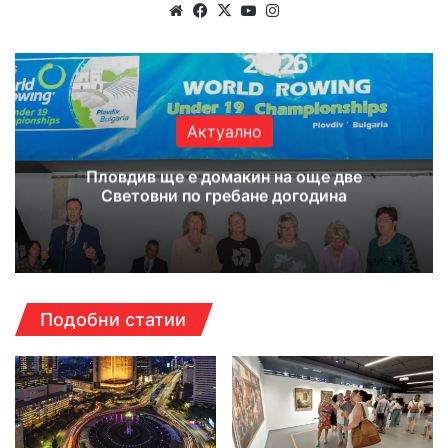
Website
Facebook
X
YouTube
Instagram
Актуално
Пловдив ще е домакин на още две
Световни по гребане догодина
Подобни статии