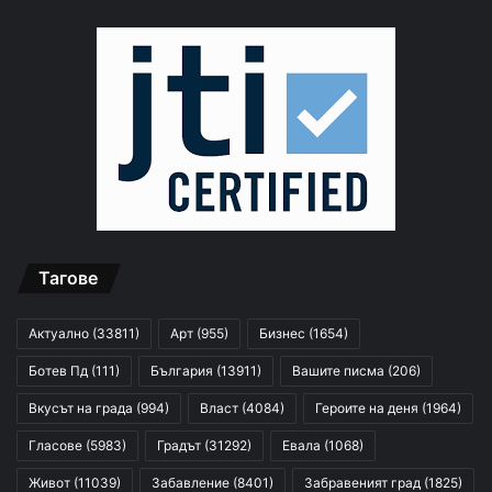
Тагове
Актуално
(33811)
Арт
(955)
Бизнес
(1654)
Ботев Пд
(111)
България
(13911)
Вашите писма
(206)
Вкусът на града
(994)
Власт
(4084)
Героите на деня
(1964)
Гласове
(5983)
Градът
(31292)
Евала
(1068)
Живот
(11039)
Забавление
(8401)
Забравеният град
(1825)