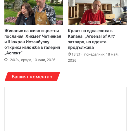
Живопис на живо и цветни
Краят на една епоха в
послания: Хикмет Четинкая
Капана: „Arsenal of Art“
и Шюкран Истанбуллу
затваря, но идеята
откриха изложба в галерия
продължава
„Аспект“
13:21ч, понеделник, 18 май,
12:02ч, сряда, 10 юни, 2026
2026
Вашият коментар
К
о
м
е
н