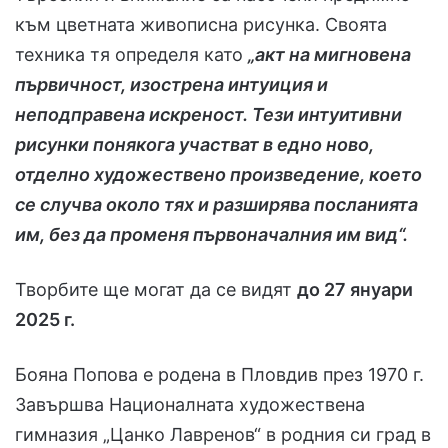
към цветната живописна рисунка. Своята
техника тя определя като
„акт на мигновена
първичност, изострена интуиция и
неподправена искреност. Тези интуитивни
рисунки понякога участват в едно ново,
отделно художествено произведение, което
се случва около тях и разширява посланията
им, без да променя първоначалния им вид“.
Творбите ще могат да се видят
до 27 януари
2025 г.
Бояна Попова е родена в Пловдив през 1970 г.
Завършва Националната художествена
гимназия „Цанко Лавренов“ в родния си град в