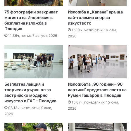
75 фотографии разкриват
Изложба в „Капана“ връща
магията на Индонезия в
най-големия спор за
безплатна изложба в
изкуството
Пловдив
15:31ч, четвъртък, 16 юли,
11:36ч, петък, 7 август, 2026
2026
Безплатна лекция и
Изложбата „90 години – 90
творчески уъркшоп за
картини“ представя света на
австрийско модерно
Румен Гашаров в Пловдив
изкуство в ГХГ – Пловдив
15:07ч, понеделник, 15 юни,
08:13ч, четвъртък, 9 юли,
2026
2026