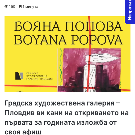
Изпрати новина
on
an
150
1 минута
X
email
Градска художествена галерия –
Пловдив ви кани на откриването на
първата за годината изложба от
своя афиш