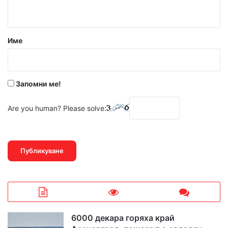
т
а
р
Име
:
*
Запомни ме!
Are you human? Please solve:
6000 декара горяха край