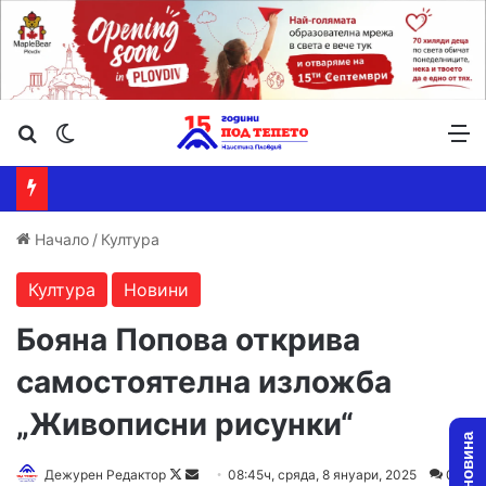
Търсене ...
Switch skin
М
Начало
/
Култура
Култура
Новини
Бояна Попова открива
самостоятелна изложба
„Живописни рисунки“
Follow
Send
Дежурен Редактор
08:45ч, сряда, 8 януари, 2025
0