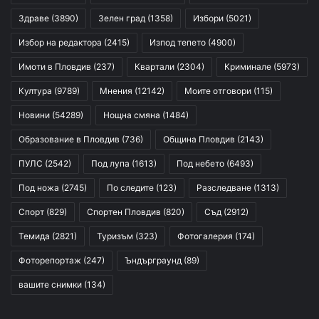
Здраве
(3890)
Зелен град
(1358)
Избори
(5021)
Избор на редактора
(2415)
Изпод тепето
(4900)
Имоти в Пловдив
(237)
Квартали
(2304)
Криминале
(5973)
Култура
(9789)
Мнения
(12142)
Моите отговори
(115)
Новини
(54289)
Нощна смяна
(1484)
Образование в Пловдив
(736)
Община Пловдив
(2143)
ПУЛС
(2542)
Под лупа
(1613)
Под небето
(6493)
Под ножа
(2745)
По следите
(123)
Разследване
(1313)
Спорт
(829)
Спортен Пловдив
(820)
Съд
(2912)
Темида
(2821)
Туризъм
(323)
Фотогалерия
(174)
Фоторепортаж
(247)
Ъндърграунд
(89)
вашите снимки
(134)