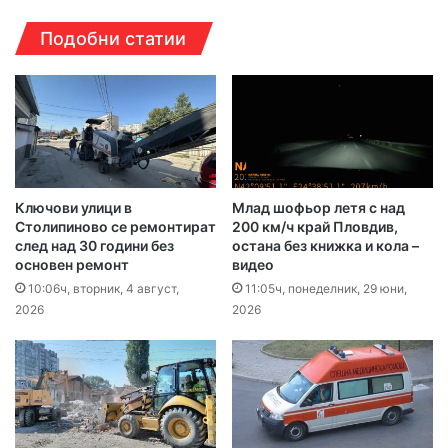
Подобни статии
Ключови улици в
Млад шофьор летя с над
Столипиново се ремонтират
200 км/ч край Пловдив,
след над 30 години без
остана без книжка и кола –
основен ремонт
видео
10:06ч, вторник, 4 август,
11:05ч, понеделник, 29 юни,
2026
2026