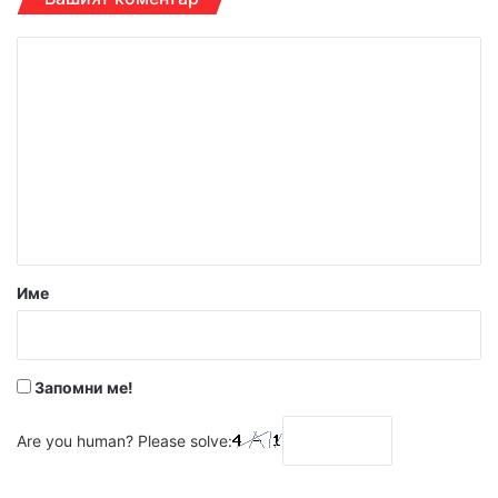
К
о
м
е
н
т
а
р
Име
:
*
Запомни ме!
Are you human? Please solve: