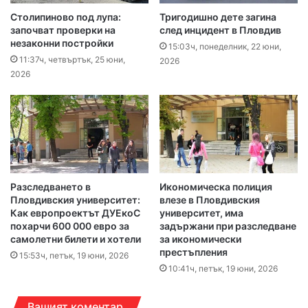
Столипиново под лупа:
Тригодишно дете загина
започват проверки на
след инцидент в Пловдив
незаконни постройки
15:03ч, понеделник, 22 юни,
11:37ч, четвъртък, 25 юни,
2026
2026
Разследването в
Икономическа полиция
Пловдивския университет:
влезе в Пловдивския
Как европроектът ДУЕкоС
университет, има
похарчи 600 000 евро за
задържани при разследване
самолетни билети и хотели
за икономически
престъпления
15:53ч, петък, 19 юни, 2026
10:41ч, петък, 19 юни, 2026
Вашият коментар