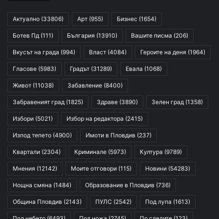
Актуално
(33806)
Арт
(955)
Бизнес
(1654)
Ботев Пд
(111)
България
(13910)
Вашите писма
(206)
Вкусът на града
(994)
Власт
(4084)
Героите на деня
(1964)
Гласове
(5983)
Градът
(31289)
Евала
(1068)
Живот
(11038)
Забавление
(8400)
Забравеният град
(1825)
Здраве
(3890)
Зелен град
(1358)
Избори
(5021)
Избор на редактора
(2415)
Изпод тепето
(4900)
Имоти в Пловдив
(237)
Квартали
(2304)
Криминале
(5973)
Култура
(9789)
Мнения
(12142)
Моите отговори
(115)
Новини
(54283)
Нощна смяна
(1484)
Образование в Пловдив
(736)
Община Пловдив
(2143)
ПУЛС
(2542)
Под лупа
(1613)
Под небето
(6493)
Под ножа
(2745)
По следите
(123)