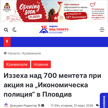
Търсене ...
Switch skin
М
Начало
/
Криминале
Криминале
Новини
Иззеха над 700 ментета при
акция на „Икономическа
полиция“ в Пловдив
Follow
Send
Дежурен Редактор
11:39ч, вторник, 31 март, 2026
0