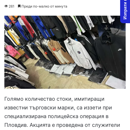
Изпрати новина
on
an
261
Преди по-малко от минута
X
email
Голямо количество стоки, имитиращи
известни търговски марки, са иззети при
специализирана полицейска операция в
Пловдив. Акцията е проведена от служители