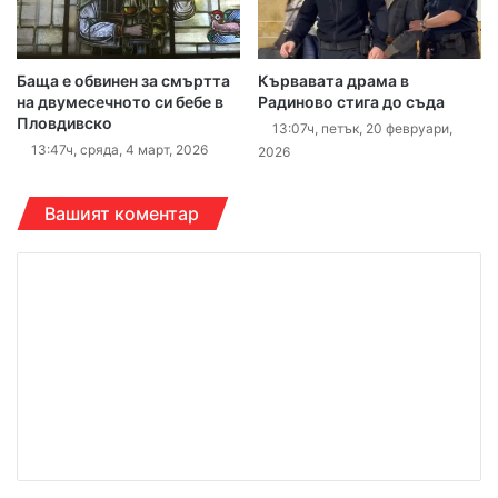
Баща е обвинен за смъртта
Кървавата драма в
на двумесечното си бебе в
Радиново стига до съда
Пловдивско
13:07ч, петък, 20 февруари,
13:47ч, сряда, 4 март, 2026
2026
Вашият коментар
К
о
м
е
н
т
а