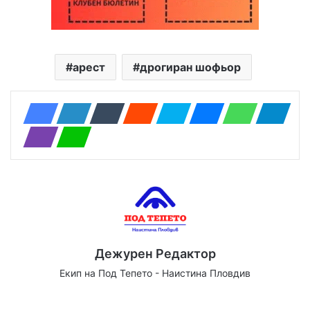
арест
дрогиран шофьор
Дежурен Редактор
Екип на Под Тепето - Наистина Пловдив
Website
Facebook
X
YouTube
Instagram