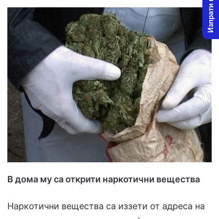
Изпрати новина
В дома му са открити наркотични вещества
Наркотични вещества са иззети от адреса на