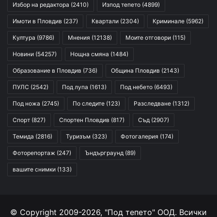
Избор на редактора
(2410)
Изпод тепето
(4899)
Имоти в Пловдив
(237)
Квартали
(2304)
Криминале
(5962)
Култура
(9786)
Мнения
(12138)
Моите отговори
(115)
Новини
(54257)
Нощна смяна
(1484)
Образование в Пловдив
(736)
Община Пловдив
(2143)
ПУЛС
(2542)
Под лупа
(1613)
Под небето
(6493)
Под ножа
(2745)
По следите
(123)
Разследване
(1312)
Спорт
(827)
Спортен Пловдив
(817)
Съд
(2907)
Темида
(2816)
Туризъм
(323)
Фотогалерия
(174)
Фоторепортаж
(247)
Ъндърграунд
(89)
вашите снимки
(133)
© Copyright 2009-2026, "Под тепето" ООД. Всички