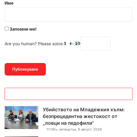
р
Име
:
*
Запомни ме!
Are you human? Please solve:
Убийството на Младежкия хълм:
безпрецедентна жестокост от
„ловци на педофили“
17:06ч, четвъртък, 6 август, 2026