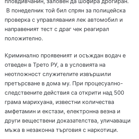
пловдивчанин, заловен да шофира дрогиран.
В понеделник той бил спрян за полицейска
проверка с управлявания лек автомобил и
направеният тест с драг чек реагирал
положително.
Криминално проявеният и осъждан водач е
отведен в Трето РУ, а в условията на
неотложност служителите извършили
претърсване в дома му. При процесуално-
следствените действия са открити над 500
грама марихуана, известни количества
амфетамин и екстази, електронна везна и
други веществени доказателства, уличаващи
мъжа в незаконна търговия с наркотици.