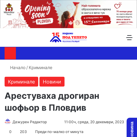
Търсене ...
Switch skin
М
Начало
/
Криминале
Криминале
Новини
Арестуваха дрогиран
шофьор в Пловдив
Follow
Send
Дежурен Редактор
11:00ч, сряда, 20 декември, 2023
on
an
0
203
Преди по-малко от минута
X
email