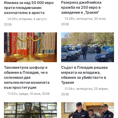
Разкриха джебчийска
Измама за над 50 000 евро
кражба на 250 евро в
прати пловдивчанин
заведение в „Тракия“
окончателно в ареста
13:26ч, четвъртък, 30 юли,
14:20ч, вторник, 4 август,
2026
2026
Таксиметров шофьор е
Съдът в Пловдив решава
обвинен в Пловдив, че е
мярката на младежа,
склонявал две
обвинен за убийството в
непълнолетни момичета
Тракия
към проституция
11:24ч, четвъртък, 23 април,
11:02ч, сряда, 10 юни, 2026
2026