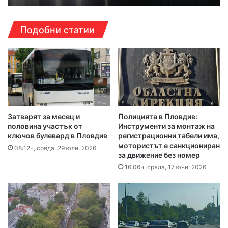
Подобни статии
Затварят за месец и
Полицията в Пловдив:
половина участък от
Инструменти за монтаж на
ключов булевард в Пловдив
регистрационни табели има,
мотористът е санкциониран
08:12ч, сряда, 29 юли, 2026
за движение без номер
16:06ч, сряда, 17 юни, 2026