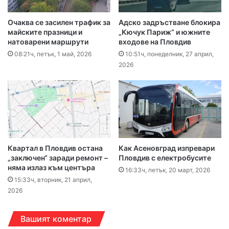
Очаква се засилен трафик за
Адско задръстване блокира
майските празници и
„Кючук Париж“ и южните
натоварени маршрути
входове на Пловдив
08:21ч, петък, 1 май, 2026
10:51ч, понеделник, 27 април,
2026
Квартал в Пловдив остана
Как Асеновград изпревари
„заключен“ заради ремонт –
Пловдив с електробусите
няма излаз към центъра
16:33ч, петък, 20 март, 2026
15:33ч, вторник, 21 април,
2026
Вашият коментар