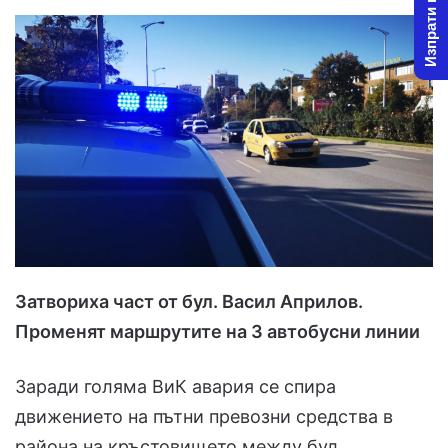
Изпрати новина
Затвориха част от бул. Васил Априлов.
Променят маршрутите на 3 автобусни линии
Заради голяма ВиК авария се спира
движението на пътни превозни средства в
района на кръстовището между бул.