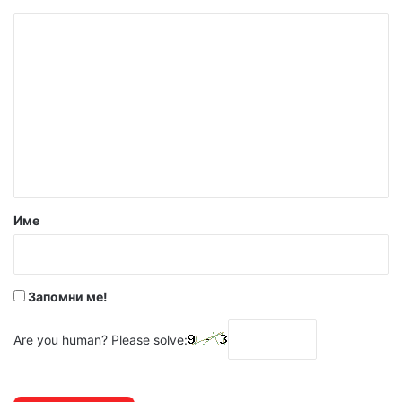
К
о
м
е
н
т
а
р
Име
:
*
Запомни ме!
Are you human? Please solve: