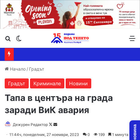
Търсене ...
Switch skin
М
Начало
/
Градът
Градът
Криминале
Новини
Тапа в центъра на града
заради ВиК авария
Follow
Send
Дежурен Редактор
on
an
11:44ч, понеделник, 27 ноември, 2023
0
199
1 минута
X
email