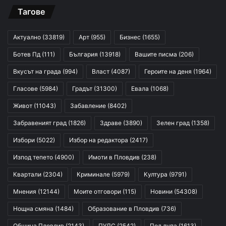
Тагове
Актуално
(33819)
Арт
(955)
Бизнес
(1655)
Ботев Пд
(111)
България
(13918)
Вашите писма
(206)
Вкусът на града
(994)
Власт
(4087)
Героите на деня
(1964)
Гласове
(5984)
Градът
(31300)
Евала
(1068)
Живот
(11043)
Забавление
(8402)
Забравеният град
(1826)
Здраве
(3890)
Зелен град
(1358)
Избори
(5022)
Избор на редактора
(2417)
Изпод тепето
(4900)
Имоти в Пловдив
(238)
Квартали
(2304)
Криминале
(5979)
Култура
(9791)
Мнения
(12144)
Моите отговори
(115)
Новини
(54308)
Нощна смяна
(1484)
Образование в Пловдив
(736)
Община Пловдив
(2143)
ПУЛС
(2542)
Под лупа
(1613)