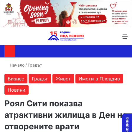
Търсене ...
Switch skin
М
Начало
/
Градът
Бизнес
Градът
Живот
Имоти в Пловдив
Новини
Роял Сити показва
атрактивни жилища в Ден на
отворените врати