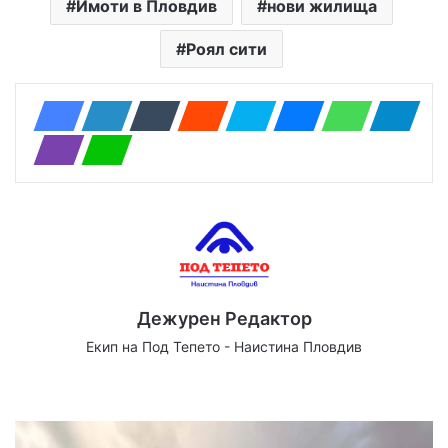
Имоти в Пловдив
нови жилища
Роял сити
Дежурен Редактор
Екип на Под Тепето - Наистина Пловдив
We
Fa
X
Yo
Ins
bsi
ce
uT
tag
te
bo
ub
ra