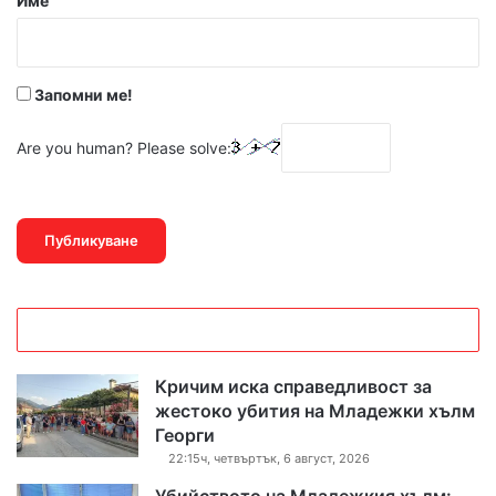
Име
:
*
Запомни ме!
Are you human? Please solve:
Кричим иска справедливост за
жестоко убития на Младежки хълм
Георги
22:15ч, четвъртък, 6 август, 2026
Убийството на Младежкия хълм: