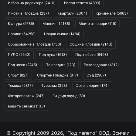
Избор на редактора
(2410)
Изпод тепето
(4899)
Имоти в Пловдив
(237)
Квартали
(2304)
Криминале
(5963)
Култура
(9786)
Мнения
(12138)
Моите отговори
(115)
Новини
(54258)
Нощна смяна
(1484)
Образование в Пловдив
(736)
Община Пловдив
(2143)
ПУЛС
(2542)
Под лупа
(1613)
Под небето
(6493)
Под ножа
(2745)
По следите
(123)
Разследване
(1312)
Спорт
(827)
Спортен Пловдив
(817)
Съд
(2907)
Темида
(2817)
Туризъм
(323)
Фотогалерия
(174)
Фоторепортаж
(247)
Ъндърграунд
(89)
вашите снимки
(133)
© Copyright 2009-2026, "Под тепето" ООД. Всички