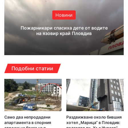
ok
e
m
Новини
Пожарникари спасиха дете от водите
на язовир край Пловдив
Подобни статии
Само два непродадени
Раздвижване около бившия
апартамента в спорния
хотел „Марица“ в Пловдив:
строеж на брега на р.
подготвя ли „Хъс Инвест“