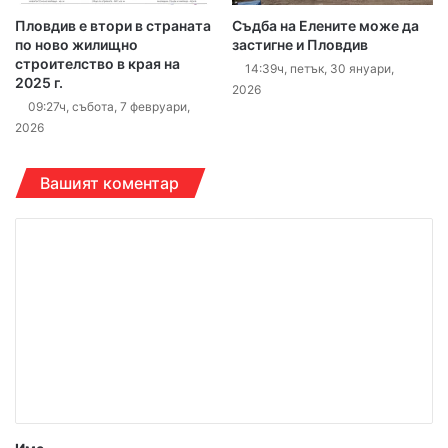
Пловдив е втори в страната
Съдба на Елените може да
по ново жилищно
застигне и Пловдив
строителство в края на
14:39ч, петък, 30 януари,
2025 г.
2026
09:27ч, събота, 7 февруари,
2026
Вашият коментар
К
о
м
е
н
т
а
р