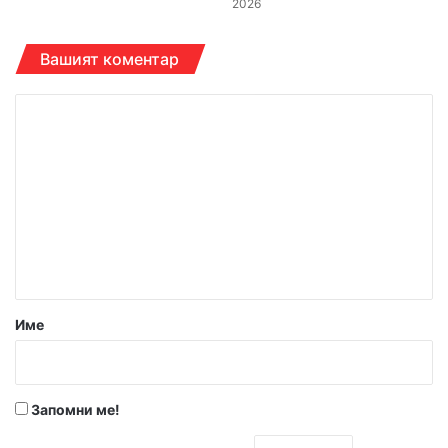
2026
Вашият коментар
К
о
м
е
н
т
а
р
Име
:
*
Запомни ме!