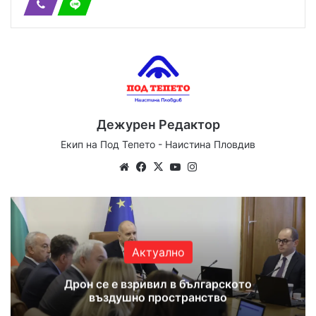
Дежурен Редактор
Екип на Под Тепето - Наистина Пловдив
Website
Facebook
X
YouTube
Instagram
Актуално
Дрон се е взривил в българското
въздушно пространство