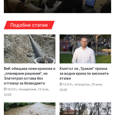
Подобни статии
ВиК обещава нови кранове и
Кметът на „Тракия“ призна
„планирани решения“, но
за водна криза по високите
Златитрап остава без
етажи
отговор за безводието
12:07ч, четвъртък, 25 юни,
16:23ч, понеделник, 13 юли,
2026
2026