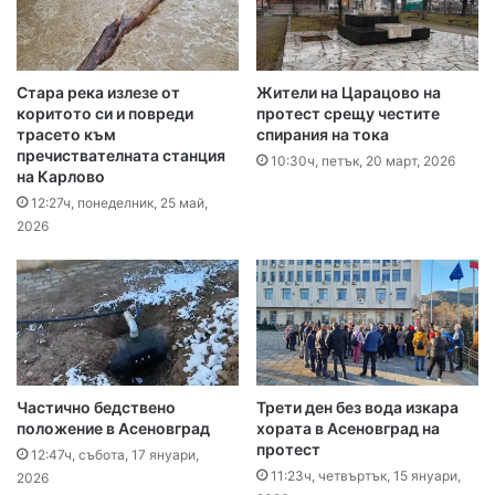
Стара река излезе от
Жители на Царацово на
коритото си и повреди
протест срещу честите
трасето към
спирания на тока
пречиствателната станция
10:30ч, петък, 20 март, 2026
на Карлово
12:27ч, понеделник, 25 май,
2026
Частично бедствено
Трети ден без вода изкара
положение в Асеновград
хората в Асеновград на
протест
12:47ч, събота, 17 януари,
11:23ч, четвъртък, 15 януари,
2026