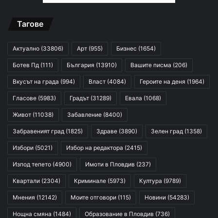
Тагове
Актуално
(33806)
Арт
(955)
Бизнес
(1654)
Ботев Пд
(111)
България
(13910)
Вашите писма
(206)
Вкусът на града
(994)
Власт
(4084)
Героите на деня
(1964)
Гласове
(5983)
Градът
(31289)
Евала
(1068)
Живот
(11038)
Забавление
(8400)
Забравеният град
(1825)
Здраве
(3890)
Зелен град
(1358)
Избори
(5021)
Избор на редактора
(2415)
Изпод тепето
(4900)
Имоти в Пловдив
(237)
Квартали
(2304)
Криминале
(5973)
Култура
(9789)
Мнения
(12142)
Моите отговори
(115)
Новини
(54283)
Нощна смяна
(1484)
Образование в Пловдив
(736)