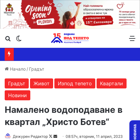
Търсене ...
Switch skin
М
Начало
/
Градът
Градът
Живот
Изпод тепето
Квартали
Новини
Намалено водоподаване в
квартал „Христо Ботев“
Follow
Send
Дежурен Редактор
08:57ч, вторник, 11 април, 2023