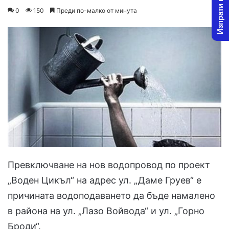
Изпрати новина
on
an
0
150
Преди по-малко от минута
X
email
Превключване на нов водопровод по проект
„Воден Цикъл“ на адрес ул. „Даме Груев“ е
причината водоподаването да бъде намалено
в района на ул. „Лазо Войвода“ и ул. „Горно
Броди“.