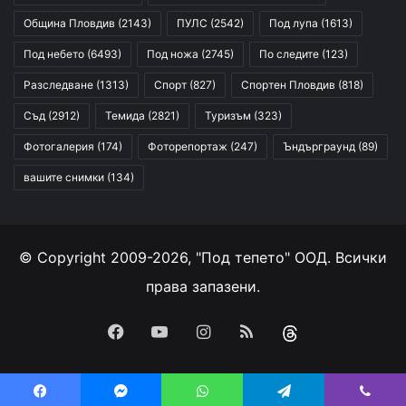
Община Пловдив
(2143)
ПУЛС
(2542)
Под лупа
(1613)
Под небето
(6493)
Под ножа
(2745)
По следите
(123)
Разследване
(1313)
Спорт
(827)
Спортен Пловдив
(818)
Съд
(2912)
Темида
(2821)
Туризъм
(323)
Фотогалерия
(174)
Фоторепортаж
(247)
Ъндърграунд
(89)
вашите снимки
(134)
© Copyright 2009-2026, "Под тепето" ООД. Всички
права запазени.
Facebook
YouTube
Instagram
RSS
Threads