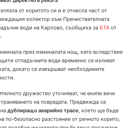
ливат директно в реката
злязла от коритото си и е отнесла част от
овеждащия колектор към Пречиствателната
падъчни води на Карлово, съобщиха за
БТА
от
.
зникнала през изминалата нощ, като вследствие
 щети отпадъчните води временно се изливат
ката, докато се извършват необходимите
ности.
телното дружество уточняват, че екипи вече
страняването на повредата. Предвижда се
 на
дублиращо аварийно трасе
, което ще бъде
а по-безопасно разстояние от речното корито,
гнат подобни инциденти при бъдещо покачване