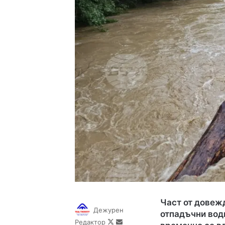
Част от довеж
Дежурен
отпадъчни води
Follow
Send
Редактор