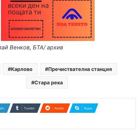
ай Венков, БТА/ архив
Карлово
Пречиствателна станция
Стара река
dIn
Tumblr
Reddit
Skype