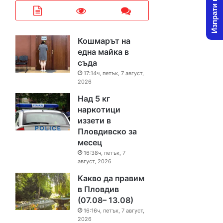
Изпрати новина
Кошмарът на
една майка в
съда
17:14ч, петък, 7 август,
2026
Над 5 кг
наркотици
иззети в
Пловдивско за
месец
16:38ч, петък, 7
август, 2026
Какво да правим
в Пловдив
(07.08– 13.08)
16:16ч, петък, 7 август,
2026