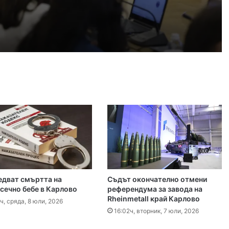
, 2026
 българското въздушно пространство
, 2026
Българка във финал B на Световното по гребане в Пловдив
, 2026
гласят трибуните на Гребния канал
едват смъртта на
Съдът окончателно отмени
, 2026
сечно бебе в Карлово
референдума за завода на
Rheinmetall край Карлово
0 декара край Първомай
ч, сряда, 8 юли, 2026
16:02ч, вторник, 7 юли, 2026