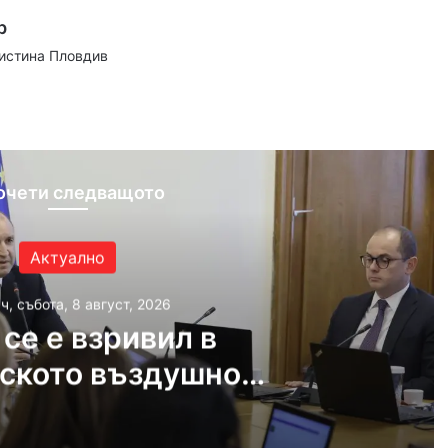
р
аистина Пловдив
ram
очети следващото
Актуално
ч, събота, 8 август, 2026
се е взривил в
ското въздушно
остранство