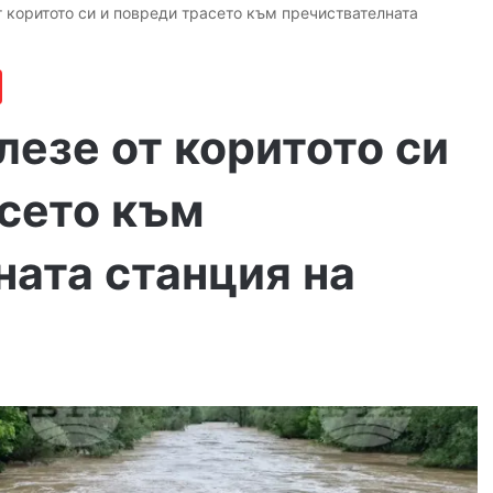
т коритото си и повреди трасето към пречиствателната
лезе от коритото си
асето към
ната станция на