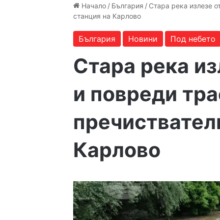
Начало
/
България
/
Стара река излезе о
станция на Карлово
България
Новини
Под небето
Стара река из
и повреди тр
пречиствател
Карлово