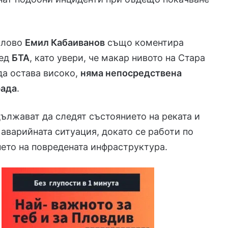
рлово
Емил Кабаиванов
също коментира
ред
БТА
, като увери, че макар нивото на Стара
да остава високо,
няма непосредствена
рада
.
ължават да следят състоянието на реката и
 аварийната ситуация, докато се работи по
ето на повредената инфраструктура.