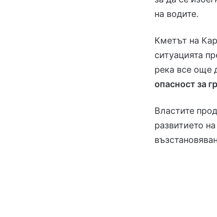
на водите.
Кметът на Ка
ситуацията п
река все още 
опасност за г
Властите прод
развитието на
възстановяван