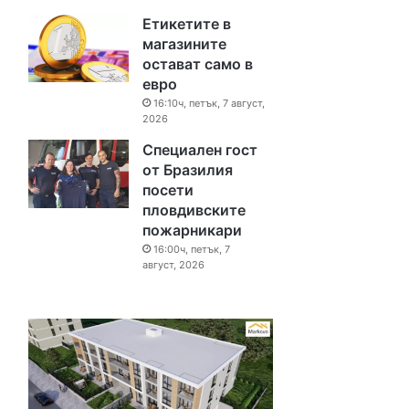
Етикетите в
магазините
остават само в
евро
16:10ч, петък, 7 август,
2026
Специален гост
от Бразилия
посети
пловдивските
пожарникари
16:00ч, петък, 7
август, 2026