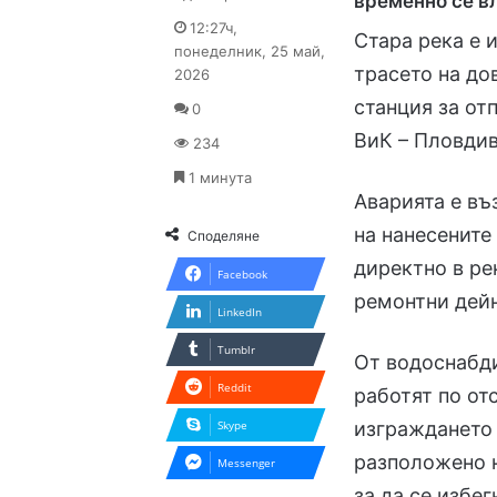
временно се в
on
an
12:27ч,
Стара река е и
X
email
понеделник, 25 май,
трасето на д
2026
станция за от
0
ВиК – Пловдив
234
1 минута
Аварията е въ
на нанесените
Споделяне
директно в ре
Facebook
ремонтни дей
LinkedIn
Tumblr
От водоснабди
Reddit
работят по от
изграждането
Skype
разположено н
Messenger
за да се избе