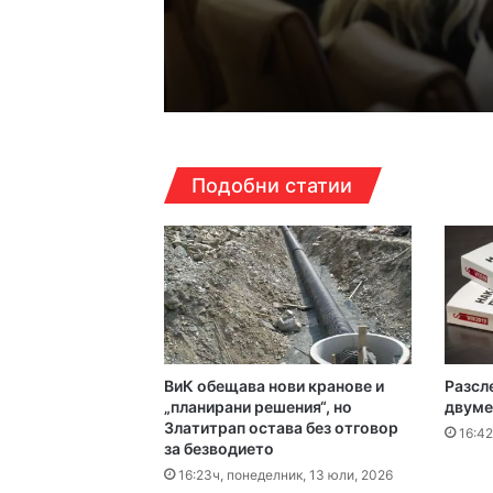
12:30ч, събота, 8 август
Дрон се е взривил в
12:14ч, събота, 8 август
Подобни статии
12:05ч, събота, 8 август
Чанове и вувузели о
ВиК обещава нови кранове и
Разсл
11:52ч, събота, 8 август
„планирани решения“, но
двуме
Златитрап остава без отговор
Пожар изпепели 350
16:42
за безводието
16:23ч, понеделник, 13 юли, 2026