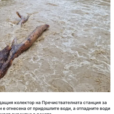
дащия колектор на Пречиствателната станция за
 е отнесена от придошлите води, а отпадните води