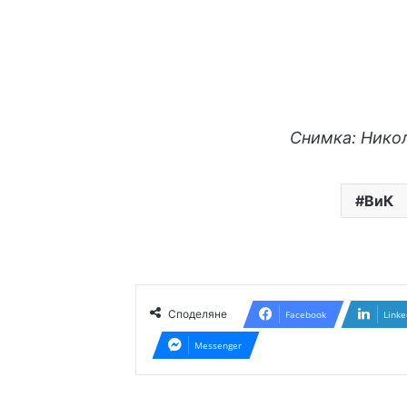
Снимка: Никол
ВиК
Споделяне
Facebook
Linke
Messenger