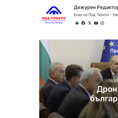
Дежурен Редакто
Екип на Под Тепето - Н
Website
Facebook
X
YouTube
Instag
Пр
12:30
Дрон 
българ
пр