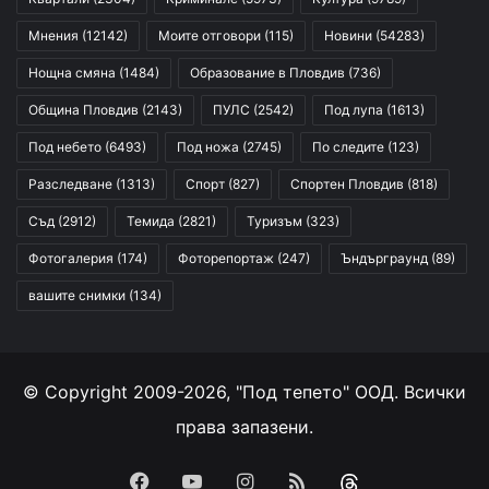
Мнения
(12142)
Моите отговори
(115)
Новини
(54283)
Нощна смяна
(1484)
Образование в Пловдив
(736)
Община Пловдив
(2143)
ПУЛС
(2542)
Под лупа
(1613)
Под небето
(6493)
Под ножа
(2745)
По следите
(123)
Разследване
(1313)
Спорт
(827)
Спортен Пловдив
(818)
Съд
(2912)
Темида
(2821)
Туризъм
(323)
Фотогалерия
(174)
Фоторепортаж
(247)
Ъндърграунд
(89)
вашите снимки
(134)
© Copyright 2009-2026, "Под тепето" ООД. Всички
права запазени.
Facebook
YouTube
Instagram
RSS
Threads