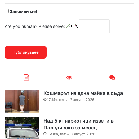
*
Запомни ме!
Are you human? Please solve:
Кошмарът на една майка в съда
17:14ч, петък, 7 август, 2026
Над 5 кг наркотици иззети в
Пловдивско за месец
16:38ч, петък, 7 август, 2026