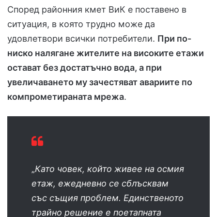
Според районния кмет ВиК е поставено в
ситуация, в която трудно може да
удовлетвори всички потребители.
При по-
ниско налягане жителите на високите етажи
остават без достатъчно вода, а при
увеличаването му зачестяват авариите по
компрометираната мрежа
.
„
Като човек, който живее на осмия
етаж, ежедневно се сблъсквам
със същия проблем. Единственото
трайно решение е поетапната