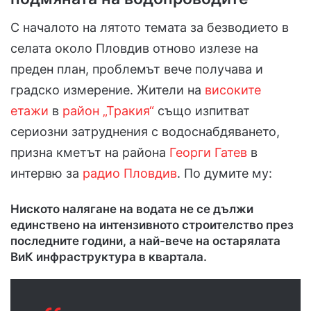
С началото на лятото темата за безводието в
селата около Пловдив отново излезе на
преден план, проблемът вече получава и
градско измерение. Жители на
високите
етажи
в
район „Тракия“
също изпитват
сериозни затруднения с водоснабдяването,
призна кметът на района
Георги Гатев
в
интервю за
радио Пловдив
. По думите му:
Ниското налягане на водата не се дължи
единствено на интензивното строителство през
последните години, а най-вече на остарялата
ВиК инфраструктура в квартала.