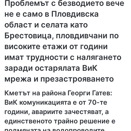
Проблемът с безводието вече
не е само в Пловдивска
област и селата като
Брестовица, пловдивчани по
високите етажи от години
имат трудности с налягането
заради остарялата ВиК
мрежа и презастрояването
Кметът на района Георги Гатев:
ВиК комуникацията е от 70-те
години, авариите зачестяват, а
единственото трайно решение е
подмяната на водопроводите