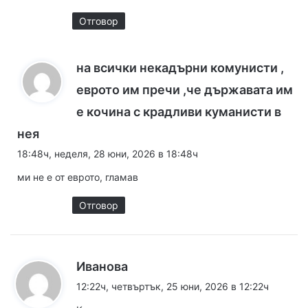
:
Отговор
на всички некадърни комунисти ,
еврото им пречи ,че държавата им
е кочина с крадливи куманисти в
к
нея
а
18:48ч, неделя, 28 юни, 2026 в 18:48ч
з
ми не е от еврото, гламав
а
:
Отговор
к
Иванова
а
12:22ч, четвъртък, 25 юни, 2026 в 12:22ч
з