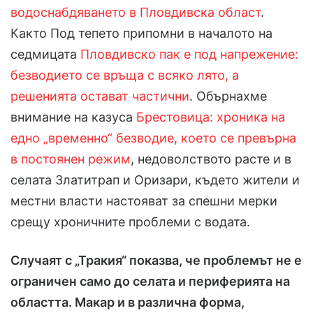
водоснабдяването в Пловдивска област
.
Както Под тепето припомни в началото на
седмицата
Пловдивско пак е под напрежение:
безводието се връща с всяко лято, а
решенията остават частични
. Обърнахме
внимание на казуса
Брестовица: хроника на
едно „временно“ безводие, което се превърна
в постоянен режим
, недоволството расте и в
селата Златитрап и Оризари, където жители и
местни власти настояват за спешни мерки
срещу хроничните проблеми с водата.
Случаят с „Тракия“ показва, че проблемът не е
ограничен само до селата и периферията на
областта. Макар и в различна форма,