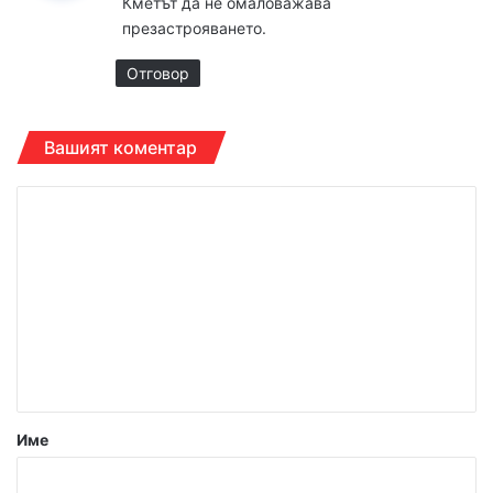
Кметът да не омаловажава
а
презастрояването.
:
Отговор
Вашият коментар
К
о
м
е
н
т
а
р
Име
: