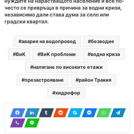
нуждите на нарастващото население и все по-
често се превръща в причина за водни кризи,
независимо дали става дума за село или
градски квартал
.
авария на водопровод
безводие
ВиК
ВиК проблеми
водна криза
налягане по високите етажи
презастрояване
район Тракия
хидрофор