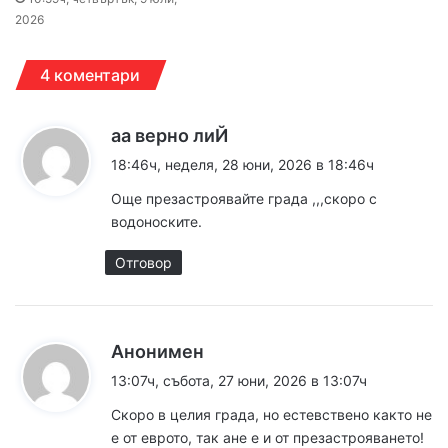
2026
4 коментари
к
аа верно лиЙ
а
18:46ч, неделя, 28 юни, 2026 в 18:46ч
з
Още презастроявайте града ,,,скоро с
а
водоноските.
:
Отговор
к
Анонимен
а
13:07ч, събота, 27 юни, 2026 в 13:07ч
з
Скоро в целия града, но естевствено както не
а
е от еврото, так ане е и от презастрояването!