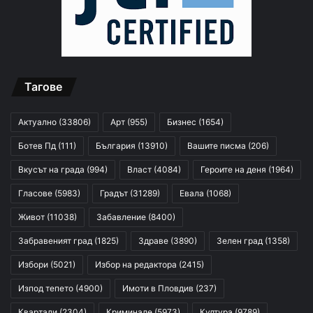
Тагове
Актуално
(33806)
Арт
(955)
Бизнес
(1654)
Ботев Пд
(111)
България
(13910)
Вашите писма
(206)
Вкусът на града
(994)
Власт
(4084)
Героите на деня
(1964)
Гласове
(5983)
Градът
(31289)
Евала
(1068)
Живот
(11038)
Забавление
(8400)
Забравеният град
(1825)
Здраве
(3890)
Зелен град
(1358)
Избори
(5021)
Избор на редактора
(2415)
Изпод тепето
(4900)
Имоти в Пловдив
(237)
Квартали
(2304)
Криминале
(5973)
Култура
(9789)