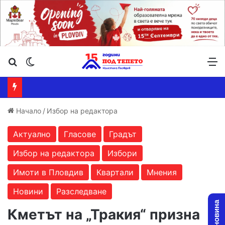
Търсене ...
Switch skin
М
Начало
/
Избор на редактора
Актуално
Гласове
Градът
Избор на редактора
Избори
Имоти в Пловдив
Квартали
Мнения
Новини
Разследване
Кметът на „Тракия“ призна