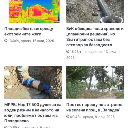
Пловдив без план срещу
ВиК обещава нови кранове и
екстремните жеги
„планирани решения“, но
Златитрап остава без
13:09ч, сряда, 15 юли, 2026
отговор за безводието
16:23ч, понеделник, 13 юли,
2026
МРРБ: Над 17 500 души са на
Протест срещу нов строеж
воден режим в началото на
на зелена площ в „Западен“
юли, проблемът остава и в
09:48ч, сряда, 8 юли, 2026
Пловдивско
10:59ч, четвъртък, 9 юли,