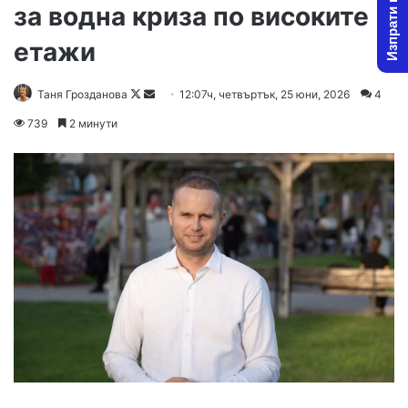
Изпрати новина
за водна криза по високите
етажи
Follow
Send
Таня Грозданова
12:07ч, четвъртък, 25 юни, 2026
4
on
an
739
2 минути
X
email