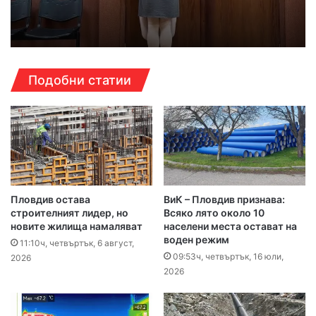
Подобни статии
Пловдив остава
ВиК – Пловдив признава:
строителният лидер, но
Всяко лято около 10
новите жилища намаляват
населени места остават на
воден режим
11:10ч, четвъртък, 6 август,
09:53ч, четвъртък, 16 юли,
2026
2026