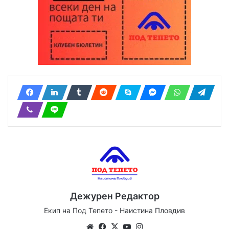
Дежурен Редактор
Екип на Под Тепето - Наистина Пловдив
We
Fa
X
Yo
Ins