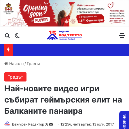
Търсене ...
Switch skin
М
Начало
/
Градът
Градът
Най-новите видео игри
събират геймърския елит на
Балканите панаира
Дежурен Редактор
F
S
12:25ч, четвъртък, 13 юли, 2017