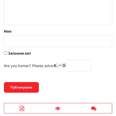
н
т
а
р
Име
:
*
Запомни ме!
Are you human? Please solve: