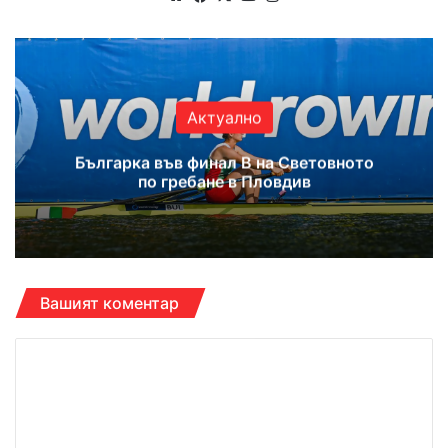
bsi
ce
uT
tag
te
bo
ub
ra
ok
e
m
Актуално
Българка във финал B на Световното
по гребане в Пловдив
Вашият коментар
К
о
м
е