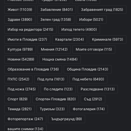
Живот
(11039)
Забавление
(8401)
Забравеният град
(1825)
Здраве
(3890)
Зелен град
(1358)
Избори
(5021)
Избор на редактора
(2415)
Изпод тепето
(4900)
Имоти в Пловдив
(237)
Квартали
(2304)
Криминале
(5973)
Култура
(9789)
Мнения
(12142)
Моите отговори
(115)
Новини
(54289)
Нощна смяна
(1484)
Образование в Пловдив
(736)
Община Пловдив
(2143)
ПУЛС
(2542)
Под лупа
(1613)
Под небето
(6493)
Под ножа
(2745)
По следите
(123)
Разследване
(1313)
Спорт
(829)
Спортен Пловдив
(820)
Съд
(2912)
Темида
(2821)
Туризъм
(323)
Фотогалерия
(174)
Фоторепортаж
(247)
Ъндърграунд
(89)
вашите снимки
(134)