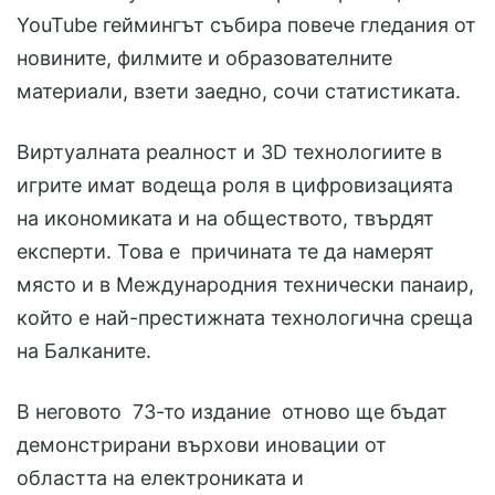
YouTube геймингът събира повече гледания от
новините, филмите и образователните
материали, взети заедно, сочи статистиката.
Виртуалната реалност и 3D технологиите в
игрите имат водеща роля в цифровизацията
на икономиката и на обществото, твърдят
експерти. Това е причината те да намерят
място и в Международния технически панаир,
който е най-престижната технологична среща
на Балканите.
В неговото 73-то издание отново ще бъдат
демонстрирани върхови иновации от
областта на електрониката и