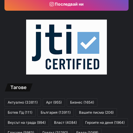
Последвай ни
Тагове
Актуално
(33811)
Арт
(955)
Бизнес
(1654)
Ботев Пд
(111)
България
(13911)
Вашите писма
(206)
Вкусът на града
(994)
Власт
(4084)
Героите на деня
(1964)
Гласове
(5983)
Градът
(31292)
Евала
(1068)