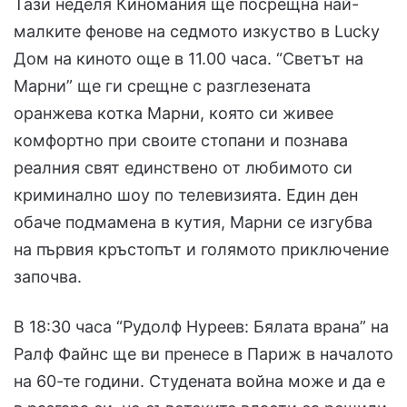
Тази неделя Киномания ще посрещна най-
малките фенове на седмото изкуство в Lucky
Дом на киното още в 11.00 часа. “Светът на
Марни” ще ги срещне с разглезената
оранжева котка Марни, която си живее
комфортно при своите стопани и познава
реалния свят единствено от любимото си
криминално шоу по телевизията. Един ден
обаче подмамена в кутия, Марни се изгубва
на първия кръстопът и голямото приключение
започва.
В 18:30 часа “Рудолф Нуреев: Бялата врана” на
Ралф Файнс ще ви пренесе в Париж в началото
на 60-те години. Студената война може и да е