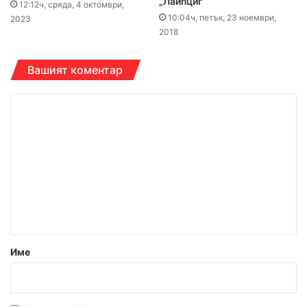
„Лайпциг”
12:12ч, сряда, 4 октомври,
10:04ч, петък, 23 ноември,
2023
2018
Вашият коментар
К
о
м
е
н
т
а
р
Име
:
*