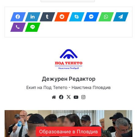
Дежурен Редактор
Екип на Под Тепето - Наистина Пловдив
We
Fa
X
Yo
Ins
bsi
ce
uT
tag
te
bo
ub
ra
ok
e
m
Образование в Пловдив