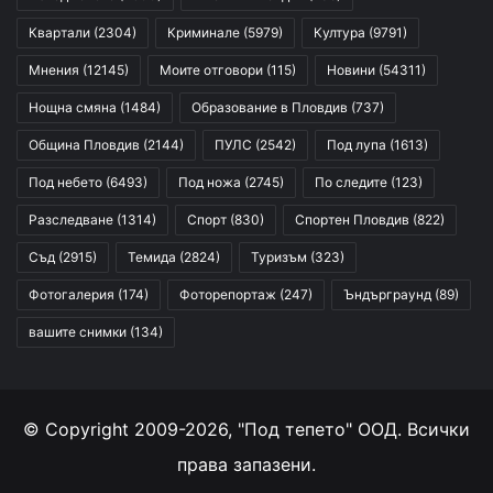
Квартали
(2304)
Криминале
(5979)
Култура
(9791)
Мнения
(12145)
Моите отговори
(115)
Новини
(54311)
Нощна смяна
(1484)
Образование в Пловдив
(737)
Община Пловдив
(2144)
ПУЛС
(2542)
Под лупа
(1613)
Под небето
(6493)
Под ножа
(2745)
По следите
(123)
Разследване
(1314)
Спорт
(830)
Спортен Пловдив
(822)
Съд
(2915)
Темида
(2824)
Туризъм
(323)
Фотогалерия
(174)
Фоторепортаж
(247)
Ъндърграунд
(89)
вашите снимки
(134)
© Copyright 2009-2026, "Под тепето" ООД. Всички
права запазени.