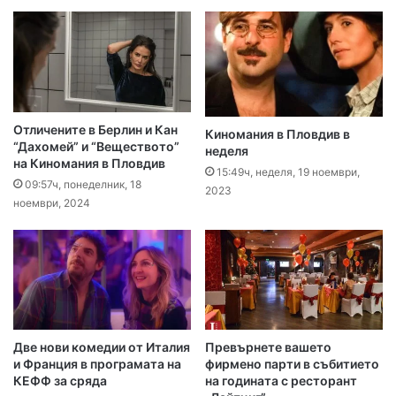
Отличените в Берлин и Кан
Киномания в Пловдив в
“Дахомей” и “Веществото”
неделя
на Киномания в Пловдив
15:49ч, неделя, 19 ноември,
09:57ч, понеделник, 18
2023
ноември, 2024
Две нови комедии от Италия
Превърнете вашето
и Франция в програмата на
фирмено парти в събитието
КЕФФ за сряда
на годината с ресторант