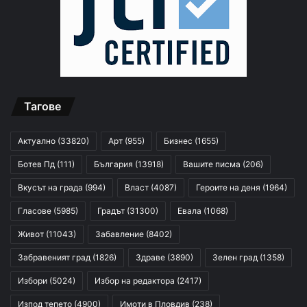
Тагове
Актуално
(33820)
Арт
(955)
Бизнес
(1655)
Ботев Пд
(111)
България
(13918)
Вашите писма
(206)
Вкусът на града
(994)
Власт
(4087)
Героите на деня
(1964)
Гласове
(5985)
Градът
(31300)
Евала
(1068)
Живот
(11043)
Забавление
(8402)
Забравеният град
(1826)
Здраве
(3890)
Зелен град
(1358)
Избори
(5024)
Избор на редактора
(2417)
Изпод тепето
(4900)
Имоти в Пловдив
(238)