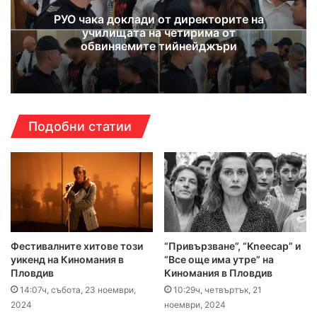
РУО чака доклади от директорите на
училищата на четирима от
обвиняемите тийнейджъри
Подобни статии
Фестивалните хитове този
“Привързване”, “Kneecap” и
уикенд на Киномания в
“Все още има утре” на
Пловдив
Киномания в Пловдив
14:07ч, събота, 23 ноември,
10:29ч, четвъртък, 21
2024
ноември, 2024