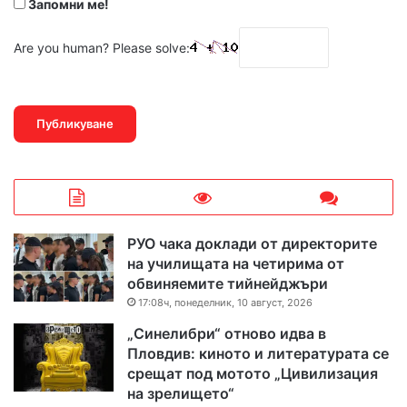
Запомни ме!
Are you human? Please solve:
РУО чака доклади от директорите
на училищата на четирима от
обвиняемите тийнейджъри
17:08ч, понеделник, 10 август, 2026
„Синелибри“ отново идва в
Пловдив: киното и литературата се
срещат под мотото „Цивилизация
на зрелището“