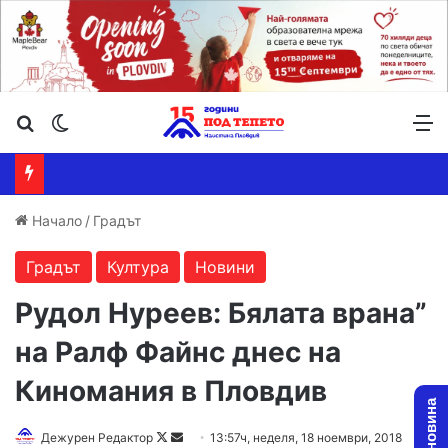
Търсене ...
Switch skin
М
Начало
/
Градът
Градът
Култура
Новини
Рудол Нуреев: Бялата врана”
на Ралф Файнс днес на
Киномания в Пловдив
Дежурен Редактор
F
S
13:57ч, неделя, 18 ноември, 2018