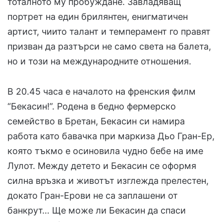
тоталното му пробуждане. Завладяващ
портрет на един брилянтен, енигматичен
артист, чиито талант и темперамент го правят
призван да разтърси не само света на балета,
но и този на международните отношения.
В 20.45 часа е началото на френския филм
“Бекасин!”. Родена в бедно фермерско
семейство в Бретан, Бекасин си намира
работа като бавачка при маркиза Дьо Гран-Ер,
която тъкмо е осиновила чудно бебе на име
Лулот. Между детето и Бекасин се оформя
силна връзка и животът изглежда прелестен,
докато Гран-Ерови не са заплашени от
банкрут… Ще може ли Бекасин да спаси