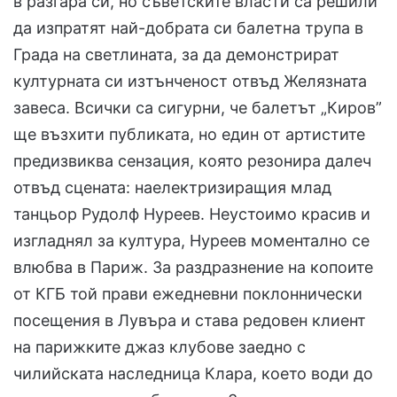
в разгара си, но съветските власти са решили
да изпратят най-добрата си балетна трупа в
Града на светлината, за да демонстрират
културната си изтънченост отвъд Желязната
завеса. Всички са сигурни, че балетът „Киров”
ще възхити публиката, но един от артистите
предизвиква сензация, която резонира далеч
отвъд сцената: наелектризиращия млад
танцьор Рудолф Нуреев. Неустоимо красив и
изгладнял за култура, Нуреев моментално се
влюбва в Париж. За раздразнение на копоите
от КГБ той прави ежедневни поклоннически
посещения в Лувъра и става редовен клиент
на парижките джаз клубове заедно с
чилийската наследница Клара, което води до