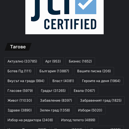
Тагове
Актуално
(33785)
Арт
(953)
Бизнес
(1652)
Ботев Пд
(111)
България
(13887)
Вашите писма
(206)
Вкусът на града
(994)
Власт
(4081)
Героите на деня
(1964)
Гласове
(5979)
Градът
(31265)
Евала
(1067)
Живот
(11030)
Забавление
(8397)
Забравеният град
(1825)
Здраве
(3890)
Зелен град
(1358)
Избори
(5020)
Избор на редактора
(2408)
Изпод тепето
(4899)