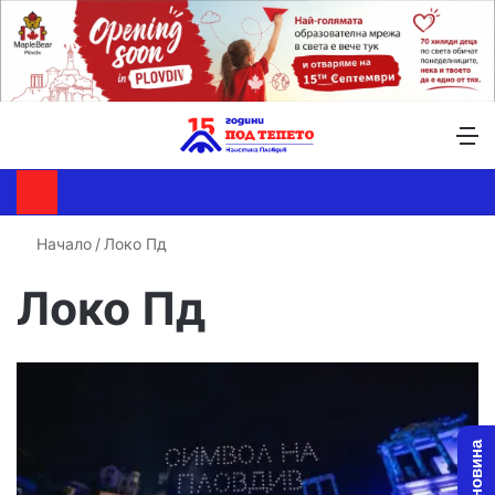
Търсене ...
Switch skin
М
Начало
/
Локо Пд
Локо Пд