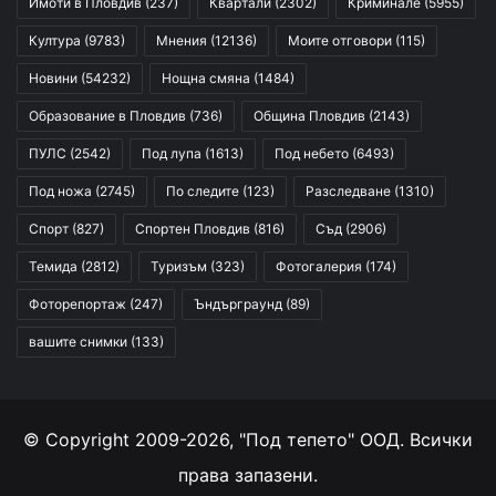
Имоти в Пловдив
(237)
Квартали
(2302)
Криминале
(5955)
Култура
(9783)
Мнения
(12136)
Моите отговори
(115)
Новини
(54232)
Нощна смяна
(1484)
Образование в Пловдив
(736)
Община Пловдив
(2143)
ПУЛС
(2542)
Под лупа
(1613)
Под небето
(6493)
Под ножа
(2745)
По следите
(123)
Разследване
(1310)
Спорт
(827)
Спортен Пловдив
(816)
Съд
(2906)
Темида
(2812)
Туризъм
(323)
Фотогалерия
(174)
Фоторепортаж
(247)
Ъндърграунд
(89)
вашите снимки
(133)
© Copyright 2009-2026, "Под тепето" ООД. Всички
права запазени.