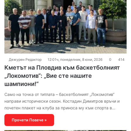
Дежурен Редактор
12:01ч, понеделник, 8 юни, 2026
0
414
Кметът на Пловдив към баскетболният
„Локомотив“: „Вие сте нашите
шампиони!“
Само на точка от титлата – баскетболният „Локомотив“
направи исторически сезон. Костадин Димитров връчи и
почетен плакет на клуба за приноса му към спорта в…
Прочети Повече »