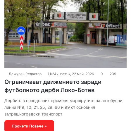
Дежурен Редактор
11:24ч, петък, 22 май, 2026
0
239
Ограничават движението заради
футболното дерби Локо-Ботев
Дербито в понеделник променя маршрутите на автобусни
линии №9, 10, 21, 25, 29, 66 и 99 от основния
вътрешноградски транспорт
Прочети Повече »