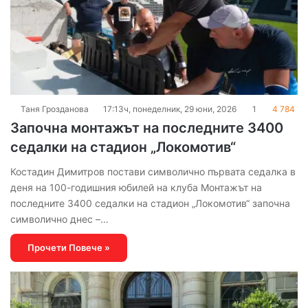
Таня Грозданова
17:13ч, понеделник, 29 юни, 2026
1
4 784
Започна монтажът на последните 3400
седалки на стадион „Локомотив“
Костадин Димитров постави символично първата седалка в
деня на 100-годишния юбилей на клуба Монтажът на
последните 3400 седалки на стадион „Локомотив“ започна
символично днес –…
Прочети Повече »