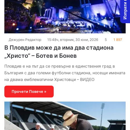
Изпрати новина
Дежурен Редактор
15:48ч, вторник, 30 юни, 2026
5
1 897
В Пловдив може да има два стадиона
„Христо“ – Ботев и Бонев
Пловдив е на път да се превърне в единствения град в
България с два големи футболни стадиона, носещи имената
на двама емблематични Христовци – ВИДЕО
Прочети Повече »