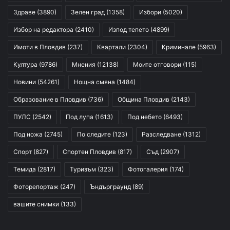
Здраве
(3890)
Зелен град
(1358)
Избори
(5020)
Избор на редактора
(2410)
Изпод тепето
(4899)
Имоти в Пловдив
(237)
Квартали
(2304)
Криминале
(5963)
Култура
(9786)
Мнения
(12138)
Моите отговори
(115)
Новини
(54261)
Нощна смяна
(1484)
Образование в Пловдив
(736)
Община Пловдив
(2143)
ПУЛС
(2542)
Под лупа
(1613)
Под небето
(6493)
Под ножа
(2745)
По следите
(123)
Разследване
(1312)
Спорт
(827)
Спортен Пловдив
(817)
Съд
(2907)
Темида
(2817)
Туризъм
(323)
Фотогалерия
(174)
Фоторепортаж
(247)
Ъндърграунд
(89)
вашите снимки
(133)