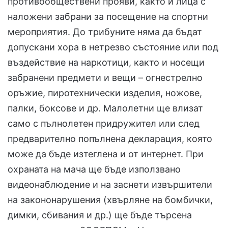
противообществени прояви, както и лица с
наложени забрани за посещение на спортни
мероприятия. До трибуните няма да бъдат
допускани хора в нетрезво състояние или под
въздействие на наркотици, както и носещи
забранени предмети и вещи – огнестрелно
оръжие, пиротехнически изделия, ножове,
палки, боксове и др. Малолетни ще влизат
само с пълнолетен придружител или след
предварително попълнена декларация, която
може да бъде изтеглена и от интернет. При
охраната на мача ще бъде използвано
видеонаблюдение и на заснети извършители
на закононарушения (хвърляне на бомбички,
димки, сбивания и др.) ще бъде търсена