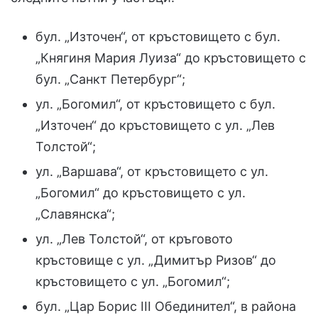
бул. „Източен“, от кръстовището с бул.
„Княгиня Мария Луиза“ до кръстовището с
бул. „Санкт Петербург“;
ул. „Богомил“, от кръстовището с бул.
„Източен“ до кръстовището с ул. „Лев
Толстой“;
ул. „Варшава“, от кръстовището с ул.
„Богомил“ до кръстовището с ул.
„Славянска“;
ул. „Лев Толстой“, от кръговото
кръстовище с ул. „Димитър Ризов“ до
кръстовището с ул. „Богомил“;
бул. „Цар Борис III Oбединител“, в района