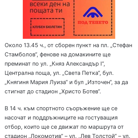
Около 13.45 ч., от сборен пункт на пл. „Стефан
Стамболов“, фенове на домакините ще
преминат по ул. „Княз Александър I”,
Централна поща, ул. „Света Петка“, бул.
„Княгиня Мария Луиза“ и бул „Източен“, за да
стигнат до стадион „Христо Ботев“.
В 14 ч. към спортното съоръжение ще се
насочат и поддръжниците на гостуващия
отбор, които ще се движат по маршрута от
стадион „Локомотив“ – ул. „Лев Толстой“ – ул.