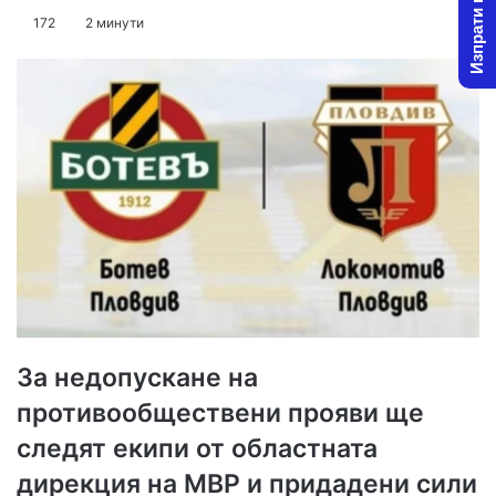
Изпрати новина
on
an
172
2 минути
X
email
За недопускане на
противообществени прояви ще
следят екипи от областната
дирекция на МВР и придадени сили