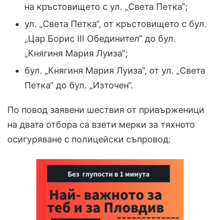
на кръстовището с ул. „Света Петка“;
ул. „Света Петка“, от кръстовището с бул.
„Цар Борис III Oбединител“ до бул.
„Княгиня Мария Луиза“;
бул. „Княгиня Мария Луиза“, от ул. „Света
Петка“ до бул. „Източен“.
По повод заявени шествия от привърженици
на двата отбора са взети мерки за тяхното
осигуряване с полицейски съпровод: