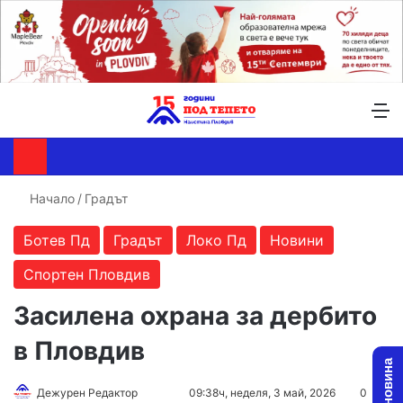
Търсене ...
Switch skin
М
Начало
/
Градът
Ботев Пд
Градът
Локо Пд
Новини
Спортен Пловдив
Засилена охрана за дербито
в Пловдив
Follow
Send
Дежурен Редактор
09:38ч, неделя, 3 май, 2026
0