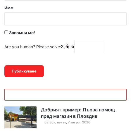
р
Име
:
*
Запомни ме!
Are you human? Please solve:
Добрият пример: Първа помощ
пред магазин в Пловдив
08:30ч, петък, 7 август, 2026