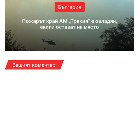
България
Пожарът край АМ „Тракия“ е овладян,
екипи остават на място
Вашият коментар
К
о
м
е
н
т
а