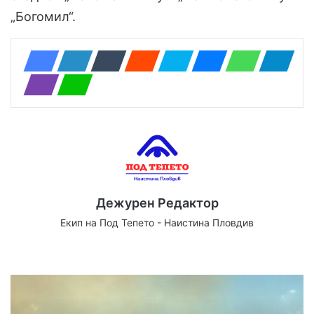
„Богомил“.
Дежурен Редактор
Екип на Под Тепето - Наистина Пловдив
Website
Facebook
X
YouTube
Instagram