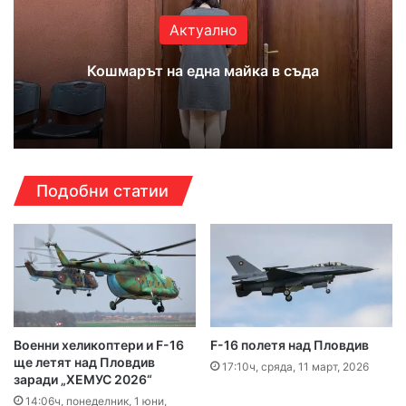
Актуално
Кошмарът на една майка в съда
Подобни статии
Военни хеликоптери и F-16
F-16 полетя над Пловдив
ще летят над Пловдив
17:10ч, сряда, 11 март, 2026
заради „ХЕМУС 2026“
14:06ч, понеделник, 1 юни,