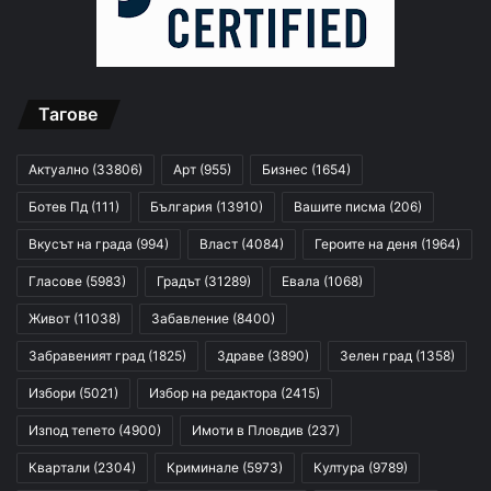
Тагове
Актуално
(33806)
Арт
(955)
Бизнес
(1654)
Ботев Пд
(111)
България
(13910)
Вашите писма
(206)
Вкусът на града
(994)
Власт
(4084)
Героите на деня
(1964)
Гласове
(5983)
Градът
(31289)
Евала
(1068)
Живот
(11038)
Забавление
(8400)
Забравеният град
(1825)
Здраве
(3890)
Зелен град
(1358)
Избори
(5021)
Избор на редактора
(2415)
Изпод тепето
(4900)
Имоти в Пловдив
(237)
Квартали
(2304)
Криминале
(5973)
Култура
(9789)