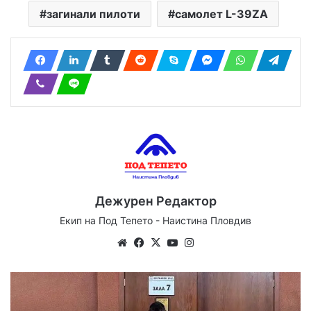
загинали пилоти
самолет L-39ZA
Дежурен Редактор
Екип на Под Тепето - Наистина Пловдив
Website
Facebook
X
YouTube
Instagram