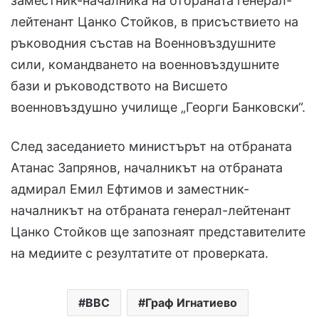
заместник-началника на отбраната генерал-
лейтенант Цанко Стойков, в присъствието на
ръководния състав на Военновъздушните
сили, командването на военновъздушните
бази и ръководството на Висшето
военновъздушно училище „Георги Банковски“.
След заседанието министърът на отбраната
Атанас Запрянов, началникът на отбраната
адмирал Емил Ефтимов и заместник-
началникът на отбраната генерал-лейтенант
Цанко Стойков ще запознаят представителите
на медиите с резултатите от проверката.
ВВС
Граф Игнатиево