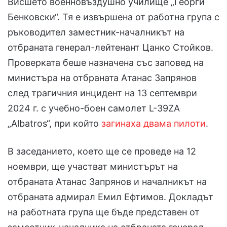
Висшето военновъздушно училище „Георги
Бенковски“. Тя е извършена от работна група с
ръководител заместник-началникът на
отбраната генерал-лейтенант Цанко Стойков.
Проверката беше назначена със заповед на
министъра на отбраната Атанас Запрянов
след трагичния инцидент на 13 септември
2024 г. с учебно-боен самолет L-39ZA
„Albatros“, при който
загинаха двама пилоти
.
В заседанието, което ще се проведе на 12
ноември, ще участват министърът на
отбраната Атанас Запрянов и началникът на
отбраната адмирал Емил Ефтимов. Докладът
на работната група ще бъде представен от