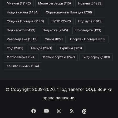
Мнения
(12142)
Моите отговори
(115)
Новини
(54283)
Нощна смяна
(1484)
Образование в Пловдив
(736)
Община Пловдив
(2143)
ПУЛС
(2542)
Под лупа
(1613)
Под небето
(6493)
Под ножа
(2745)
По следите
(123)
Разследване
(1313)
Спорт
(827)
Спортен Пловдив
(818)
Съд
(2912)
Темида
(2821)
Туризъм
(323)
Фотогалерия
(174)
Фоторепортаж
(247)
Ъндърграунд
(89)
вашите снимки
(134)
© Copyright 2009-2026, "Под тепето" ООД. Всички
права запазени.
Facebook
YouTube
Instagram
RSS
Threads