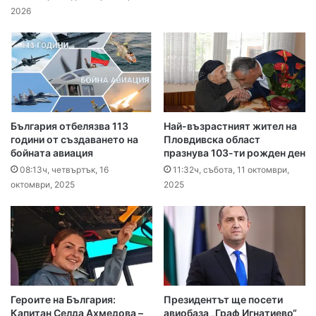
2026
България отбелязва 113
Най-възрастният жител на
години от създаването на
Пловдивска област
бойната авиация
празнува 103-ти рожден ден
08:13ч, четвъртък, 16
11:32ч, събота, 11 октомври,
октомври, 2025
2025
Героите на България:
Президентът ще посети
Капитан Селда Ахмедова –
авиобаза „Граф Игнатиево“