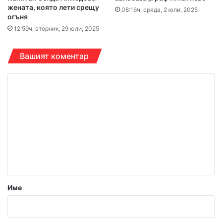
жената, която лети срещу
08:16ч, сряда, 2 юли, 2025
огъня
12:59ч, вторник, 29 юли, 2025
Вашият коментар
К
о
м
е
н
т
а
р
Име
:
*