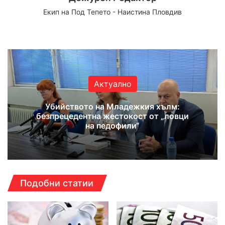
Екип на Под Тепето - Наистина Пловдив
Website
Facebook
X
YouTube
Instagram
Актуално
Убийството на Младежкия хълм:
безпрецедентна жестокост от „ловци
на педофили“
Подобни статии