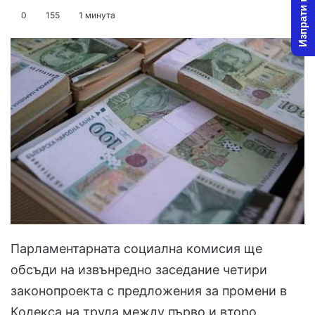
Изпрати новина
on
an
0
155
1 минута
X
email
Парламентарната социална комисия ще
обсъди на извънредно заседание четири
законопроекта с предложения за промени в
Кодекса на труда между първо и второ