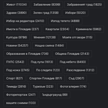
Живот
(11034)
Забавление
(8399)
Забравеният град
(1825)
Здраве
(3890)
Зелен град
(1358)
Избори
(5020)
Избор на редактора
(2410)
Изпод тепето
(4899)
Имоти в Пловдив
(237)
Квартали
(2304)
Криминале
(5962)
Култура
(9786)
Мнения
(12138)
Моите отговори
(115)
Новини
(54257)
Нощна смяна
(1484)
Образование в Пловдив
(736)
Община Пловдив
(2143)
ПУЛС
(2542)
Под лупа
(1613)
Под небето
(6493)
Под ножа
(2745)
По следите
(123)
Разследване
(1312)
Спорт
(827)
Спортен Пловдив
(817)
Съд
(2907)
Темида
(2816)
Туризъм
(323)
Фотогалерия
(174)
Фоторепортаж
(247)
Ъндърграунд
(89)
вашите снимки
(133)