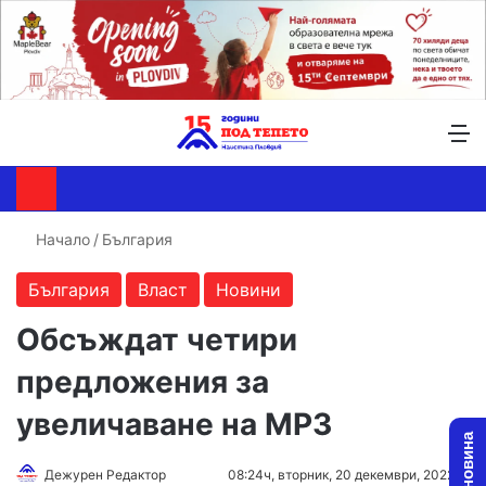
Търсене ...
Switch skin
М
Начало
/
България
България
Власт
Новини
Обсъждат четири
предложения за
увеличаване на МРЗ
Follow
Send
Дежурен Редактор
08:24ч, вторник, 20 декември, 2022