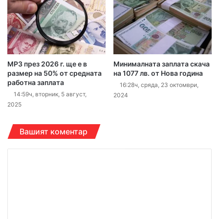
МРЗ през 2026 г. ще е в
Минималната заплата скача
размер на 50% от средната
на 1077 лв. от Нова година
работна заплата
16:28ч, сряда, 23 октомври,
14:59ч, вторник, 5 август,
2024
2025
Вашият коментар
К
о
м
е
н