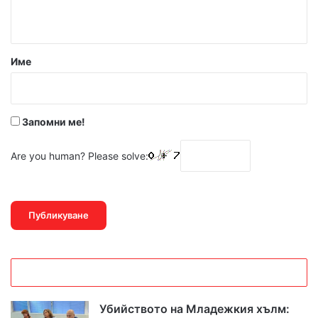
т
а
р
Име
:
*
Запомни ме!
Are you human? Please solve:
Убийството на Младежкия хълм: