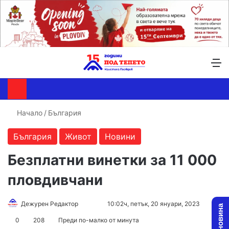
Търсене ...
Switch skin
М
Начало
/
България
България
Живот
Новини
Безплатни винетки за 11 000
пловдивчани
Follow
Send
Дежурен Редактор
10:02ч, петък, 20 януари, 2023
on
an
0
208
Преди по-малко от минута
X
email