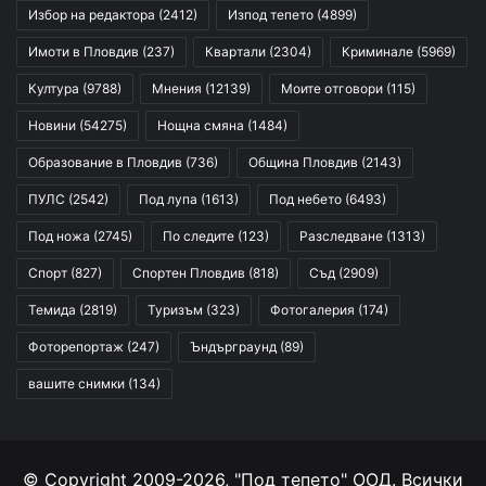
Избор на редактора
(2412)
Изпод тепето
(4899)
Имоти в Пловдив
(237)
Квартали
(2304)
Криминале
(5969)
Култура
(9788)
Мнения
(12139)
Моите отговори
(115)
Новини
(54275)
Нощна смяна
(1484)
Образование в Пловдив
(736)
Община Пловдив
(2143)
ПУЛС
(2542)
Под лупа
(1613)
Под небето
(6493)
Под ножа
(2745)
По следите
(123)
Разследване
(1313)
Спорт
(827)
Спортен Пловдив
(818)
Съд
(2909)
Темида
(2819)
Туризъм
(323)
Фотогалерия
(174)
Фоторепортаж
(247)
Ъндърграунд
(89)
вашите снимки
(134)
© Copyright 2009-2026, "Под тепето" ООД. Всички