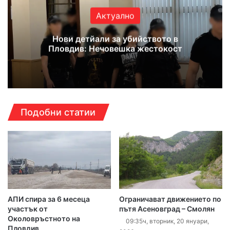
Актуално
Нови детйали за убийството в
Пловдив: Нечовешка жестокост
Подобни статии
АПИ спира за 6 месеца
Ограничават движението по
участък от
пътя Асеновград – Смолян
Околовръстното на
09:35ч, вторник, 20 януари,
Пловдив