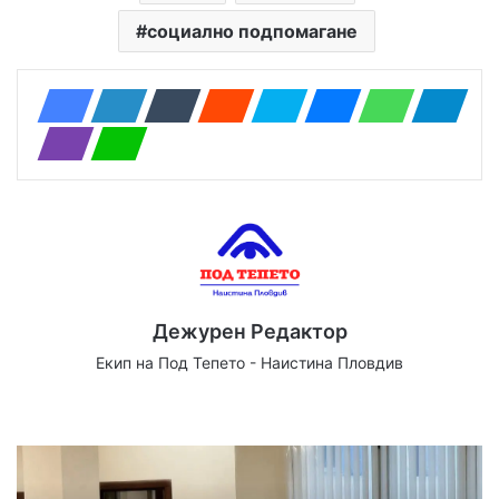
социално подпомагане
Дежурен Редактор
Екип на Под Тепето - Наистина Пловдив
Website
Facebook
X
YouTube
Instagram