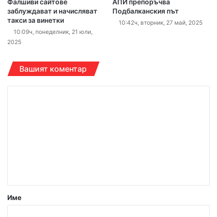
Фалшиви сайтове
АПИ препоръчва
заблуждават и начисляват
Подбалканския път
такси за винетки
10:42ч, вторник, 27 май, 2025
10:09ч, понеделник, 21 юли,
2025
Вашият коментар
К
о
м
е
н
т
а
р
Име
: