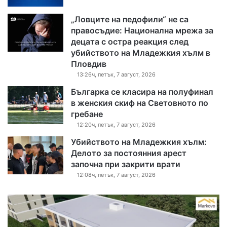
„Ловците на педофили“ не са
правосъдие: Национална мрежа за
децата с остра реакция след
убийството на Младежкия хълм в
Пловдив
13:26ч, петък, 7 август, 2026
Българка се класира на полуфинал
в женския скиф на Световното по
гребане
12:20ч, петък, 7 август, 2026
Убийството на Младежкия хълм:
Делото за постоянния арест
започна при закрити врати
12:08ч, петък, 7 август, 2026