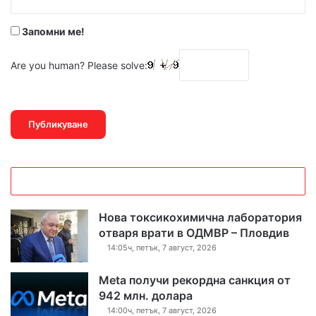
*
Запомни ме!
Are you human? Please solve:
Нова токсикохимична лаборатория
отваря врати в ОДМВР – Пловдив
14:05ч, петък, 7 август, 2026
Meta получи рекордна санкция от
942 млн. долара
14:00ч, петък, 7 август, 2026