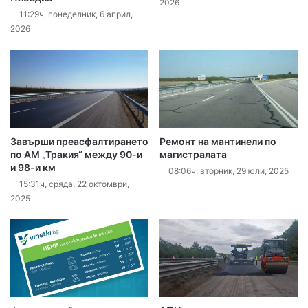
2026
11:29ч, понеделник, 6 април,
2026
Завърши преасфалтирането
Ремонт на мантинели по
по АМ „Тракия“ между 90-и
магистралата
и 98-и км
08:06ч, вторник, 29 юли, 2025
15:31ч, сряда, 22 октомври,
2025