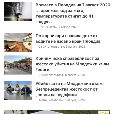
Времето в Пловдив на 7 август 2026
г.: оранжев код за жега,
температурите стигат до 41
градуса
07:52ч, петък, 7 август, 2026
Пожарникари спасиха дете от
водите на язовир край Пловдив
22:34ч, четвъртък, 6 август, 2026
Кричим иска справедливост за
жестоко убития на Младежки хълм
Георги
22:15ч, четвъртък, 6 август, 2026
Убийството на Младежкия хълм:
безпрецедентна жестокост от
„ловци на педофили“
17:06ч, четвъртък, 6 август, 2026