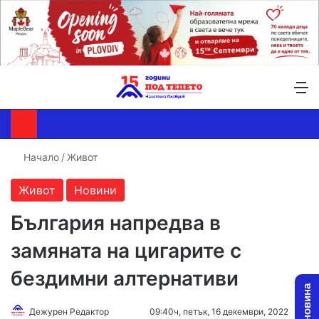
Търсене ...
Switch skin
М
Начало
/
Живот
Живот
Новини
България напредва в
замяната на цигарите с
бездимни алтернативи
Follow
Send
Дежурен Редактор
09:40ч, петък, 16 декември, 2022