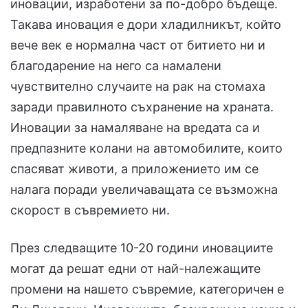
иновации, изработени за по-добро бъдеще.
Такава иновация е дори хладилникът, който
вече век е нормална част от битието ни и
благодарение на него са намалени
чувствително случаите на рак на стомаха
заради правилното съхранение на храната.
Иновации за намаляване на вредата са и
предпазните колани на автомобилите, които
спасяват животи, а приложението им се
налага поради увеличаващата се възможна
скорост в съвремието ни.
През следващите 10-20 години иновациите
могат да решат едни от най-належащите
промени на нашето съвремие, категоричен е