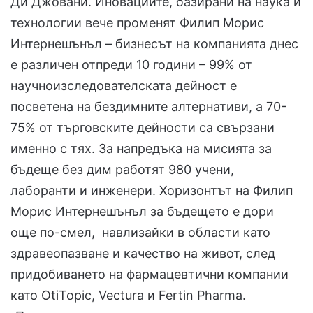
Ди Джовани. Иновациите, базирани на наука и
технологии вече променят Филип Морис
Интернешънъл – бизнесът на компанията днес
е различен отпреди 10 години – 99% от
научноизследователската дейност е
посветена на бездимните алтернативи, a 70-
75% от търговските дейности са свързани
именно с тях. За напредъка на мисията за
бъдеще без дим работят 980 учени,
лаборанти и инженери. Хоризонтът на Филип
Морис Интернешънъл за бъдещето е дори
още по-смел, навлизайки в области като
здравеопазване и качество на живот, след
придобиването на фармацевтични компании
като OtiTopic, Vectura и Fertin Pharma.