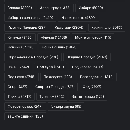
Здраве
(3890)
Зелен град
(1358)
Избори
(5020)
Избор на редактора
(2410)
Изпод тепето
(4899)
Имоти в Пловдив
(237)
Квартали
(2304)
Криминале
(5963)
Култура
(9786)
Мнения
(12138)
Моите отговори
(115)
Новини
(54261)
Нощна смяна
(1484)
Образование в Пловдив
(736)
Община Пловдив
(2143)
ПУЛС
(2542)
Под лупа
(1613)
Под небето
(6493)
Под ножа
(2745)
По следите
(123)
Разследване
(1312)
Спорт
(827)
Спортен Пловдив
(817)
Съд
(2907)
Темида
(2817)
Туризъм
(323)
Фотогалерия
(174)
Фоторепортаж
(247)
Ъндърграунд
(89)
вашите снимки
(133)