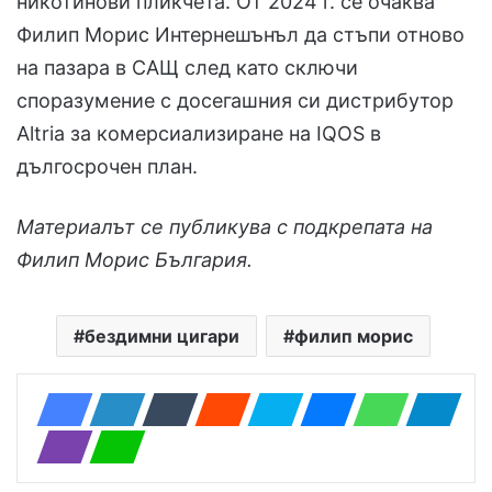
никотинови пликчета. От 2024 г. се очаква
Филип Морис Интернешънъл да стъпи отново
на пазара в САЩ след като сключи
споразумение с досегашния си дистрибутор
Altria за комерсиализиране на IQOS в
дългосрочен план.
Материалът се публикува с подкрепата на
Филип Морис България.
бездимни цигари
филип морис