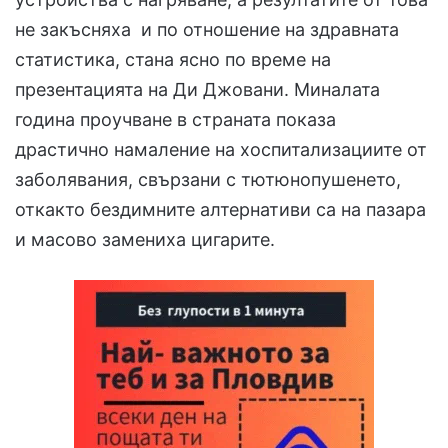
не закъсняха и по отношение на здравната
статистика, стана ясно по време на
презентацията на Ди Джовани. Миналата
година проучване в страната показа
драстично намаление на хоспитализациите от
заболявания, свързани с тютюнопушенето,
откакто бездимните алтернативи са на пазара
и масово замениха цигарите.