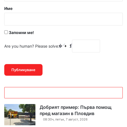
р
Име
:
*
Запомни ме!
Are you human? Please solve:
Добрият пример: Първа помощ
пред магазин в Пловдив
08:30ч, петък, 7 август, 2026