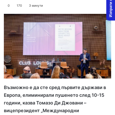
Изпрати новина
on
an
0
170
3 минути
X
email
Възможно е да сте сред първите държави в
Европа, елиминирали пушенето след 10-15
години, казва Томазо Ди Джовани –
вицепрезидент „Международни