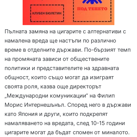
Пълната замяна на цигарите с алтернативи с
намалена вреда ще настъпи по различно
време в отделните държави. По-бързият темп
на промяната зависи от обществените
политики и представителите на здравната
общност, които също могат да изиграят
своята роля, казва още директорът
„Международни комуникации“ на Филип
Морис Интернешънъл. Според него в държави
като Япония и други, които подкрепят
намаляването на вредата, след 10-15 години
цигарите могат да бъдат спомен от миналото.