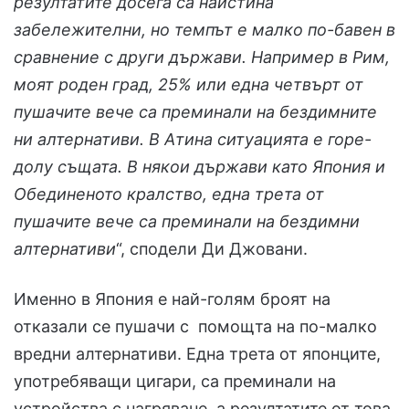
резултатите досега са наистина
забележителни, но темпът е малко по-бавен в
сравнение с други държави. Например в Рим,
моят роден град, 25% или една четвърт от
пушачите вече са преминали на бездимните
ни алтернативи. В Атина ситуацията е горе-
долу същата. В някои държави като Япония и
Обединеното кралство, една трета от
пушачите вече са преминали на бездимни
алтернативи
“, сподели Ди Джовани.
Именно в Япония е най-голям броят на
отказали се пушачи с помощта на по-малко
вредни алтернативи. Една трета от японците,
употребяващи цигари, са преминали на
устройства с нагряване, а резултатите от това