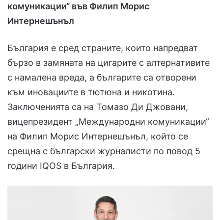
комуникации“ във Филип Морис
Интернешънъл
България е сред страните, които напредват
бързо в замяната на цигарите с алтернативите
с намалена вреда, а българите са отворени
към иновациите в тютюна и никотина.
Заключенията са на Томазо Ди Джовани,
вицепрезидент „Международни комуникации“
на Филип Морис Интернешънъл, който се
срещна с български журналисти по повод 5
години IQOS в България.