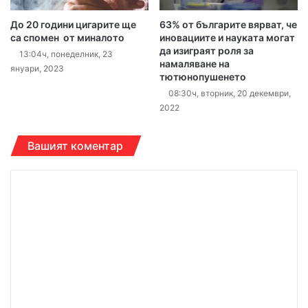
До 20 години цигарите ще
63% от българите вярват, че
са спомен от миналото
иновациите и науката могат
да изиграят роля за
13:04ч, понеделник, 23
намаляване на
януари, 2023
тютюнопушенето
08:30ч, вторник, 20 декември,
2022
Вашият коментар
К
о
м
е
н
т
а