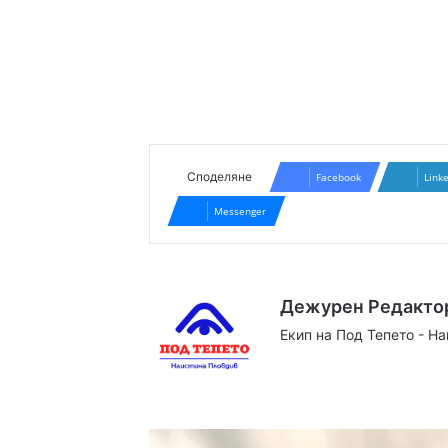
Споделяне
Facebook
Link
Messenger
Дежурен Редакто
Екип на Под Тепето - Н
Website
Facebook
X
YouTube
Instag