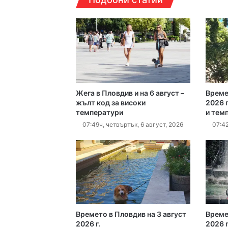
17:06ч, четвъртък, 6 ав
Жега в Пловдив и на 6 август –
Време
16:40ч, четвъртък, 6 ав
жълт код за високи
2026 г
температури
и тем
07:49ч, четвъртък, 6 август, 2026
07:42
16:15ч, четвъртък, 6 ав
16:10ч, четвъртък, 6 ав
Времето в Пловдив на 3 август
Време
2026 г.
2026 г