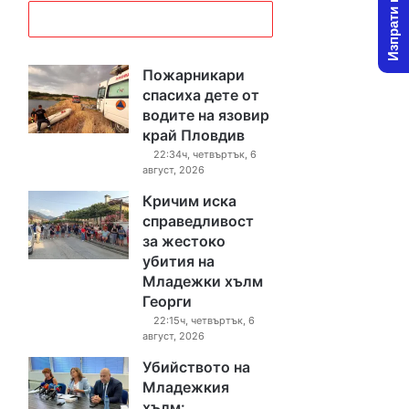
Изпрати новина
Пожарникари
спасиха дете от
водите на язовир
край Пловдив
22:34ч, четвъртък, 6
август, 2026
Кричим иска
справедливост
за жестоко
убития на
Младежки хълм
Георги
22:15ч, четвъртък, 6
август, 2026
Убийството на
Младежкия
хълм: