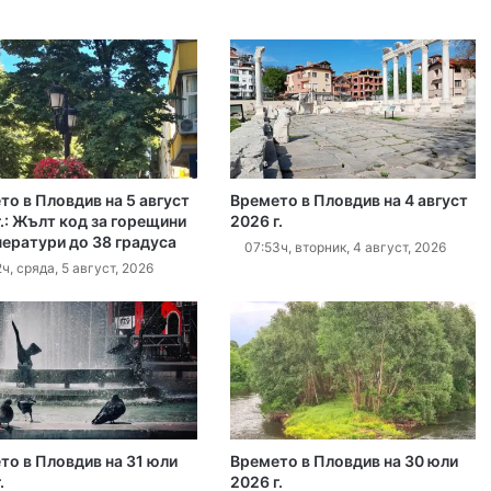
Кричим иска справедливост за жестоко убития на Младежки хълм Георги
густ, 2026
Убийството на Младежкия хълм: безпрецедентна жестокост от „ловци на педофили“
то в Пловдив на 5 август
Времето в Пловдив на 4 август
густ, 2026
.: Жълт код за горещини
2026 г.
ператури до 38 градуса
Оставиха в ареста мъж, обвинен в отвличането на жена си и детето им
07:53ч, вторник, 4 август, 2026
ч, сряда, 5 август, 2026
густ, 2026
„Sharenting“ или как с една снимка от плажа излагаме детето си на риск
густ, 2026
то в Пловдив на 31 юли
Времето в Пловдив на 30 юли
.
2026 г.
Хеликоптер се включи в гасенето на пожара в Пазарджишко