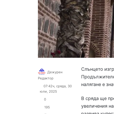
Слънцето изгря
Дежурен
Продължително
Follow
Send
Редактор
on
an
налягане е зн
07:42ч, сряда, 30
X
email
юли, 2025
В сряда ще пр
0
увеличения на
195
развива купес