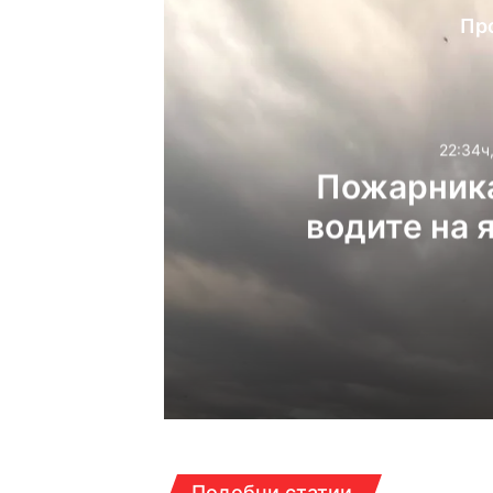
Пр
22:34ч
Пожарника
водите на 
22:34ч, четвъртък, 6 ав
22:15ч, четвъртък, 6 ав
Подобни статии