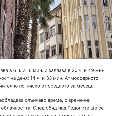
ва в 6 ч. и 16 мин. и залязва в 20 ч. и 49 мин.
ст на деня: 14 ч. и 33 мин. Атмосферното
ачително по-ниско от средното за месеца.
еобладава слънчево време, с временни
 облачността. След обяд над Родопите ще се
та облачност и на отделни места там ще