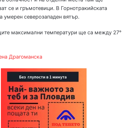
ват се и гръмотевици. В Горнотракийската
а умерен северозападен вятър.
ите максимални температури ще са между 27°
ена Драгоманска