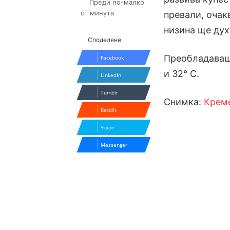
Преди по-малко
от минута
превали, очак
низина ще дух
Споделяне
Преобладаващ
Facebook
и 32° С.
LinkedIn
Tumblr
Снимка:
Крем
Reddit
Skype
Messenger