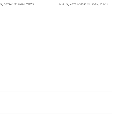
ч, петък, 31 юли, 2026
07:45ч, четвъртък, 30 юли, 2026
густ, 2026
Район „Северен“ продължава премахването на изоставени коли
густ, 2026
БХК: След случаите в Пловдив и Банско държавата е длъжна да разследва омразата
густ, 2026
10 младежи от 14 до 17 г. са задържани за убийството на Младежкия хълм
густ, 2026
Служители на община Сопот спасиха бедстващо щъркелче