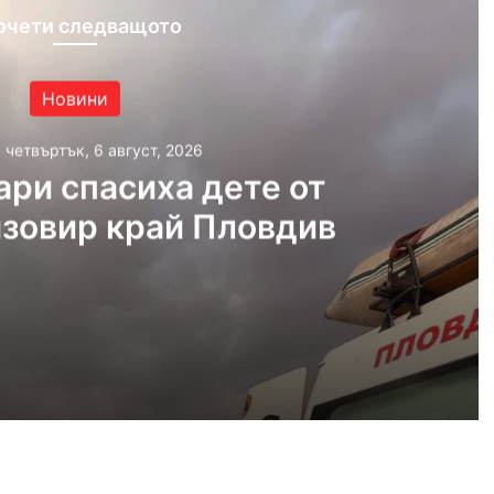
очети следващото
Новини
, четвъртък, 6 август, 2026
ри спасиха дете от
язовир край Пловдив
густ, 2026
Пожарникари спасиха дете от водите на язовир край Пловдив
густ, 2026