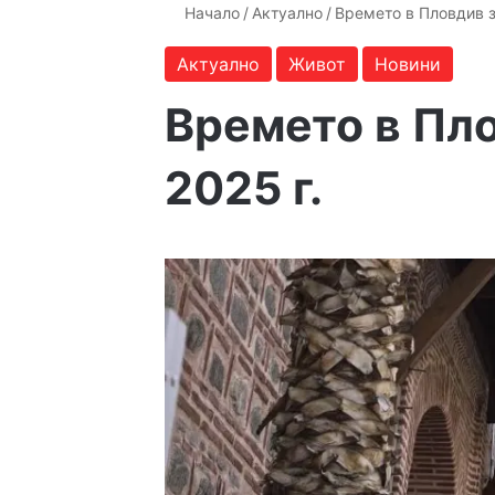
Начало
/
Актуално
/
Времето в Пловдив з
Актуално
Живот
Новини
Времето в Пло
2025 г.