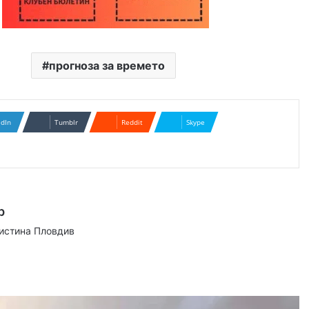
прогноза за времето
edIn
Tumblr
Reddit
Skype
р
аистина Пловдив
ram