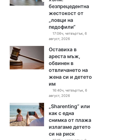
безпрецедентна
жестокост от
„ловци на
педофили“
17:06ч, четвъртък, 6
август, 2026
Оставиха в
ареста мъж,
обвинен в
отвличането на
жена си и детето
им
16:40ч, четвъртък, 6
август, 2026
„Sharenting“ или
как с една
снимка от плажа
излагаме детето
си на риск