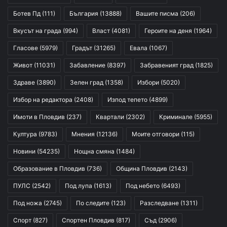
Ботев Пд
(111)
България
(13888)
Вашите писма
(206)
Вкусът на града
(994)
Власт
(4081)
Героите на деня
(1964)
Гласове
(5979)
Градът
(31265)
Евала
(1067)
Живот
(11031)
Забавление
(8397)
Забравеният град
(1825)
Здраве
(3890)
Зелен град
(1358)
Избори
(5020)
Избор на редактора
(2408)
Изпод тепето
(4899)
Имоти в Пловдив
(237)
Квартали
(2302)
Криминале
(5955)
Култура
(9783)
Мнения
(12136)
Моите отговори
(115)
Новини
(54235)
Нощна смяна
(1484)
Образование в Пловдив
(736)
Община Пловдив
(2143)
ПУЛС
(2542)
Под лупа
(1613)
Под небето
(6493)
Под ножа
(2745)
По следите
(123)
Разследване
(1311)
Спорт
(827)
Спортен Пловдив
(817)
Съд
(2906)