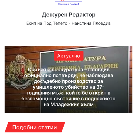
Дежурен Редактор
Екип на Под Тепето - Наистина Пловдив
Website
Facebook
X
YouTube
Instagram
Актуално
Окръжна прокуратура – Пловдив
официално потвърди, че наблюдава
досъдебно производство за
умишленото убийство на 37-
годишния мъж, който бе открит в
безпомощно състояние в подножието
на Младежкия хълм
Подобни статии