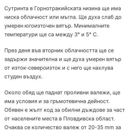
Сутринта в Горнотракийската низина ще има
ниска облачност или мъгла. Ще духа слаб до
умерен югоизточен вятър. Минималните
температури ще са между 3° и 5° С.
През деня във вторник облачността ще се
задържи значителна и ще духа умерен вятър
от изток-североизток и с него ще нахлува
студен въздух.
Около обяд ще паднат проливни валежи, ще
има условия и за гръмотевична дейност.
Обявен е жълт код за обилни дъждове за част
от населените места в Пловдивска област.
Очаква се количество валеж от 20-35 mm за