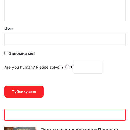
н
т
а
р
Име
:
*
Запомни ме!
Are you human? Please solve:
Окръжна прокуратура – Пловдив