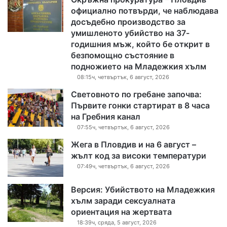
официално потвърди, че наблюдава
досъдебно производство за
умишленото убийство на 37-
годишния мъж, който бе открит в
безпомощно състояние в
подножието на Младежкия хълм
08:15ч, четвъртък, 6 август, 2026
Световното по гребане започва:
Първите гонки стартират в 8 часа
на Гребния канал
07:55ч, четвъртък, 6 август, 2026
Жега в Пловдив и на 6 август –
жълт код за високи температури
07:49ч, четвъртък, 6 август, 2026
Версия: Убийството на Младежкия
хълм заради сексуалната
ориентация на жертвата
18:39ч, сряда, 5 август, 2026