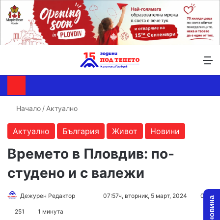
Търсене ...
Switch skin
М
Начало
/
Актуално
Актуално
България
Живот
Новини
Времето в Пловдив: по-
студено и с валежи
Follow
Send
Дежурен Редактор
07:57ч, вторник, 5 март, 2024
0
on
an
251
1 минута
X
email