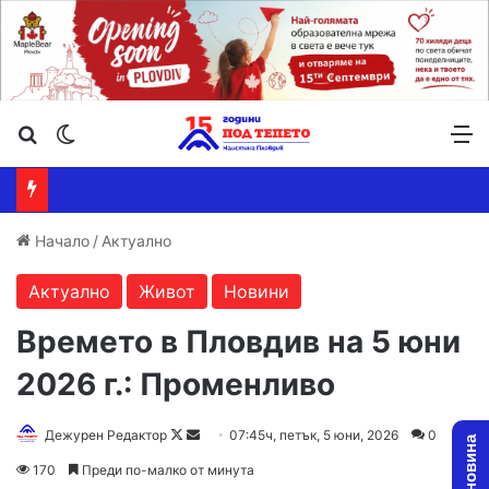
Търсене ...
Switch skin
М
Начало
/
Актуално
Актуално
Живот
Новини
Времето в Пловдив на 5 юни
2026 г.: Променливо
Follow
Send
Дежурен Редактор
07:45ч, петък, 5 юни, 2026
0
on
an
170
Преди по-малко от минута
X
email