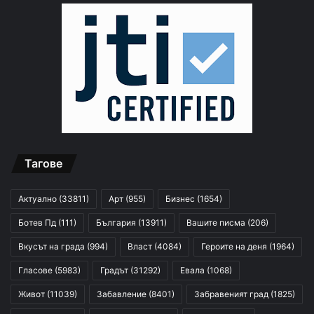
Тагове
Актуално
(33811)
Арт
(955)
Бизнес
(1654)
Ботев Пд
(111)
България
(13911)
Вашите писма
(206)
Вкусът на града
(994)
Власт
(4084)
Героите на деня
(1964)
Гласове
(5983)
Градът
(31292)
Евала
(1068)
Живот
(11039)
Забавление
(8401)
Забравеният град
(1825)