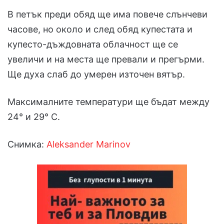
В петък преди обяд ще има повече слънчеви
часове, но около и след обяд купестата и
купесто-дъждовната облачност ще се
увеличи и на места ще превали и прегърми.
Ще духа слаб до умерен източен вятър.
Максималните температури ще бъдат между
24° и 29° С.
Снимка:
Aleksander Marinov