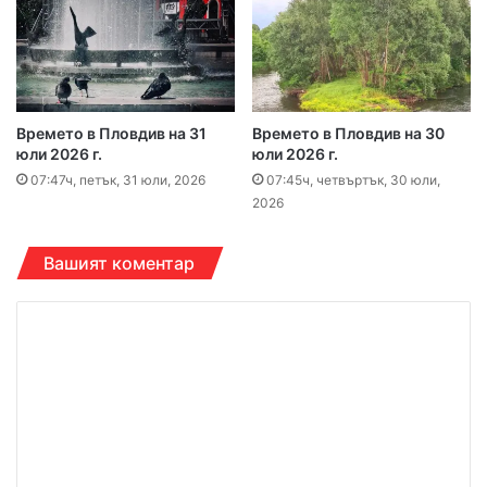
Времето в Пловдив на 31
Времето в Пловдив на 30
юли 2026 г.
юли 2026 г.
07:47ч, петък, 31 юли, 2026
07:45ч, четвъртък, 30 юли,
2026
Вашият коментар
К
о
м
е
н
т