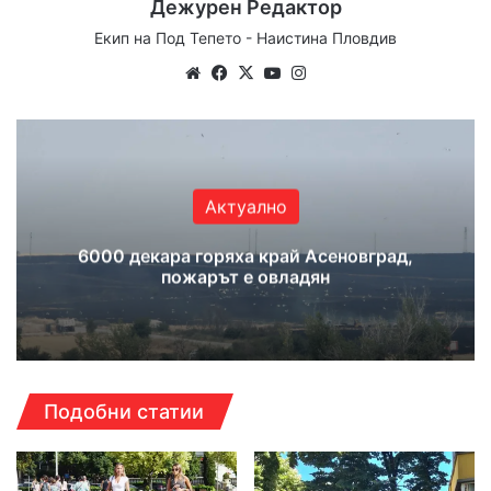
Дежурен Редактор
Екип на Под Тепето - Наистина Пловдив
Website
Facebook
X
YouTube
Instagram
Актуално
6000 декара горяха край Асеновград,
пожарът е овладян
Подобни статии