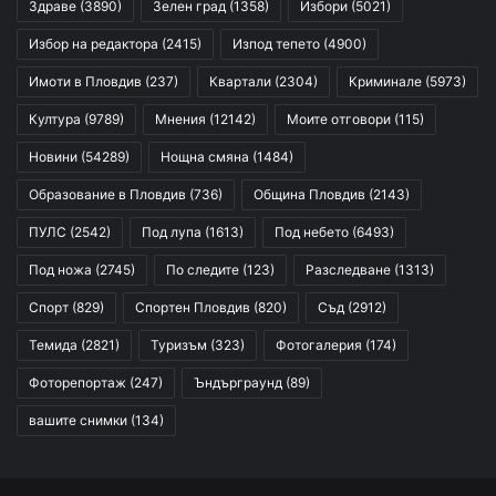
Здраве
(3890)
Зелен град
(1358)
Избори
(5021)
Избор на редактора
(2415)
Изпод тепето
(4900)
Имоти в Пловдив
(237)
Квартали
(2304)
Криминале
(5973)
Култура
(9789)
Мнения
(12142)
Моите отговори
(115)
Новини
(54289)
Нощна смяна
(1484)
Образование в Пловдив
(736)
Община Пловдив
(2143)
ПУЛС
(2542)
Под лупа
(1613)
Под небето
(6493)
Под ножа
(2745)
По следите
(123)
Разследване
(1313)
Спорт
(829)
Спортен Пловдив
(820)
Съд
(2912)
Темида
(2821)
Туризъм
(323)
Фотогалерия
(174)
Фоторепортаж
(247)
Ъндърграунд
(89)
вашите снимки
(134)