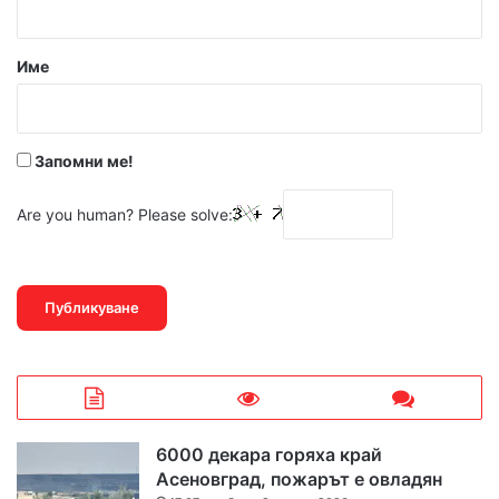
а
р
Име
:
*
Запомни ме!
Are you human? Please solve:
6000 декара горяха край
Асеновград, пожарът е овладян