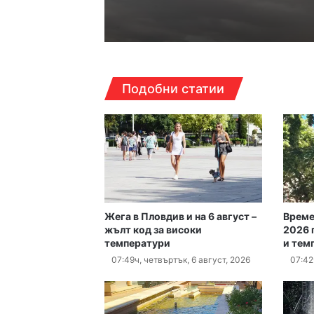
22:15ч, четвъртък, 6 авгус
Подобни статии
17:06ч, четвъртък, 6 авгу
Жега в Пловдив и на 6 август –
Време
16:40ч, четвъртък, 6 авгу
жълт код за високи
2026 
температури
и тем
07:49ч, четвъртък, 6 август, 2026
07:42
16:15ч, четвъртък, 6 авгус