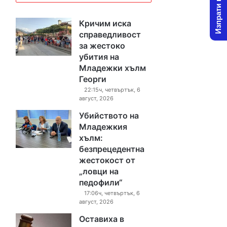
Изпрати новина
Кричим иска
справедливост
за жестоко
убития на
Младежки хълм
Георги
22:15ч, четвъртък, 6
август, 2026
Убийството на
Младежкия
хълм:
безпрецедентна
жестокост от
„ловци на
педофили“
17:06ч, четвъртък, 6
август, 2026
Оставиха в