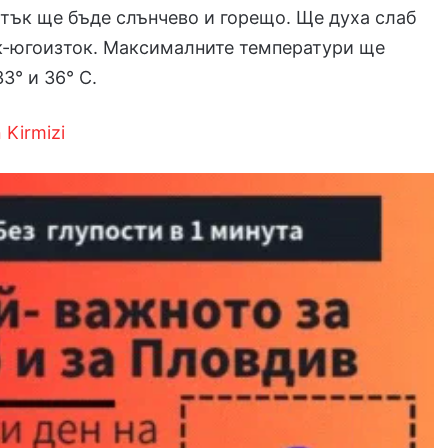
етък ще бъде слънчево и горещо. Ще духа слаб
к-югоизток. Максималните температури ще
3° и 36° С.
 Kirmizi