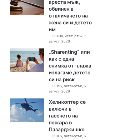
ареста мъж,
обвинен в
отвличането на
жена си и детето
им
16:40ч, четвъртък, 6
август, 2026
„Sharenting“ или
как с една
снимка от плажа
излагаме детето
си на риск
16:15ч, четвъртък, 6
август, 2026
Хеликоптер се
включи в
гасенето на
пожара в
Пазарджишко
16:10ч, четвъртък, 6