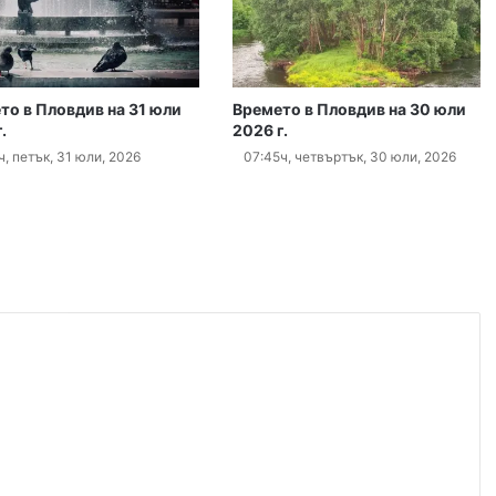
„Sharenting“ или как с една снимка от плажа излагаме детето си на риск
т, 2026
то в Пловдив на 31 юли
Времето в Пловдив на 30 юли
.
2026 г.
 в гасенето на пожара в Пазарджишко
ч, петък, 31 юли, 2026
07:45ч, четвъртък, 30 юли, 2026
т, 2026
Район „Северен“ продължава премахването на изоставени коли
ст, 2026
БХК: След случаите в Пловдив и Банско държавата е длъжна да разследва омразата
т, 2026