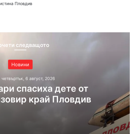
аистина Пловдив
ram
очети следващото
Новини
, четвъртък, 6 август, 2026
ри спасиха дете от
язовир край Пловдив
ст, 2026