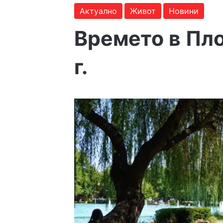
Актуално
Живот
Новини
Времето в Пло
г.