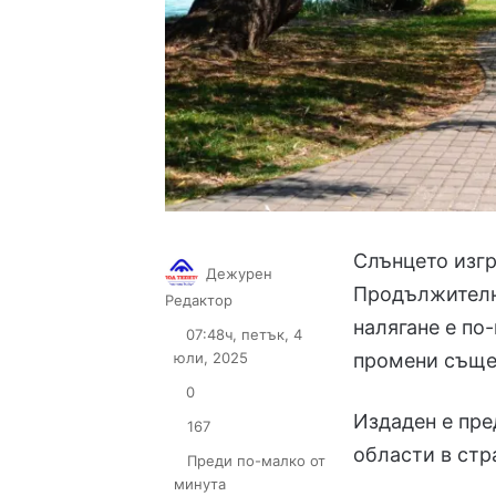
Слънцето изгря
Дежурен
Продължително
Follow
Send
Редактор
on
an
налягане е по
07:48ч, петък, 4
X
email
юли, 2025
промени съще
0
Издаден е пре
167
области в стр
Преди по-малко от
минута