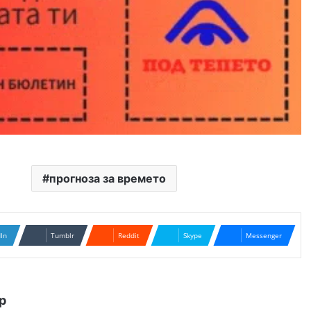
прогноза за времето
dIn
Tumblr
Reddit
Skype
Messenger
р