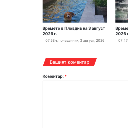
16:10ч, четвъртък, 6 авгус
Времето в Пловдив на 3 август
Време
2026 г.
2026 г
Хеликоптер се включи
07:53ч, понеделник, 3 август, 2026
07:47
16:10ч, четвъртък, 6 авгус
Вашият коментар
Коментар:
*
15:42ч, четвъртък, 6 авгу
15:18ч, четвъртък, 6 авгус