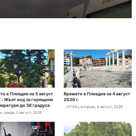
Пожарникари спасиха дете от водите на язовир край Пловдив
т, 2026
Кричим иска справедливост за жестоко убития на Младежки хълм Георги
ст, 2026
Убийството на Младежкия хълм: безпрецедентна жестокост от „ловци на педофили“
то в Пловдив на 5 август
Времето в Пловдив на 4 август
ст, 2026
г.: Жълт код за горещини
2026 г.
Оставиха в ареста мъж, обвинен в отвличането на жена си и детето им
ператури до 38 градуса
07:53ч, вторник, 4 август, 2026
ч, сряда, 5 август, 2026
т, 2026