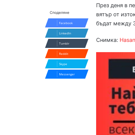
През деня в п
Споделяне
вятър от изто
бъдат между 3
Facebook
LinkedIn
Снимка:
Hasan
Tumblr
Reddit
Skype
Messenger