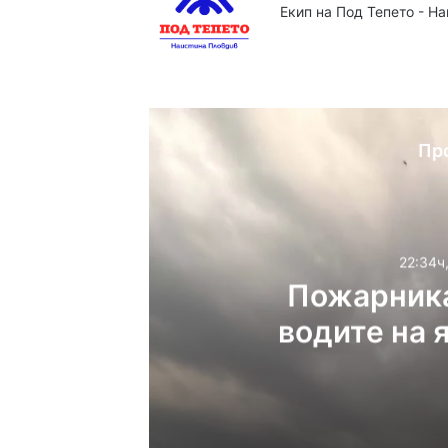
Екип на Под Тепето - Н
Website
Facebook
X
YouTube
Instag
Пр
22:34ч
Пожарника
водите на 
22:34ч, четвъртък, 6 авгу