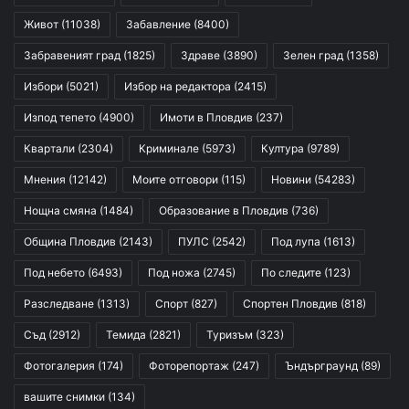
Живот
(11038)
Забавление
(8400)
Забравеният град
(1825)
Здраве
(3890)
Зелен град
(1358)
Избори
(5021)
Избор на редактора
(2415)
Изпод тепето
(4900)
Имоти в Пловдив
(237)
Квартали
(2304)
Криминале
(5973)
Култура
(9789)
Мнения
(12142)
Моите отговори
(115)
Новини
(54283)
Нощна смяна
(1484)
Образование в Пловдив
(736)
Община Пловдив
(2143)
ПУЛС
(2542)
Под лупа
(1613)
Под небето
(6493)
Под ножа
(2745)
По следите
(123)
Разследване
(1313)
Спорт
(827)
Спортен Пловдив
(818)
Съд
(2912)
Темида
(2821)
Туризъм
(323)
Фотогалерия
(174)
Фоторепортаж
(247)
Ъндърграунд
(89)
вашите снимки
(134)