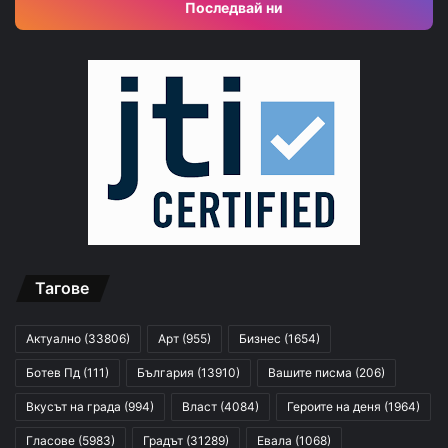
Последвай ни
Тагове
Актуално
(33806)
Арт
(955)
Бизнес
(1654)
Ботев Пд
(111)
България
(13910)
Вашите писма
(206)
Вкусът на града
(994)
Власт
(4084)
Героите на деня
(1964)
Гласове
(5983)
Градът
(31289)
Евала
(1068)