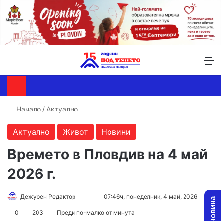
Търсене ...
Switch skin
М
Начало
/
Актуално
Актуално
Живот
Новини
Времето в Пловдив на 4 май
2026 г.
Follow
Send
Дежурен Редактор
07:46ч, понеделник, 4 май, 2026
on
an
0
203
Преди по-малко от минута
X
email