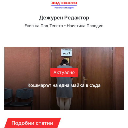
Дежурен Редактор
Екип на Под Тепето - Наистина Пловдив
Website
Facebook
X
YouTube
Instagram
Актуално
Кошмарът на една майка в съда
Подобни статии