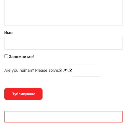
н
т
а
р
Име
:
*
Запомни ме!
Are you human? Please solve: