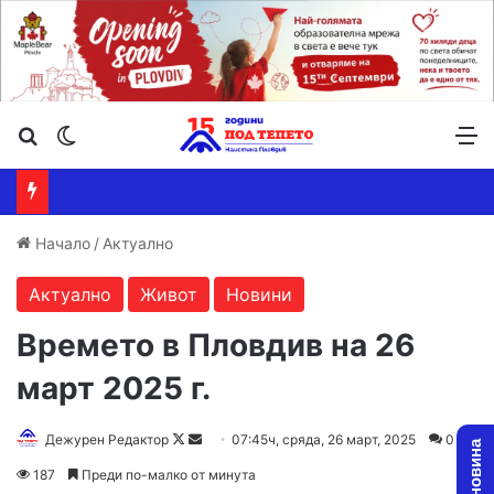
Търсене ...
Switch skin
М
Начало
/
Актуално
Актуално
Живот
Новини
Времето в Пловдив на 26
март 2025 г.
Follow
Send
Дежурен Редактор
07:45ч, сряда, 26 март, 2025
0
on
an
187
Преди по-малко от минута
X
email