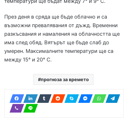
температури ще бъдат между 7° и 9° С.
През деня в сряда ще бъде облачно и са
възможни превалявания от дъжд. Временни
разкъсвания и намаления на облачността ще
има след обяд. Вятърът ще бъде слаб до
умерен. Максималните температури ще са
между 15° и 20° С.
прогноза за времето