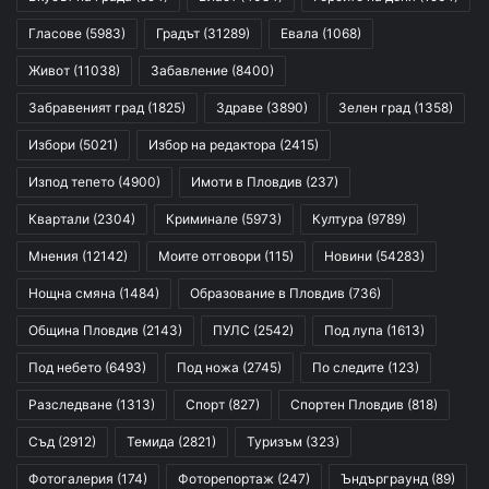
Гласове
(5983)
Градът
(31289)
Евала
(1068)
Живот
(11038)
Забавление
(8400)
Забравеният град
(1825)
Здраве
(3890)
Зелен град
(1358)
Избори
(5021)
Избор на редактора
(2415)
Изпод тепето
(4900)
Имоти в Пловдив
(237)
Квартали
(2304)
Криминале
(5973)
Култура
(9789)
Мнения
(12142)
Моите отговори
(115)
Новини
(54283)
Нощна смяна
(1484)
Образование в Пловдив
(736)
Община Пловдив
(2143)
ПУЛС
(2542)
Под лупа
(1613)
Под небето
(6493)
Под ножа
(2745)
По следите
(123)
Разследване
(1313)
Спорт
(827)
Спортен Пловдив
(818)
Съд
(2912)
Темида
(2821)
Туризъм
(323)
Фотогалерия
(174)
Фоторепортаж
(247)
Ъндърграунд
(89)