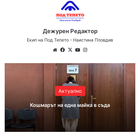
Дежурен Редактор
Екип на Под Тепето - Наистина Пловдив
Website
Facebook
X
YouTube
Instagram
Актуално
Кошмарът на една майка в съда