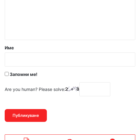
е
н
т
а
р
Име
:
*
Запомни ме!
Are you human? Please solve: