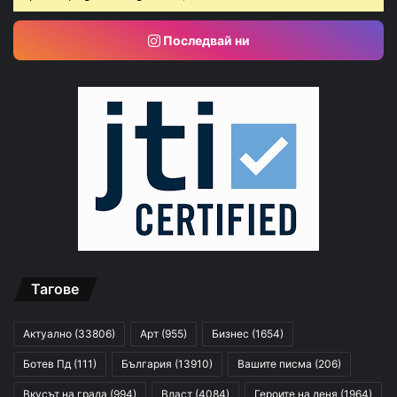
Последвай ни
Тагове
Актуално
(33806)
Арт
(955)
Бизнес
(1654)
Ботев Пд
(111)
България
(13910)
Вашите писма
(206)
Вкусът на града
(994)
Власт
(4084)
Героите на деня
(1964)