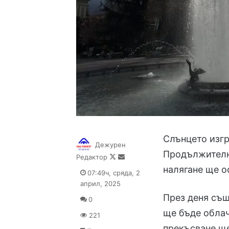
Слънцето изгря
Дежурен
Продължително
Follow
Send
Редактор
on
an
налягане ще о
07:49ч, сряда, 2
X
email
април, 2025
През деня същ
0
ще бъде облач
221
прекъсване ще