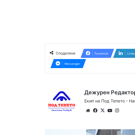
Споделяне
Facebook
Linke
Messenger
Дежурен Редакто
Екип на Под Тепето - Н
Website
Facebook
X
YouTube
Instag