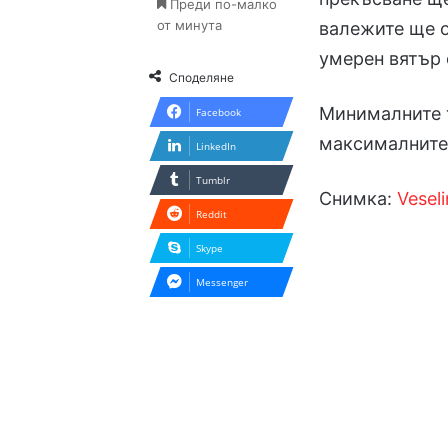
Преди по-малко
от минута
валежите ще о
умерен вятър 
Споделяне
Минималните т
Facebook
максималните 
LinkedIn
Tumblr
Снимка:
Vesel
Reddit
Skype
Messenger