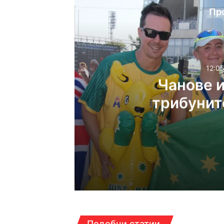
Пр
12:05
Чанове и
трибунит
12:05ч, събота, 8 август
Чанове и вувузели о
11:52ч, събота, 8 август
Подобни статии