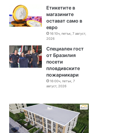
Етикетите в
магазините
остават само в
евро
16:10ч, петък, 7 август,
2026
Специален гост
от Бразилия
посети
пловдивските
пожарникари
16:00ч, петък, 7
август, 2026