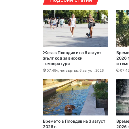
Пожар изпепели 350
08:30ч, събота, 8 авгус
Жега в Пловдив и на 6 август –
Време
17:14ч, петък, 7 август,
жълт код за високи
2026 г
температури
и тем
Кошмарът на една м
07:49ч, четвъртък, 6 август, 2026
07:42
16:38ч, петък, 7 август,
Над 5 кг наркотици 
16:16ч, петък, 7 август,
Времето в Пловдив на 3 август
Време
2026 г.
2026 г
Какво да правим в П