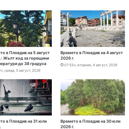
0 декара край Първомай
т, 2026
График за миенето на пловдивските улици от 10 до 14 август
то в Пловдив на 5 август
Времето в Пловдив на 4 август
 2026
.: Жълт код за горещини
2026 г.
ператури до 38 градуса
айка в съда
07:53ч, вторник, 4 август, 2026
ч, сряда, 5 август, 2026
 2026
иззети в Пловдивско за месец
 2026
то в Пловдив на 31 юли
Времето в Пловдив на 30 юли
.
2026 г.
ловдив (07.08– 13.08)