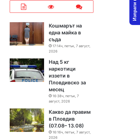
Изпрати новина
Кошмарът на
една майка в
съда
17:14ч, петък, 7 август,
2026
Над 5 кг
наркотици
иззети в
Пловдивско за
месец
16:38ч, петък, 7
август, 2026
Какво да правим
в Пловдив
(07.08– 13.08)
16:16ч, петък, 7 август,
2026