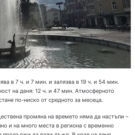
ва в 7 ч. и 7 мин. и залязва в 19 ч. и 54 мин.
ст на деня: 12 ч. и 47 мин. Атмосферното
стане по-ниско от средното за месеца.
ествена промяна на времето няма да настъпи –
но и на много места в региона с временно
 продължи да вали дъжд. В края на деня