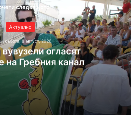
очети следващото
Актуално
ч, събота, 8 август, 2026
 вувузели огласят
е на Гребния канал
, 2026
гласят трибуните на Гребния канал
, 2026