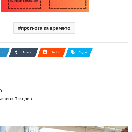
прогноза за времето
dIn
Tumblr
Reddit
Skype
р
аистина Пловдив
ram