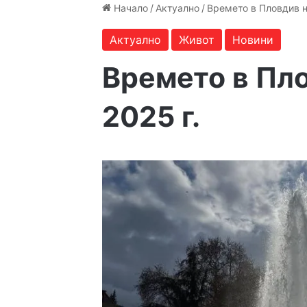
Начало
/
Актуално
/
Времето в Пловдив н
Актуално
Живот
Новини
Времето в Пло
2025 г.