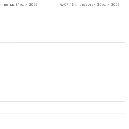
ч, петък, 31 юли, 2026
07:45ч, четвъртък, 30 юли, 2026
 2026
ите остават само в евро
 2026
Специален гост от Бразилия посети пловдивските пожарникари
 2026
„Взели са му 30-те евро, да си хапнат дюнери“. Смразяващи детайли от екзекуцията на Младежкия хълм
 2026
Нови детйали за убийството в Пловдив: Нечовешка жестокост