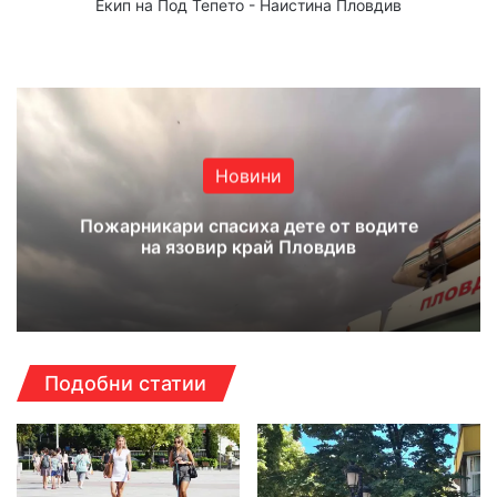
Екип на Под Тепето - Наистина Пловдив
Website
Facebook
X
YouTube
Instagram
Новини
Пожарникари спасиха дете от водите
на язовир край Пловдив
Подобни статии