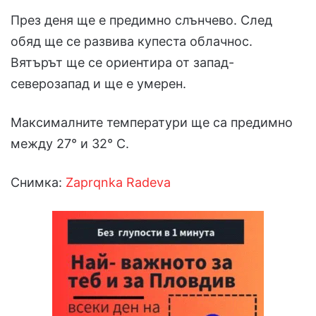
През деня ще е предимно слънчево. След
обяд ще се развива купеста облачнос.
Вятърът ще се ориентира от запад-
северозапад и ще е умерен.
Максималните температури ще са предимно
между 27° и 32° С.
Снимка:
Zaprqnka Radeva