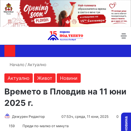
Търсене ...
Switch skin
М
Начало
/
Актуално
Актуално
Живот
Новини
Времето в Пловдив на 11 юни
2025 г.
Follow
Send
Дежурен Редактор
07:53ч, сряда, 11 юни, 2025
0
on
an
159
Преди по-малко от минута
X
email