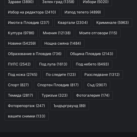
Здраве
(3890)
Зелен град
(1358)
Избори
(5020)
Избор на редактора
(2410)
Изпод тепето
(4899)
Имоти в Пловдив
(237)
Квартали
(2304)
Криминале
(5963)
Култура
(9786)
Мнения
(12138)
Моите отговори
(115)
Новини
(54259)
Нощна смяна
(1484)
Образование в Пловдив
(736)
Община Пловдив
(2143)
ПУЛС
(2542)
Под лупа
(1613)
Под небето
(6493)
Под ножа
(2745)
По следите
(123)
Разследване
(1312)
Спорт
(827)
Спортен Пловдив
(817)
Съд
(2907)
Темида
(2817)
Туризъм
(323)
Фотогалерия
(174)
Фоторепортаж
(247)
Ъндърграунд
(89)
вашите снимки
(133)