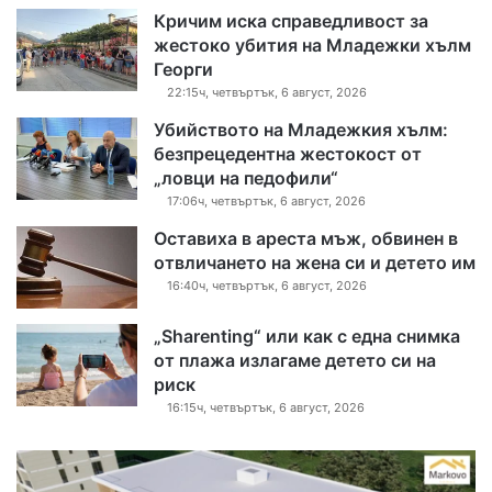
Кричим иска справедливост за
жестоко убития на Младежки хълм
Георги
22:15ч, четвъртък, 6 август, 2026
Убийството на Младежкия хълм:
безпрецедентна жестокост от
„ловци на педофили“
17:06ч, четвъртък, 6 август, 2026
Оставиха в ареста мъж, обвинен в
отвличането на жена си и детето им
16:40ч, четвъртък, 6 август, 2026
„Sharenting“ или как с една снимка
от плажа излагаме детето си на
риск
16:15ч, четвъртък, 6 август, 2026