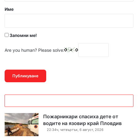
р
Име
:
*
Запомни ме!
Are you human? Please solve:
Пожарникари спасиха дете от
водите на язовир край Пловдив
22:34ч, четвъртък, 6 август, 2026