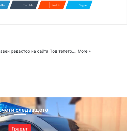
edIn
Tumblr
Reddit
Skype
главен редактор на сайта Под тепето.…
More »
ram
очети следващото
Градът