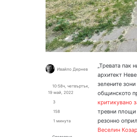
„Тревата пак 
Ивайло Дернев
архитект Неве
Follow
Send
on
an
зелените зони
10:58ч, четвъртък,
X
email
19 май, 2022
общинското пр
критикувано 
3
тревни площи 
158
резонно оприл
1 минута
Веселин Коза
Споделяне