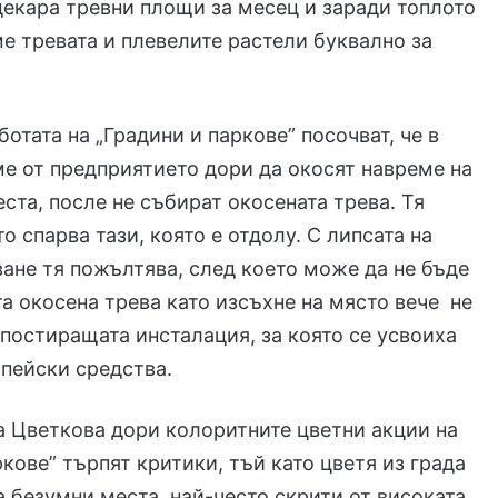
декара тревни площи за месец и заради топлото
е тревата и плевелите растели буквално за
ботата на „Градини и паркове” посочват, че в
е от предприятието дори да окосят навреме на
ста, после не събират окосената трева. Тя
о спарва тази, която е отдолу. С липсата на
ане тя пожълтява, след което може да не бъде
а окосена трева като изсъхне на място вече не
мпостиращата инсталация, за която се усвоиха
пейски средства.
 Цветкова дори колоритните цветни акции на
ркове” търпят критики, тъй като цветя из града
а безумни места, най-често скрити от високата