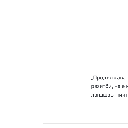
„Продължават и
резитби, не е
ландшафтният 