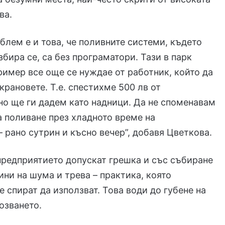
ва.
блем е и това, че поливните системи, където
збира се, са без програматори. Тази в парк
имер все още се нуждае от работник, който да
крановете. Т.е. спестихме 500 лв от
но ще ги дадем като надници. Да не споменавам
а поливане през хладното време на
 рано сутрин и късно вечер”, добавя Цветкова.
предприятието допускат грешка и със събиране
ини на шума и трева – практика, която
е спират да използват. Това води до губене на
озването.