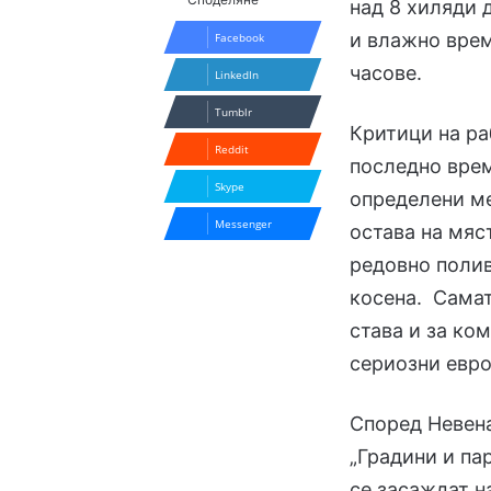
над 8 хиляди 
и влажно врем
Facebook
часове.
LinkedIn
Tumblr
Критици на ра
Reddit
последно врем
Skype
определени ме
Messenger
остава на мяст
редовно полив
косена. Самат
става и за ко
сериозни евро
Според Невена
„Градини и па
се засаждат н