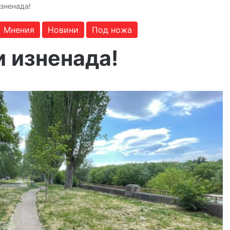
изненада!
Мнения
Новини
Под ножа
и изненада!