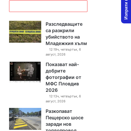
Изпрати новина
Разследващите
са разкрили
убийството на
Младежкия хълм
12:19ч, четвъртък, 6
август, 2026
Показват най-
добрите
фотографии от
МФС Пловдив
2026
12:13ч, четвъртък, 6
август, 2026
Разкопават
Пещерско шосе
заради нов
топлопровод