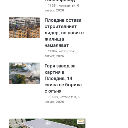
11:38ч, четвъртък, 6
август, 2026
Пловдив остава
строителният
лидер, но новите
жилища
намаляват
11:10ч, четвъртък, 6
август, 2026
Горя завод за
хартия в
Пловдив, 14
екипа се бориха
с огъня
10:05ч, четвъртък, 6
август, 2026