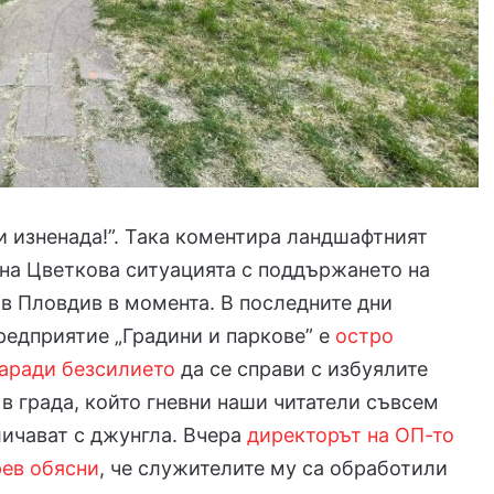
ни изненада!”. Така коментира ландшафтният
на Цветкова ситуацията с поддържането на
 в Пловдив в момента. В последните дни
едприятие „Градини и паркове” е
остро
заради безсилието
да се справи с избуялите
в града, който гневни наши читатели съвсем
ичават с джунгла. Вчера
директорът на ОП-то
рев обясни
, че служителите му са обработили