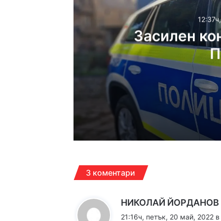
12:37ч
Засилен ко
П
12:37ч, четвъртък, 6 авг
Засилен контрол на
12:19ч, четвъртък, 6 авг
3 коментари
НИКОЛАЙ ЙОРДАНОВ
21:16ч, петък, 20 май, 2022 в
12:13ч, четвъртък, 6 авг