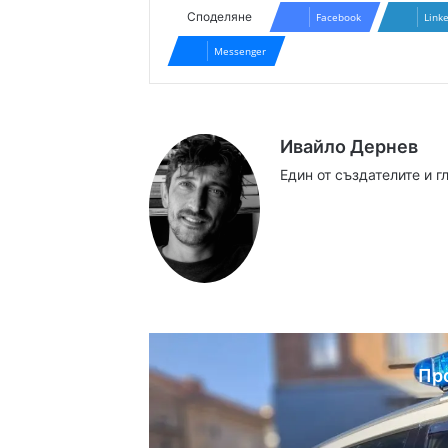
Споделяне
Facebook
Link
Messenger
Ивайло Дернев
Един от създателите и 
Website
Facebook
X
YouTube
Instag
Пр