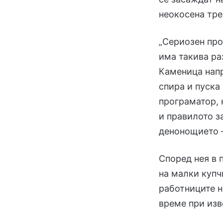
неокосена тре
„Сериозен про
има такива ра
Каменица напр
спира и пуска 
програматор, 
и правилото з
денонощието –
Според нея в 
на малки купч
работниците н
време при изв