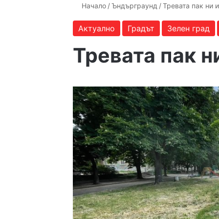
Начало
/
Ъндърграунд
/
Тревата пак ни 
Актуално
Градът
Зелен град
Тревата пак н