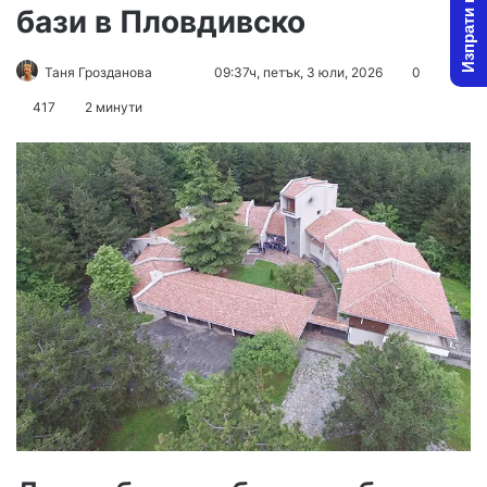
Изпрати новина
бази в Пловдивско
Follow
Send
Таня Грозданова
09:37ч, петък, 3 юли, 2026
0
on
an
417
2 минути
X
email