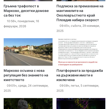
Гръмна трафопост в
Подписка за премахване на
Марково, десетки домове
мантинелите на
са без ток
Околовръстното край
Пловдив набира скорост
10:56ч, понеделник, 16
09:45ч, събота, 29 ноември,
февруари, 2026
2025
Марково осъмна с нова
Платформата за продажба
регулация без знанието на
на държавни имоти е
кметството
изключена
09:05ч, сряда, 24 септември,
09:08ч, петък, 5 септември,
2025
2025