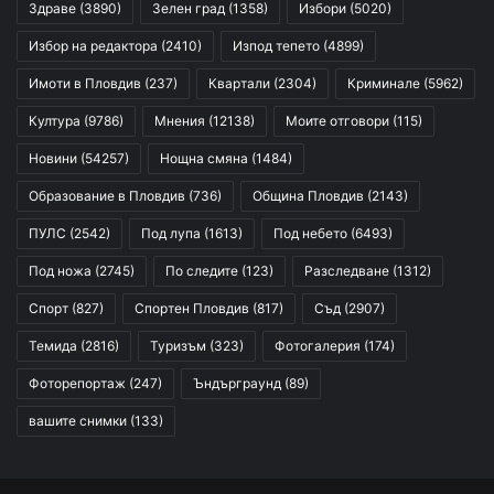
Здраве
(3890)
Зелен град
(1358)
Избори
(5020)
Избор на редактора
(2410)
Изпод тепето
(4899)
Имоти в Пловдив
(237)
Квартали
(2304)
Криминале
(5962)
Култура
(9786)
Мнения
(12138)
Моите отговори
(115)
Новини
(54257)
Нощна смяна
(1484)
Образование в Пловдив
(736)
Община Пловдив
(2143)
ПУЛС
(2542)
Под лупа
(1613)
Под небето
(6493)
Под ножа
(2745)
По следите
(123)
Разследване
(1312)
Спорт
(827)
Спортен Пловдив
(817)
Съд
(2907)
Темида
(2816)
Туризъм
(323)
Фотогалерия
(174)
Фоторепортаж
(247)
Ъндърграунд
(89)
вашите снимки
(133)