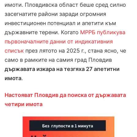
имоти. Пловдивска област беше сред силно
засегнатите райони заради огромния
инвестиционен потенциал и апетити към
държавните терени. Когато
МРРБ публикува
първоначалните данни от индикативния
списък
през лятото на 2025 г., стана ясно, че
само в рамките на самия град Пловдив
държавата изкара на тезгяха 27 апетитни
имота
.
Настояват Пловдив да поиска от държавата
четири имота