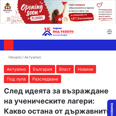
Търсене ...
Switch skin
М
Начало
/
Актуално
Актуално
България
Власт
Новини
Под лупа
Разследване
След идеята за възраждане
на ученическите лагери:
Какво остана от държавните