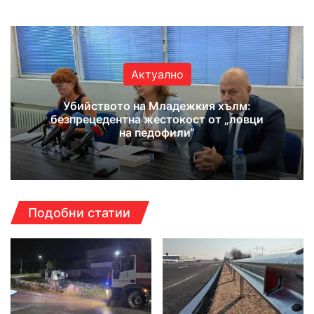
Актуално
Убийството на Младежкия хълм:
безпрецедентна жестокост от „ловци
на педофили“
Подобни статии