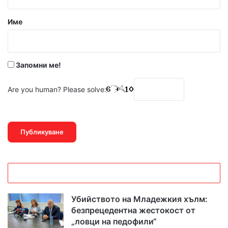
а
р
Име
:
*
Запомни ме!
Are you human? Please solve:
Убийството на Младежкия хълм:
безпрецедентна жестокост от
„ловци на педофили“