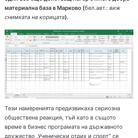
материална база в Марково (
бел.авт.:
виж
снимката на корицата
).
Тези намеренията предизвикаха сериозна
обществена реакция, тъй като в същото
време в бизнес програмата на държавното
дружество „Ученически отдих и спорт“ се