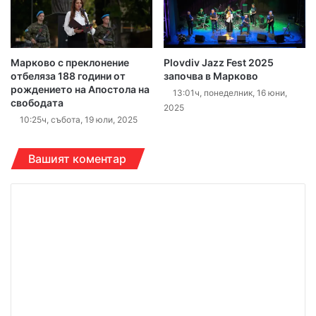
Марково с преклонение
Plovdiv Jazz Fest 2025
отбеляза 188 години от
започва в Марково
рождението на Апостола на
13:01ч, понеделник, 16 юни,
свободата
2025
10:25ч, събота, 19 юли, 2025
Вашият коментар
К
о
м
е
н
т