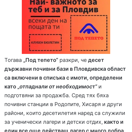
Тогава
„Под тепето“
разкри, че
десет
държавни почивни бази в Пловдивска област
са включени в списъка с имоти, определени
като „
отпаднали от необходимос
т“
и
подготвяни за продажба. Сред тях бяха
почивни станции в Родопите, Хисаря и други
райони, които десетилетия наред са служили
за ученически лагери и детски отдих,
както и
един все още действащ лагер с много добра