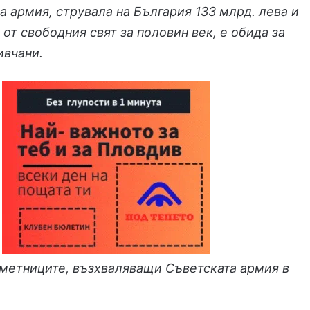
а армия, струвала на България 133 млрд. лева и
 от свободния свят за половин век, е обида за
ивчани.
аметниците, възхваляващи Съветската армия в