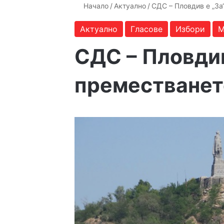
Начало
/
Актуално
/
СДС – Пловдив е „За
Актуално
Гласове
Избори
М
СДС – Пловдив
преместванет