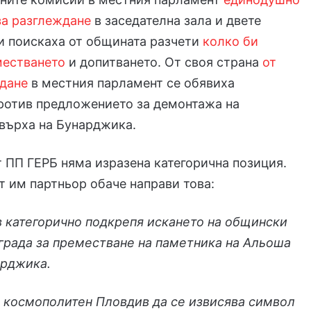
за разглеждане
в заседателна зала и двете
и поискаха от общината разчети
колко би
местването
и допитването. От своя страна
от
ждане
в местния парламент се обявиха
ротив предложението за демонтажа на
върха на Бунарджика.
 ПП ГЕРБ няма изразена категорична позиция.
 им партньор обаче направи това:
категорично подкрепя искането на общински
града за преместване на паметника на Альоша
арджика.
и космополитен Пловдив да се извисява символ