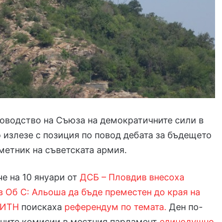
оводство на Съюза на демократичните сили в
излезе с позиция по повод дебата за бъдещето
метник на съветската армия.
е на 10 януари от
ДСБ – Пловдив внесоха
 Об С: Альоша да бъде преместен до края на
ИТН
поискаха
референдум по темата.
Ден по-
нните комисии в местния парламент
единодушно