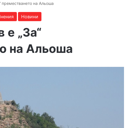
“ преместването на Альоша
нения
Новини
 е „За“
о на Альоша