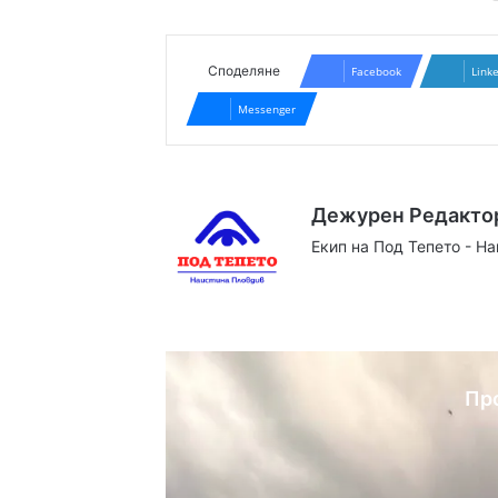
Споделяне
Facebook
Link
Messenger
Дежурен Редакто
Екип на Под Тепето - Н
Website
Facebook
X
YouTube
Instag
Пр