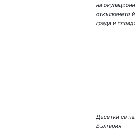
на окупационн
откъсването й
града и пловд
Десетки са п
България.