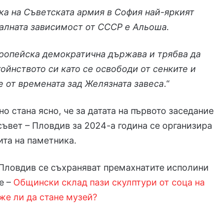
а на Съветската армия в София най-яркият
алната зависимост от СССР е Альоша.
вропейска демократична държава и трябва да
ойнството си като се освободи от сенките и
 от времената зад Желязната завеса
.“
 стана ясно, че за датата на първото заседание
ъвет – Пловдив за 2024-а година се организира
ита на паметника.
Пловдив се съхраняват премахнатите исполини
е –
Общински склад пази скулптури от соца на
же ли да стане музей?