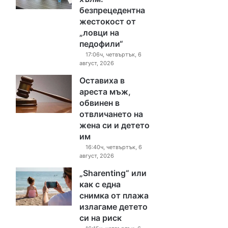
безпрецедентна
жестокост от
„ловци на
педофили“
17:06ч, четвъртък, 6
август, 2026
Оставиха в
ареста мъж,
обвинен в
отвличането на
жена си и детето
им
16:40ч, четвъртък, 6
август, 2026
„Sharenting“ или
как с една
снимка от плажа
излагаме детето
си на риск