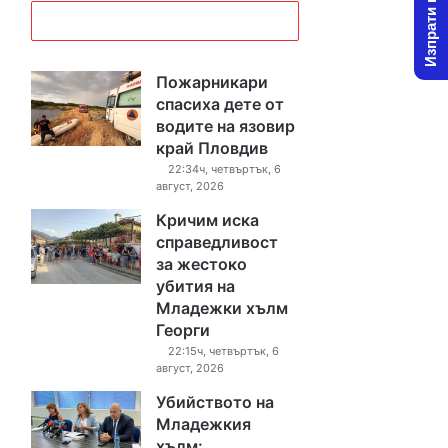
Изпрати новина
Пожарникари
спасиха дете от
водите на язовир
край Пловдив
22:34ч, четвъртък, 6
август, 2026
Кричим иска
справедливост
за жестоко
убития на
Младежки хълм
Георги
22:15ч, четвъртък, 6
август, 2026
Убийството на
Младежкия
хълм: