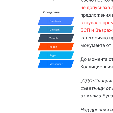
не допуснаха 
Споделяне
предложения 
Facebook
струвало пре
БСП и Възра
LinkedIn
категорично п
Tumblr
монумента от 
Reddit
Skype
До момента от
Messenger
Коалиционният
„
СДС-Пловдив 
съветници от 
от хълма Бун
Над древния 