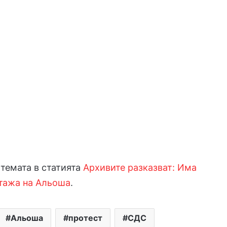
темата в статията
Архивите разказват: Има
нтажа на Альоша
.
Альоша
протест
СДС