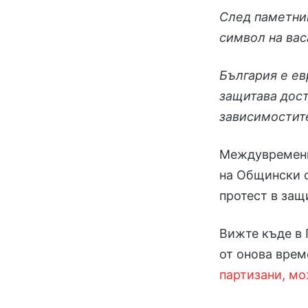
След паметник
символ на вас
България е е
защитава дост
зависимостите
Междувременно
на Общински с
протест в защ
Вижте къде в 
от онова врем
партизани, мо