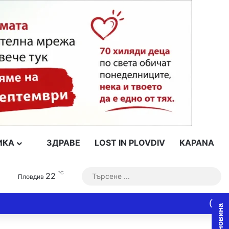
ИКА
ЗДРАВЕ
LOST IN PLOVDIV
KAPANA
℃
Switch skin
22
Тър
Пловдив
...
Facebook
YouTube
Instagram
RSS
T