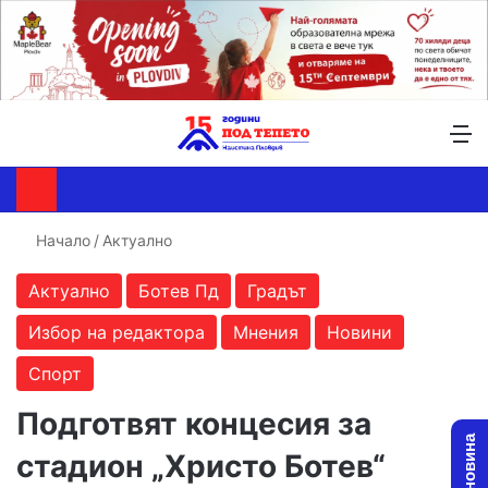
Търсене ...
Switch skin
М
Начало
/
Актуално
Актуално
Ботев Пд
Градът
Избор на редактора
Мнения
Новини
Спорт
Подготвят концесия за
стадион „Христо Ботев“