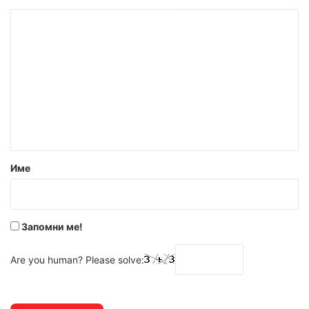
К
о
м
е
н
т
а
р
Име
:
*
Запомни ме!
Are you human? Please solve: