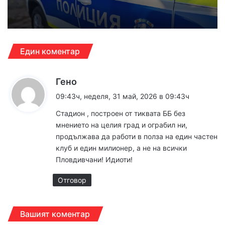
Един коментар
к
Гено
а
09:43ч, неделя, 31 май, 2026 в 09:43ч
з
Стадион , построен от тиквата ББ без
а
мнението на целия град и ограбил ни,
:
продължава да работи в полза на един частен
клуб и един милионер, а не на всички
Пловдивчани! Идиоти!
Отговор
Вашият коментар