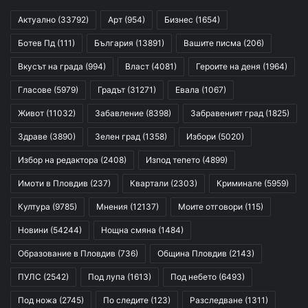
Актуално
(33792)
Арт
(954)
Бизнес
(1654)
Ботев Пд
(111)
България
(13891)
Вашите писма
(206)
Вкусът на града
(994)
Власт
(4081)
Героите на деня
(1964)
Гласове
(5979)
Градът
(31271)
Евала
(1067)
Живот
(11032)
Забавление
(8398)
Забравеният град
(1825)
Здраве
(3890)
Зелен град
(1358)
Избори
(5020)
Избор на редактора
(2408)
Изпод тепето
(4899)
Имоти в Пловдив
(237)
Квартали
(2303)
Криминале
(5959)
Култура
(9785)
Мнения
(12137)
Моите отговори
(115)
Новини
(54244)
Нощна смяна
(1484)
Образование в Пловдив
(736)
Община Пловдив
(2143)
ПУЛС
(2542)
Под лупа
(1613)
Под небето
(6493)
Под ножа
(2745)
По следите
(123)
Разследване
(1311)