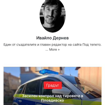
Ивайло Дернев
Един от създателите и главен редактор на сайта Под тепето.
…
More »
Website
Facebook
X
YouTube
Instagram
Градът
Засилен контрол над тировете в
Пловдивско