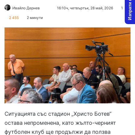
Изпрати новина
Follow
Send
Ивайло Дернев
16:10ч, четвъртък, 28 май, 2026
1
on
an
2 455
2 минути
X
email
Ситуацията със стадион „Христо Ботев“
остава непроменена, като жълто-черният
футболен клуб ще продължи да ползва