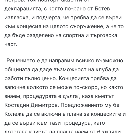
декларацията, с която по-рано от Ботев
излязоха, и подчерта, че трябва да се върви
към концесия на цялото съоръжение, а не то
да бъде разделено на спортна и търговска
част.
„Решението е да направим всичко възможно
общината да даде възможност на клуба да
работи пълноценно. Концесията трябва да
започне колкото се може по-скоро, но както
знаем, процедурата е дълга“, каза кметът
Костадин Димитров. Предложението му бе
Колежа да се включи в плана за концесиите и
да се върви към тази процедура, като
дотогава клубът да плаща наем от 6 хиляди