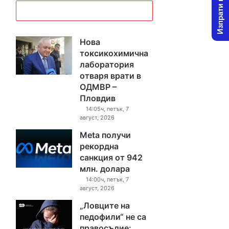
Изпрати новина
Нова
токсикохимична
лаборатория
отваря врати в
ОДМВР –
Пловдив
14:05ч, петък, 7
август, 2026
Meta получи
рекордна
санкция от 942
млн. долара
14:00ч, петък, 7
август, 2026
„Ловците на
педофили“ не са
правосъдие: