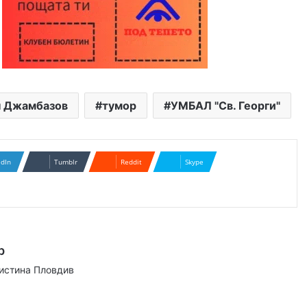
н Джамбазов
тумор
УМБАЛ "Св. Георги"
edIn
Tumblr
Reddit
Skype
р
аистина Пловдив
ram