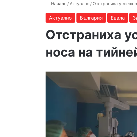
Начало
/
Актуално
/
Отстраниха успешно
Актуално
България
Евала
З
Отстраниха у
носа на тийн