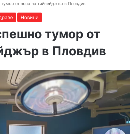
 тумор от носа на тийнейджър в Пловдив
драве
Новини
спешно тумор от
ейджър в Пловдив