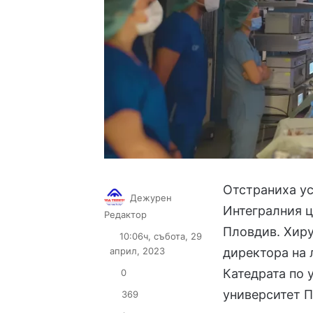
Отстраниха ус
Дежурен
Интегралния 
Follow
Send
Редактор
on
an
Пловдив. Хиру
10:06ч, събота, 29
X
email
април, 2023
директора на 
Катедрата по
0
университет П
369