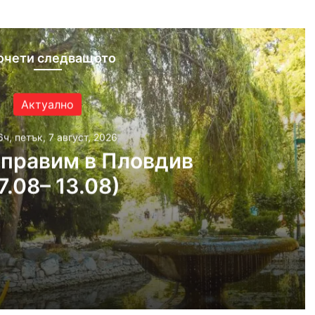
очети следващото
Актуално
6ч, петък, 7 август, 2026
 правим в Пловдив
7.08– 13.08)
 2026
ловдив (07.08– 13.08)