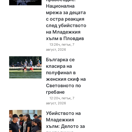
Национална
мрежа за децата
с остра реакция
след убийството
на Младежкия
хълм в Пловдив
13:26ч, петък, 7
август, 2026
Българка се
класира на
полуфинал в
женския скиф на
Световното по
гребане
12:20ч, петък, 7
август, 2026
Убийството на
Младежкия
хълм: Делото за