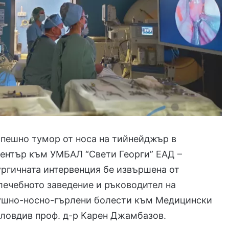
пешно тумор от носа на тийнейджър в
център към УМБАЛ “Свети Георги” ЕАД –
ргичната интервенция бе извършена от
лечебното заведение и ръководител на
 ушно-носно-гърлени болести към Медицински
ловдив проф. д-р Карен Джамбазов.