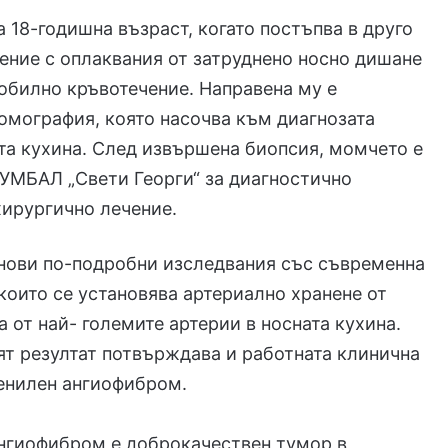
а 18-годишна възраст, когато постъпва в друго
ение с оплаквания от затруднено носно дишане
обилно кръвотечение. Направена му е
мография, която насочва към диагнозата
та кухина. След извършена биопсия, момчето е
УМБАЛ „Свети Георги“ за диагностично
хирургично лечение.
 нови по-подробни изследвания със съвременна
 които се установява артериално хранене от
а от най- големите артерии в носната кухина.
т резултат потвърждава и работната клинична
енилен ангиофибром.
нгиофибром е доброкачествен тумор в