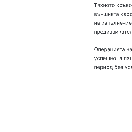
Тяхното кръво
външната каро
на изпълнение
предизвикател
Операцията на
успешно, а па
период без ус