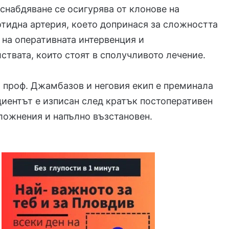
снабдяване се осигурява от клонове на
тидна артерия, което допринася за сложността
 на оперативната интервенция и
ствата, които стоят в сполучливото лечение.
 проф. Джамбазов и неговия екип е преминала
циентът е изписан след кратък постоперативен
ложнения и напълно възстановен.