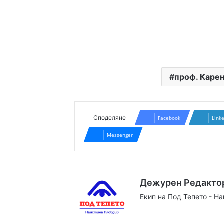
проф. Каре
Споделяне
Facebook
Link
Messenger
Дежурен Редакто
Екип на Под Тепето - Н
Website
Facebook
X
YouTube
Instag