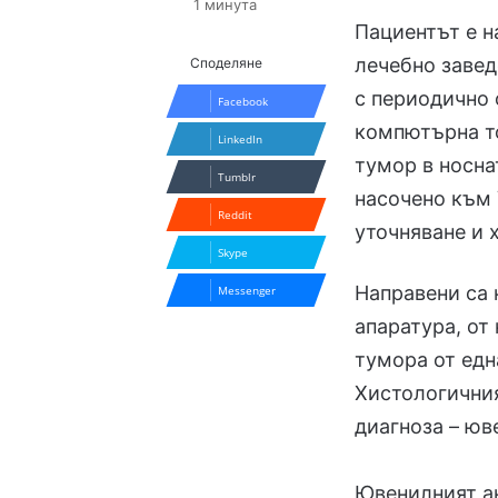
1 минута
Пациентът е н
лечебно завед
Споделяне
с периодично 
Facebook
компютърна то
LinkedIn
тумор в носна
Tumblr
насочено към 
Reddit
уточняване и 
Skype
Направени са
Messenger
апаратура, от
тумора от едн
Хистологичния
диагноза – юв
Ювенилният а