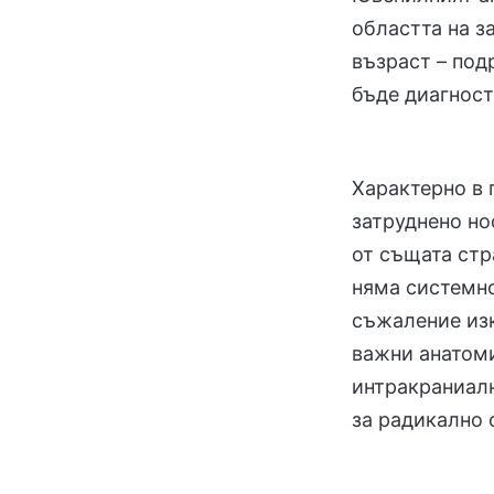
областта на з
възраст – под
бъде диагност
Характерно в 
затруднено но
от същата стр
няма системно
съжаление изк
важни анатоми
интракраниалн
за радикално 