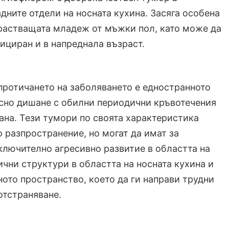
адните отдели на носната кухина. Засяга особена
растващата младеж от мъжки пол, като може да
ициран и в напреднала възраст.
протичането на заболяването е едностранното
сно дишане с обилни периодични кръвотечения
ана. Тези тумори по своята характеристика
 разпространение, но могат да имат за
лючително агресивно развитие в областта на
чни структури в областта на носната кухина и
ото пространство, което да ги направи трудни
отстраняване.