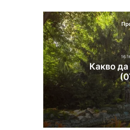
Пр
16:1
Какво да
(0
16:16ч, петък, 7 август,
Какво да правим в П