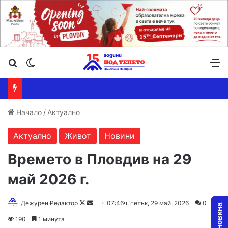
Търсене ...
Switch skin
М
Начало
/
Актуално
Актуално
Живот
Новини
Времето в Пловдив на 29
май 2026 г.
Follow
Send
Дежурен Редактор
07:46ч, петък, 29 май, 2026
0
on
an
190
1 минута
X
email