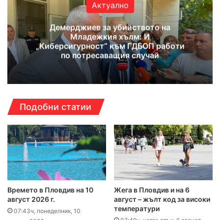
Актуално
Демерджиев за убийството на
Младежкия хълм: И
„Киберсигурност“ към ГДБОП работи
по потресаващия случай
Подобни статии
Времето в Пловдив на 10
Жега в Пловдив и на 6
август 2026 г.
август – жълт код за високи
температури
07:43ч, понеделник, 10