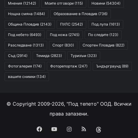
Мнения
(12142)
Моите отговори
(115)
Новини
(54304)
Нощна смяна
(1484)
Образование в Пловдив
(736)
Община Пловдив
(2143)
ПУЛС
(2542)
Под лупа
(1613)
Под небето
(6493)
Под ножа
(2745)
По следите
(123)
Разследване
(1313)
Спорт
(830)
Спортен Пловдив
(822)
Съд
(2914)
Темида
(2823)
Туризъм
(323)
Фотогалерия
(174)
Фоторепортаж
(247)
Ъндърграунд
(89)
вашите снимки
(134)
© Copyright 2009-2026, "Под тепето" ООД. Всички
права запазени.
Facebook
YouTube
Instagram
RSS
Threads