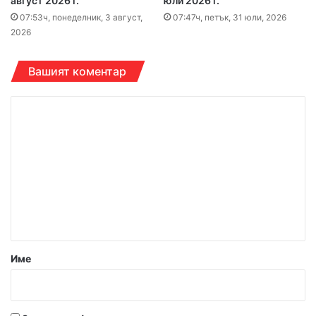
август 2026 г.
юли 2026 г.
07:53ч, понеделник, 3 август,
07:47ч, петък, 31 юли, 2026
2026
Вашият коментар
К
о
м
е
н
т
а
р
Име
:
*