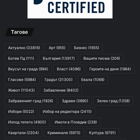
Тагове
Актуално
(33816)
Арт
(955)
Бизнес
(1655)
Ботев Пд
(111)
България
(13917)
Вашите писма
(206)
Вкусът на града
(994)
Власт
(4086)
Героите на деня
(1964)
Гласове
(5984)
Градът
(31300)
Евала
(1068)
Живот
(11043)
Забавление
(8402)
Забравеният град
(1826)
Здраве
(3890)
Зелен град
(1358)
Избори
(5022)
Избор на редактора
(2415)
Изпод тепето
(4900)
Имоти в Пловдив
(238)
Квартали
(2304)
Криминале
(5975)
Култура
(9791)