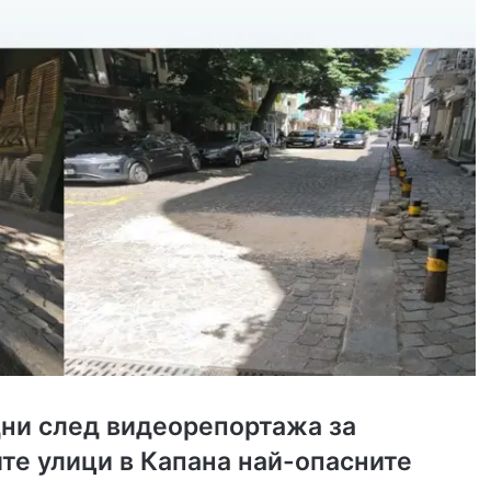
дни след видеорепортажа за
те улици в Капана най-опасните