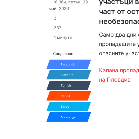
участъци в
16:36ч, петък, 29
X
email
май, 2026
част от ос
2
необезопа
337
Само два дни 
1 минута
пропадащите у
опасните учас
Споделяне
Facebook
Капана пропад
LinkedIn
на Пловдив
Tumblr
Reddit
Skype
Messenger