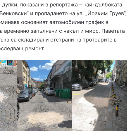
 дупки, показани в репортажа – най-дълбоката
 Бенковски“ и пропадането на ул. „Йоаким Груев“,
еминава основният автомобилен трафик в
са временно запълнени с чакъл и миос. Паветата
тъка са складирани отстрани на тротоарите в
оследващ ремонт.