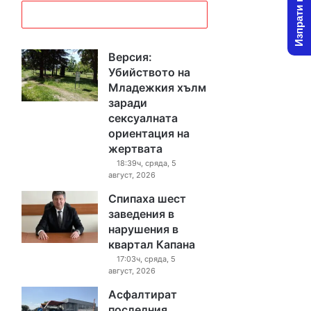
Изпрати новина
Версия:
Убийството на
Младежкия хълм
заради
сексуалната
ориентация на
жертвата
18:39ч, сряда, 5
август, 2026
Спипаха шест
заведения в
нарушения в
квартал Капана
17:03ч, сряда, 5
август, 2026
Асфалтират
последния