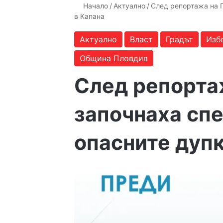
Начало
/
Актуално
/
След репортажа на П
в Капана
Актуално
Власт
Градът
Изб
Община Пловдив
След репортаж
започнаха спе
опасните дупк