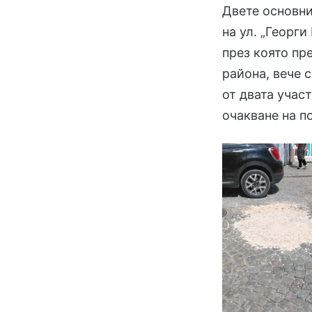
Двете основни
на ул. „Георги
през която пр
района, вече 
от двата учас
очакване на п