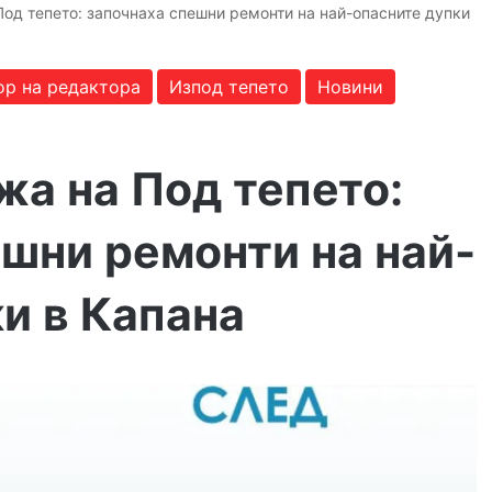
од тепето: започнаха спешни ремонти на най-опасните дупки
ор на редактора
Изпод тепето
Новини
а на Под тепето:
шни ремонти на най-
и в Капана