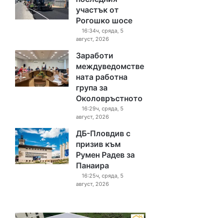
участък от
Рогошко шосе
16:34ч, сряда, 5
август, 2026
Заработи
междуведомстве
ната работна
група за
Околовръстното
16:29ч, сряда, 5
август, 2026
ДБ-Пловдив с
призив към
Румен Радев за
Панаира
16:25ч, сряда, 5
август, 2026