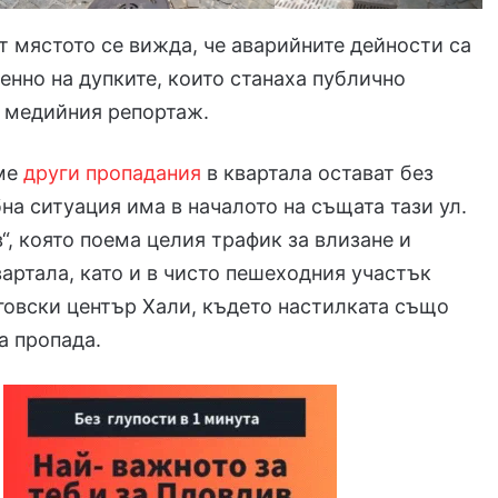
т мястото се вижда, че аварийните дейности са
нно на дупките, които станаха публично
д медийния репортаж.
ме
други пропадания
в квартала остават без
на ситуация има в началото на същата тази ул.
“, която поема целия трафик за влизане и
вартала, като и в чисто пешеходния участък
говски център Хали, където настилката също
а пропада.