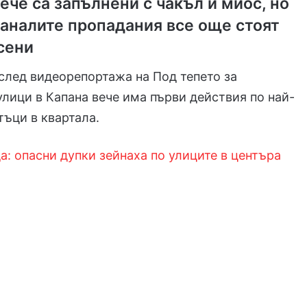
ече са запълнени с чакъл и миос, но
таналите пропадания все още стоят
сени
след видеорепортажа на Под тепето за
лици в Капана вече има първи действия по най-
тъци в квартала.
а: опасни дупки зейнаха по улиците в центъра