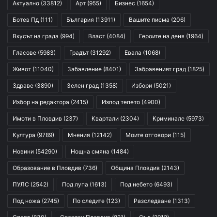
Актуално
(33812)
Арт
(955)
Бизнес
(1654)
Ботев Пд
(111)
България
(13911)
Вашите писма
(206)
Вкусът на града
(994)
Власт
(4084)
Героите на деня
(1964)
Гласове
(5983)
Градът
(31292)
Евала
(1068)
Живот
(11040)
Забавление
(8401)
Забравеният град
(1825)
Здраве
(3890)
Зелен град
(1358)
Избори
(5021)
Избор на редактора
(2415)
Изпод тепето
(4900)
Имоти в Пловдив
(237)
Квартали
(2304)
Криминале
(5973)
Култура
(9789)
Мнения
(12142)
Моите отговори
(115)
Новини
(54290)
Нощна смяна
(1484)
Образование в Пловдив
(736)
Община Пловдив
(2143)
ПУЛС
(2542)
Под лупа
(1613)
Под небето
(6493)
Под ножа
(2745)
По следите
(123)
Разследване
(1313)