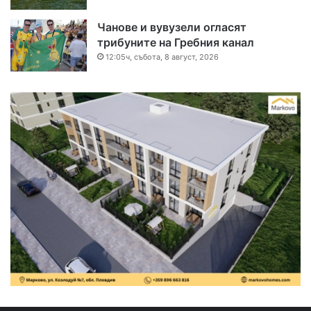
Чанове и вувузели огласят
трибуните на Гребния канал
12:05ч, събота, 8 август, 2026