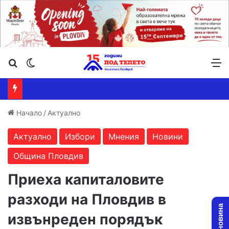
Търсене ...
Switch skin
М
Начало
/
Актуално
Актуално
Избори
Мнения
Новини
Община Пловдив
Приеха капиталовите
разходи на Пловдив в
извънреден порядък