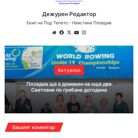
Дежурен Редактор
Екип на Под Тепето - Наистина Пловдив
Website
Facebook
X
YouTube
Instagram
Актуално
Пловдив ще е домакин на още две
Световни по гребане догодина
Вашият коментар