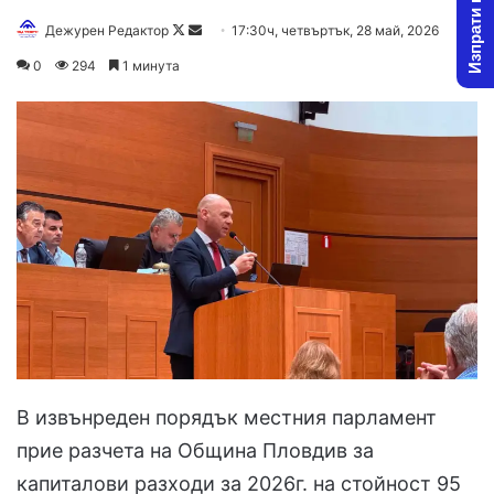
Изпрати новина
Follow
Send
Дежурен Редактор
17:30ч, четвъртък, 28 май, 2026
on
an
0
294
1 минута
X
email
В извънреден порядък местния парламент
прие разчета на Община Пловдив за
капиталови разходи за 2026г. на стойност 95