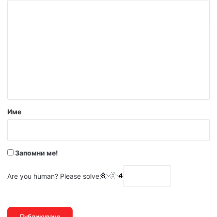
К
о
м
е
н
т
а
р
Име
:
*
Запомни ме!
Are you human? Please solve: