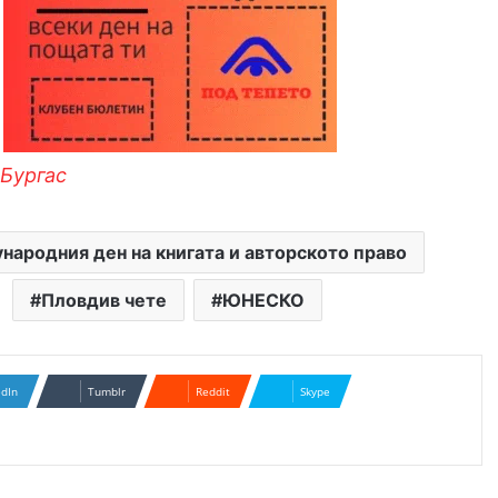
Бургас
ародния ден на книгата и авторското право
Пловдив чете
ЮНЕСКО
edIn
Tumblr
Reddit
Skype