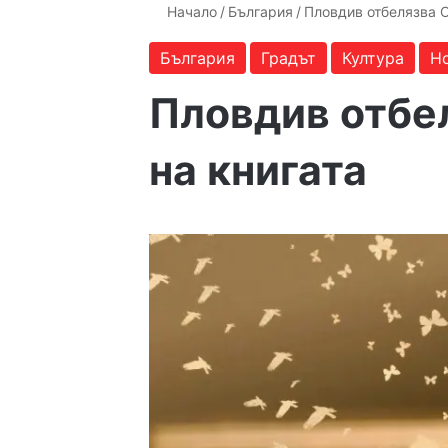
Начало
/
България
/
Пловдив отбелязва С
България
Градът
Култура
Н
Пловдив отбе
на книгата