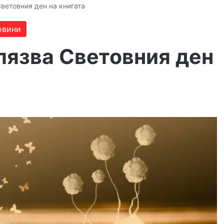
ветовния ден на книгата
овини
лязва Световния ден