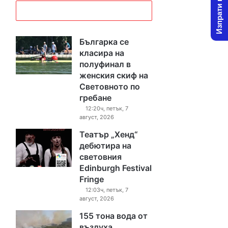
Изпрати новина
Българка се
класира на
полуфинал в
женския скиф на
Световното по
гребане
12:20ч, петък, 7
август, 2026
Театър „Хенд“
дебютира на
световния
Edinburgh Festival
Fringe
12:03ч, петък, 7
август, 2026
155 тона вода от
въздуха