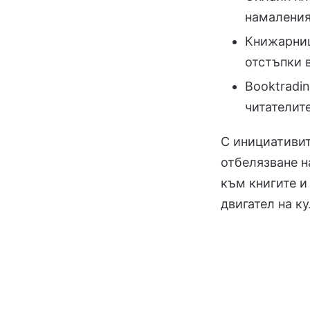
намаления
Книжарниц
отстъпки в
Booktradi
читателите
С инициативи
отбелязване н
към книгите и
двигател на к