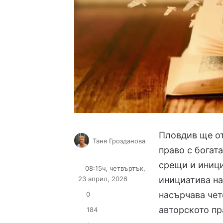
Пловдив ще от
Таня Грозданова
право с богат
Follow
Send
on
an
срещи и иници
08:15ч, четвъртък,
X
email
23 април, 2026
инициатива на
насърчава чет
0
авторското пр
184