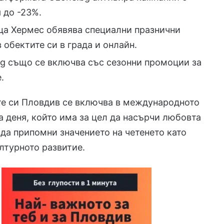
 до -23%.
а Хермес обявява специални празнични
 обектите си в града и онлайн.
ng също се включва със сезонни промоции за
.
те си Пловдив се включва в международното
а деня, който има за цел да насърчи любовта
 да припомни значението на четенето като
ултурното развитие.