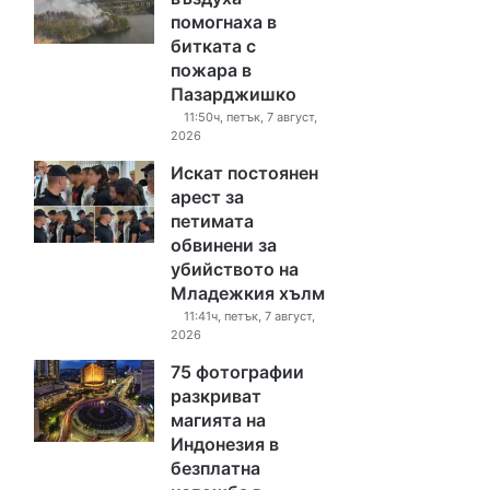
помогнаха в
битката с
пожара в
Пазарджишко
11:50ч, петък, 7 август,
2026
Искат постоянен
арест за
петимата
обвинени за
убийството на
Младежкия хълм
11:41ч, петък, 7 август,
2026
75 фотографии
разкриват
магията на
Индонезия в
безплатна