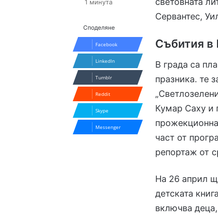
световната лит
1 минута
Сервантес, Уи
Споделяне
Събития в
Facebook
LinkedIn
В града са пл
празника. те 
Tumblr
„Светлозелени
Reddit
Кумар Саху и 
Skype
прожекционнат
Messenger
част от прогр
репортаж от с
На 26 април щ
детската книг
включва деца,