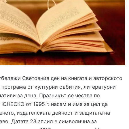
бележи Световния ден на книгата и авторското
а програма от културни събития, литературни
ативи за деца. Празникът се чества по
 ЮНЕСКО от 1995 г. насам и има за цел да
енето, издателската дейност и защитата на
аво. Датата 23 април е символична за