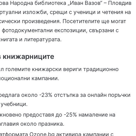
ова Народна библиотека „Иван Вазов“ – Пловдив
ртуални изложби, срещи с ученици и четения на
сически произведения. Посетителите ще могат
и фотодокументални експозиции, свързани с
книгата и литературата.
в книжарниците
ил големите книжарски вериги традиционно
моционални кампании.
редлага около -23% отстъпка за онлайн поръчки
 учебници.
кновено предоставя до -25% намаление на
аглавия около празника.
атформата Ozone.bg активира кампании с