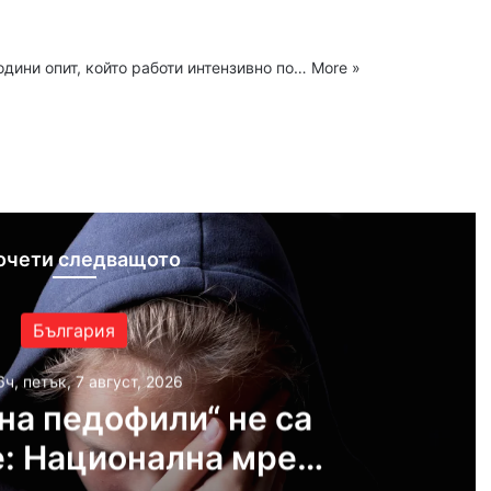
одини опит, който работи интензивно по…
More »
ram
очети следващото
България
6ч, петък, 7 август, 2026
на педофили“ не са
: Национална мрежа