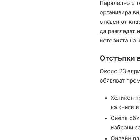
Паралелно с т
организира ви
откъси от кла
да разгледат 
историята на 
Отстъпки 
Около 23 апр
обявяват про
Хеликон п
на книги и
Сиела оби
избрани з
Онлайн пл