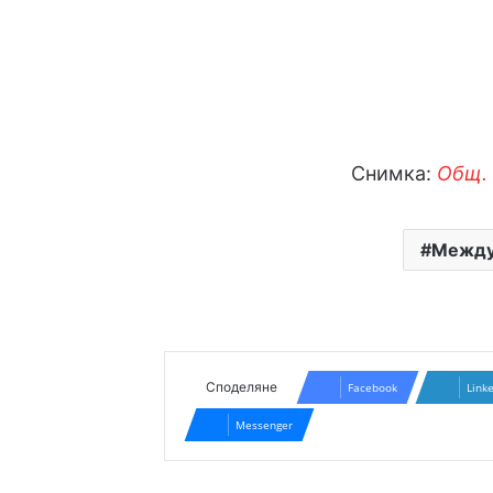
Снимка:
Общ. 
Междун
Споделяне
Facebook
Link
Messenger