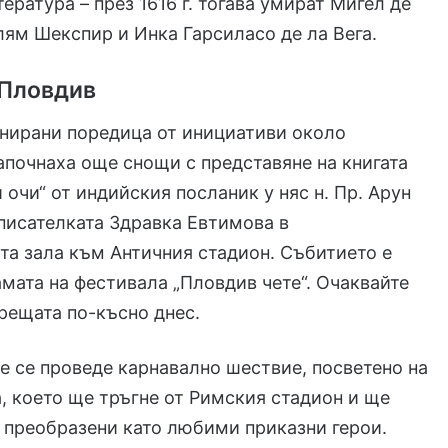
ература – през 1616 г. тогава умират Мигел де
лям Шекспир и Инка Гарсиласо де ла Вега.
 Пловдив
анирани поредица от инициативи около
започнаха още снощи с представяне на книгата
 очи“ от индийския посланик у няс н. Пр. Арун
писателката Здравка Евтимова в
а зала към Античния стадион. Събитието е
амата на фестивала „Пловдив чете“. Очаквайте
рещата по-късно днес.
е се проведе карнавално шествие, посветено на
а, което ще тръгне от Римския стадион и ще
 преобразени като любими приказни герои.