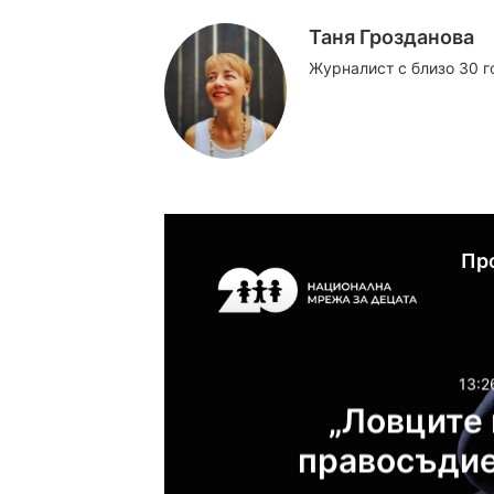
Таня Грозданова
Журналист с близо 30 г
Website
Facebook
X
YouTube
Instag
Пр
13:2
„Ловците 
правосъдие