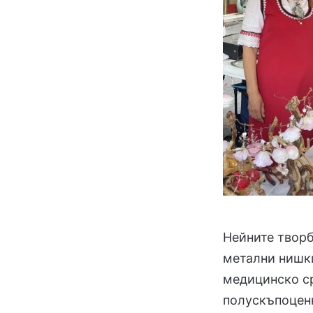
Нейните творб
метални нишки
медицинско ср
полускъпоценн