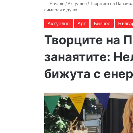
Начало
/
Актуално
/
Творците на Панаира
символи и душа
Актуално
Арт
Бизнес
Бълга
Творците на П
занаятите: Не
бижута с енер