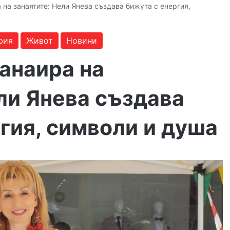
 на занаятите: Нели Янева създава бижута с енергия,
рия
Живот
Новини
анаира на
ли Янева създава
гия, символи и душа