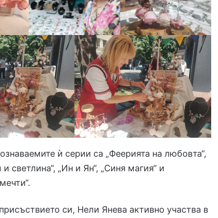
ознаваемите ѝ серии са „Феерията на любовта“,
 и светлина“, „Ин и Ян“, „Синя магия“ и
мечти“.
присъствието си, Нели Янева активно участва в