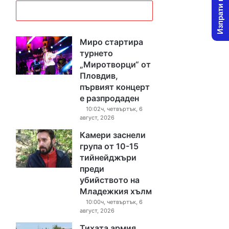
Изпрати новина
Миро стартира
турнето
„Миротворци“ от
Пловдив,
първият концерт
е разпродаден
10:02ч, четвъртък, 6
август, 2026
Камери заснели
група от 10-15
тийнейджъри
преди
убийството на
Младежкия хълм
10:00ч, четвъртък, 6
август, 2026
Тихата армия