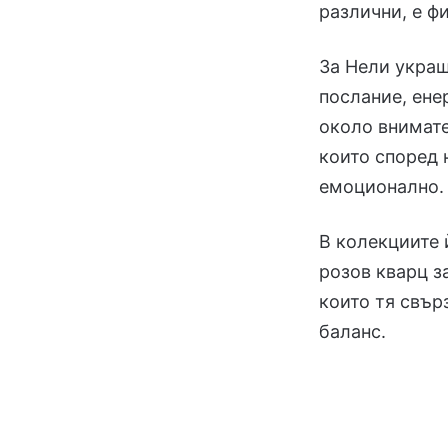
различни, е ф
За Нели украш
послание, ене
около внимат
които според 
емоционално.
В колекциите 
розов кварц з
които тя свър
баланс.