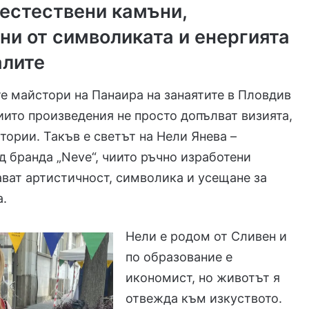
 естествени камъни,
ни от символиката и енергията
алите
е майстори на Панаира на занаятите в Пловдив
иито произведения не просто допълват визията,
стории. Такъв е светът на Нели Янева –
д бранда „Neve“, чиито ръчно изработени
ват артистичност, символика и усещане за
а.
Нели е родом от Сливен и
по образование е
икономист, но животът я
отвежда към изкуството.