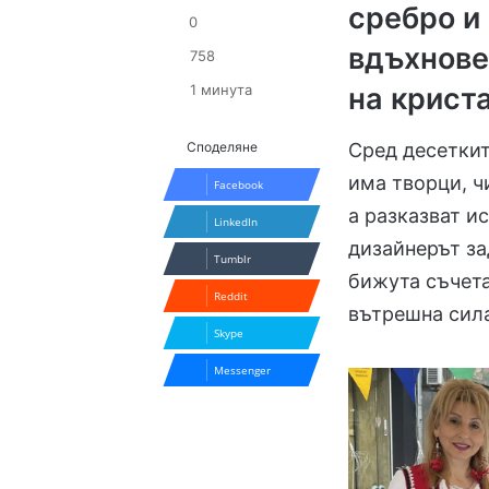
сребро и
0
вдъхнове
758
1 минута
на крист
Сред десеткит
Споделяне
има творци, ч
Facebook
а разказват и
LinkedIn
дизайнерът за
Tumblr
бижута съчета
Reddit
вътрешна сил
Skype
Messenger