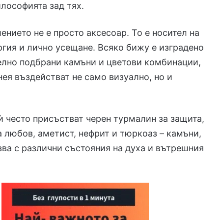
илософията зад тях.
ението не е просто аксесоар. То е носител на
ргия и лично усещане. Всяко бижу е изградено
елно подбрани камъни и цветови комбинации,
нея въздействат не само визуално, но и
ѝ често присъстват черен турмалин за защита,
а любов, аметист, нефрит и тюркоаз – камъни,
зва с различни състояния на духа и вътрешния