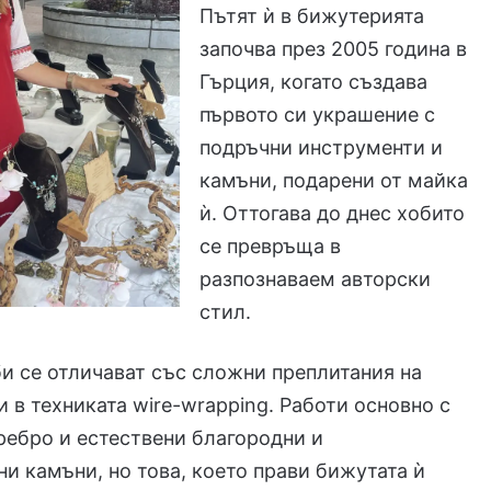
Пътят ѝ в бижутерията
започва през 2005 година в
Гърция, когато създава
първото си украшение с
подръчни инструменти и
камъни, подарени от майка
ѝ. Оттогава до днес хобито
се превръща в
разпознаваем авторски
стил.
и се отличават със сложни преплитания на
 в техниката wire-wrapping. Работи основно с
ебро и естествени благородни и
и камъни, но това, което прави бижутата ѝ