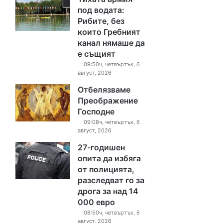
под водата:
Рибите, без
които Гребният
канал нямаше да
е същият
09:50ч, четвъртък, 6
август, 2026
Отбелязваме
Преображение
Господне
09:08ч, четвъртък, 6
август, 2026
27-годишен
опита да избяга
от полицията,
разследват го за
дрога за над 14
000 евро
08:50ч, четвъртък, 6
август, 2026