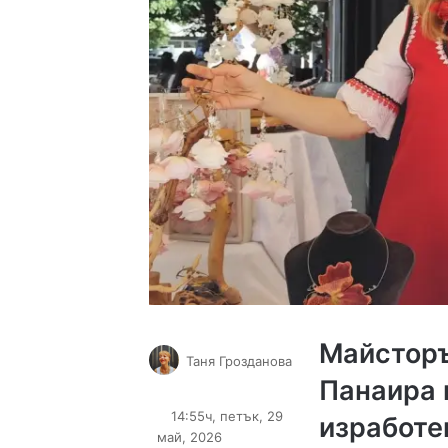
Майсторъ
Таня Грозданова
Панаира 
Follow
Send
on
an
14:55ч, петък, 29
изработе
X
email
май, 2026