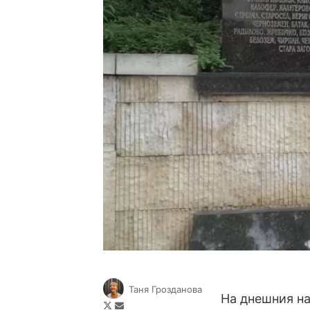
Таня Грозданова
На днешния на
Follow
Send