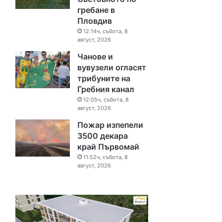
гребане в
Пловдив
12:14ч, събота, 8
август, 2026
Чанове и
вувузели огласят
трибуните на
Гребния канал
12:05ч, събота, 8
август, 2026
Пожар изпепели
3500 декара
край Първомай
11:52ч, събота, 8
август, 2026