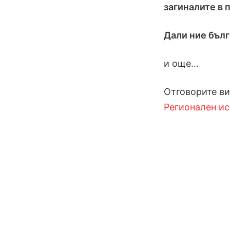
загиналите в
Дали ние бъл
и още…
Отговорите ви
Регионален и