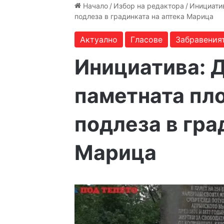
Начало
/
Избор на редактора
/
Инициатив
подлеза в градинката на аптека Марица
Актуално
Гласове
Забравения
Инициатива: 
паметната пло
подлеза в гра
Марица