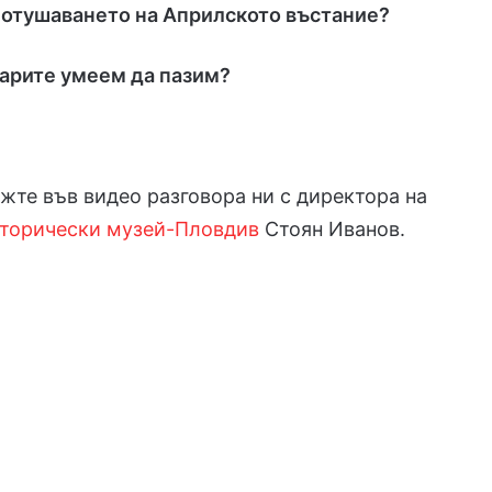
 потушаването на Априлското въстание?
гарите умеем да пазим?
жте във видео разговора ни с директора на
сторически музей-Пловдив
Стоян Иванов.