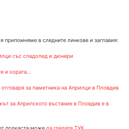
я припомняме в следните линкове и заглавия:
илци със сладолед и дюнери
е и хората…
й отговаря за паметника на Априлци в Пловдив
ът за Априлското въстание в Пловдив е в
от подкаста може
да гледате ТУК
.