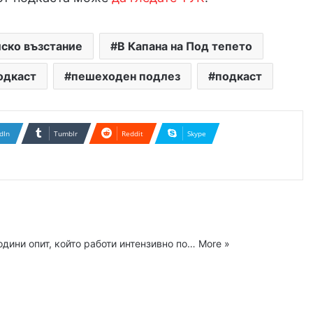
ско възстание
В Капана на Под тепето
одкаст
пешеходен подлез
подкаст
dIn
Tumblr
Reddit
Skype
одини опит, който работи интензивно по…
More »
ram