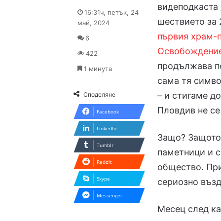
видеподкаста 
on
an
16:31ч, петък, 24
X
email
шествието за 
май, 2024
първия храм-п
6
Освобождени
422
продължава по
1 минута
сама тя симв
– и стигаме д
Споделяне
Пловдив не се
Facebook
LinkedIn
Защо? Защото 
Tumblr
паметници и с
Reddit
общество. При
Skype
сериозно възд
Messenger
Месец след ка