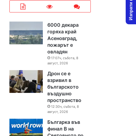
Изпрати новина
6000 декара
горяха край
Асеновград,
пожарът е
овладян
17:07ч, събота, 8
август, 2026
Дрон се е
взривил в
българското
въздушно
пространство
12:30ч, събота, 8
август, 2026
Българка във
финал B на
Световното по