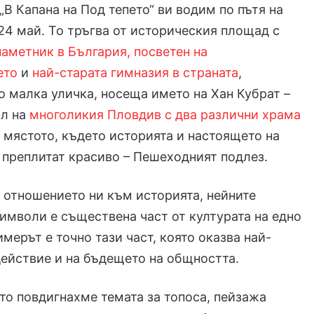
„В Капана на Под тепето“ ви водим по пътя на
24 май. То тръгва от историческия площад с
аметник в България, посветен на
ето
и
най-старата гимназия в страната
,
 малка уличка, носеща името на Хан Кубрат –
ол на
многоликия Пловдив с два различни храма
о мястото, където историята и настоящето на
 преплитат красиво – Пешеходният подлез.
отношението ни към историята, нейните
имволи е съществена част от културата на едно
мерът е точно тази част, която оказва най-
ействие и на бъдещето на общността.
то повдигнахме темата за топоса, пейзажа