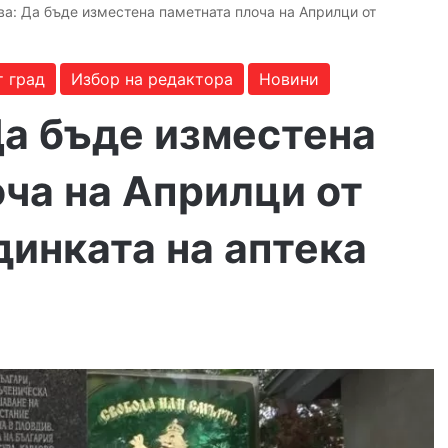
а: Да бъде изместена паметната плоча на Априлци от
т град
Избор на редактора
Новини
Да бъде изместена
ча на Априлци от
динката на аптека