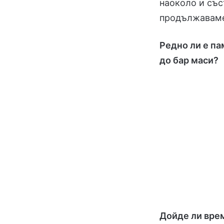
наоколо и със
продължаваме
Редно ли е па
до бар маси?
Дойде ли вре