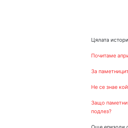
Цялата истори
Почитаме апр
За паметницит
Не се знае ко
Защо паметник
подлез?
Още епизоди 