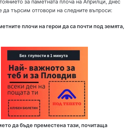
тоянието за паметната плоча на Априлци, днес
 да търсим отговори на следните въпроси:
метните плочи на герои да са почти под земята,
мето да бъде преместена тази, почитаща