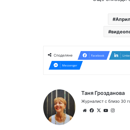
Април
видеоп
Споделяне
Facebook
Linke
Messenger
Таня Грозданова
Журналист с близо 30 г
Website
Facebook
X
YouTube
Instag