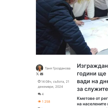
Изграждане
Таня Грозданова
години ще 
Follow
Send
on
an
вади на д
14:08ч, събота, 21
X
email
декември, 2024
за служите
4
Кметове от рег
1 258
на населените