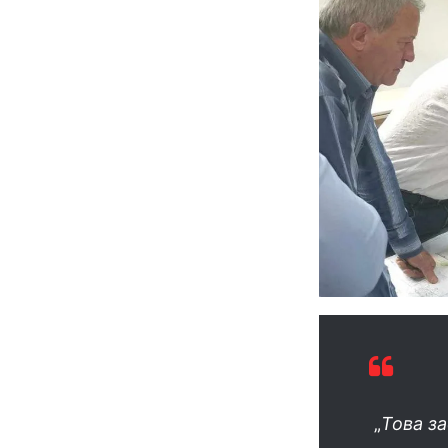
„
Това з