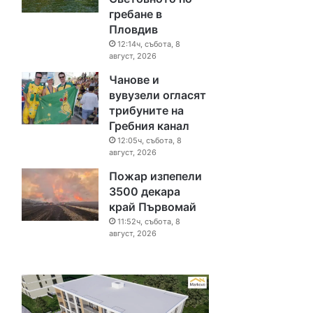
гребане в
Пловдив
12:14ч, събота, 8
август, 2026
Чанове и
вувузели огласят
трибуните на
Гребния канал
12:05ч, събота, 8
август, 2026
Пожар изпепели
3500 декара
край Първомай
11:52ч, събота, 8
август, 2026