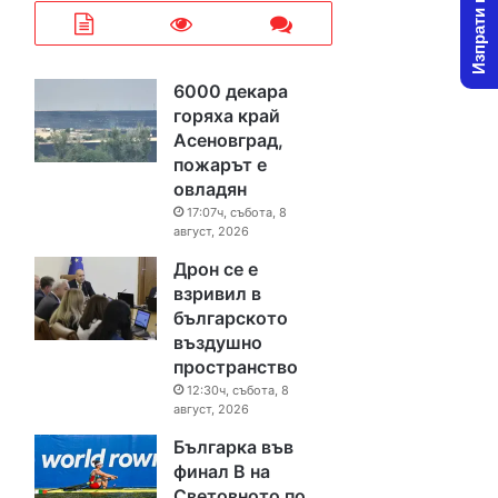
Изпрати новина
6000 декара
горяха край
Асеновград,
пожарът е
овладян
17:07ч, събота, 8
август, 2026
Дрон се е
взривил в
българското
въздушно
пространство
12:30ч, събота, 8
август, 2026
Българка във
финал B на
Световното по