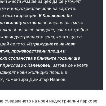
ени места имаше за цел да се уточнят
е и индустриални зони на картите.
ни бяха корекции.
В Калековец бе
на жилищната зона
по искане на кмета
ълков и по наше виждане, защото трябва
жва индустриалната зона, която ще се
край селото.
Изграждането на нови
ятия, производствени площи и
ски стопанства в близките години ще
т Крислово с Калековец,
затова се налага
редвидят нови жилищни площи в
о
“, коментира Димитър Иванов.
че създаването на нови индустриални паркове