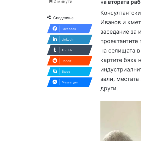
на втората ра
2 минути
Консултантск
Споделяне
Иванов и кмет
Facebook
заседание за 
LinkedIn
проектантите 
на селищата в
Tumblr
картите бяха 
Reddit
индустриалнит
Skype
зали, местата
Messenger
други.