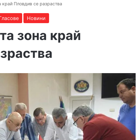
а край Пловдив се разраства
Гласове
Новини
та зона край
азраства