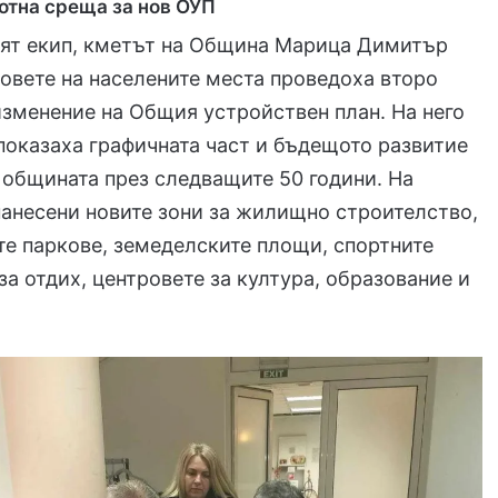
ботна среща за нов ОУП
ият екип, кметът на Община Марица Димитър
овете на населените места проведоха второ
изменение на Общия устройствен план. На него
показаха графичната част и бъдещото развитие
 общината през следващите 50 години. На
нанесени новите зони за жилищно строителство,
е паркове, земеделските площи, спортните
 за отдих, центровете за култура, образование и