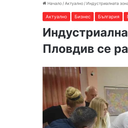
Начало
/
Актуално
/
Индустриалната зон
Актуално
Бизнес
България
Индустриална
Пловдив се р