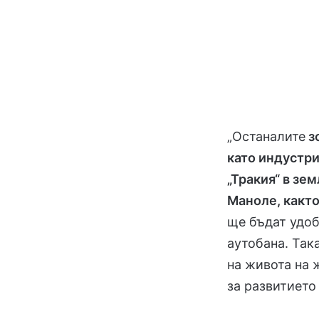
„Останалите
з
като индустри
„Тракия“ в зе
Маноле, както
ще бъдат удоб
аутобана. Так
на живота на 
за развитиет