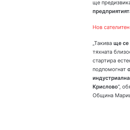
ще предизвик
предприятият
Нов сателитен
„Такива
ще се
тяхната близо
стартира есте
подпомогнат
индустриална 
Крислово
“, о
Община Марица