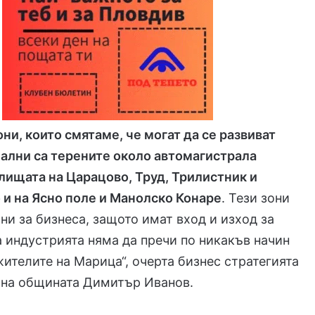
они, които смятаме, че могат да се развиват
ални са терените около автомагистрала
млищата на Царацово, Труд, Трилистник и
 и на Ясно поле и Манолско Конаре
. Тези зони
ни за бизнеса, защото имат вход и изход за
а индустрията няма да пречи по никакъв начин
жителите на Марица“, очерта бизнес стратегията
о на общината Димитър Иванов.