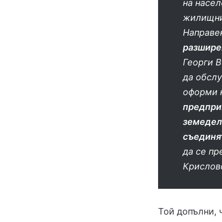
на насел
жилищнит
Направе
разшире
Георги В
да обслу
оформи 
предпри
земедел
съединя
да се п
Крислов
Той допълни, 