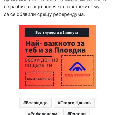
не разбира защо повечето от колегите му
са се обявили срещу референдума.
Белащица
Георги Цанков
Референдум
Родопи