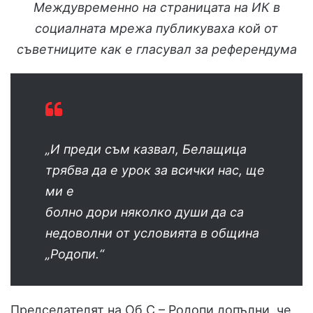
Междувременно на страницата на ИК в
социалната мрежа публикуваха кой от
съветниците как е гласувал за референдума
„И преди съм казвал, Белащица
трябва да е урок за всички нас, ще
ми е
болно дори няколко души да са
недоволни от условията в община
„Родопи.“
Председателят на Об С – Родопи допълни, че