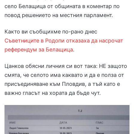
село Белащица от общината в коментар по
повод решението на местния парламент.
Както ви съобщихме по-рано днес
Съветниците в Родопи отказаха да насрочат
референдум за Белащица
.
Цанков обясни личния си вот така: НЕ защото
смята, че селото има каквато и да е полза от
присъединяване към Пловдив, а тъй като е
важно гласът на хората да бъде чут.