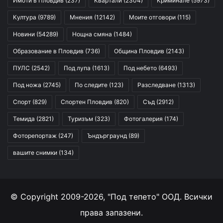
Имоти в Пловдив
(237)
Квартали
(2304)
Криминале
(5973)
Култура
(9789)
Мнения
(12142)
Моите отговори
(115)
Новини
(54289)
Нощна смяна
(1484)
Образование в Пловдив
(736)
Община Пловдив
(2143)
ПУЛС
(2542)
Под лупа
(1613)
Под небето
(6493)
Под ножа
(2745)
По следите
(123)
Разследване
(1313)
Спорт
(829)
Спортен Пловдив
(820)
Съд
(2912)
Темида
(2821)
Туризъм
(323)
Фотогалерия
(174)
Фоторепортаж
(247)
Ъндърграунд
(89)
вашите снимки
(134)
© Copyright 2009-2026, "Под тепето" ООД. Всички
права запазени.