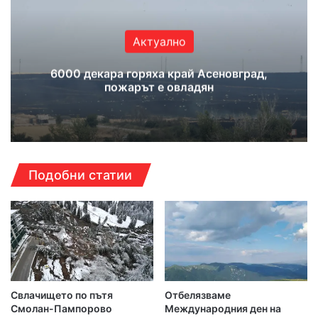
Актуално
6000 декара горяха край Асеновград,
пожарът е овладян
Подобни статии
Свлачището по пътя
Отбелязваме
Смолан-Пампорово
Международния ден на