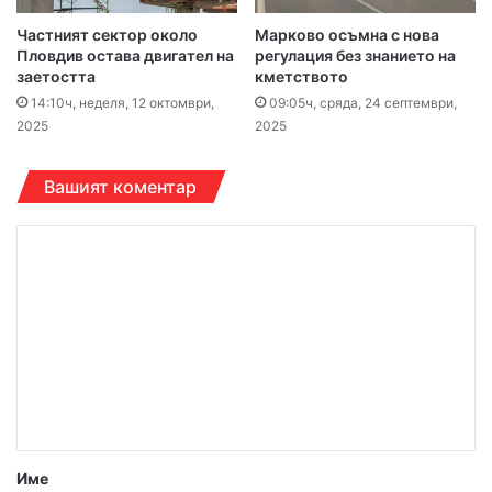
Частният сектор около
Марково осъмна с нова
Пловдив остава двигател на
регулация без знанието на
заетостта
кметството
14:10ч, неделя, 12 октомври,
09:05ч, сряда, 24 септември,
2025
2025
Вашият коментар
К
о
м
е
н
т
а
р
Име