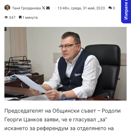
Изпрати новина
Follow
Send
Таня Грозданова
13:46ч, сряда, 31 май, 2023
0
on
an
347
1 минута
X
email
Председателят на Общински съвет – Родопи
Георги Цанков заяви, че е гласувал „за“
искането за референдум за отделянето на