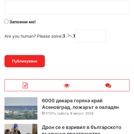
:
*
Запомни ме!
Are you human? Please solve:
6000 декара горяха край
Асеновград, пожарът е овладян
17:07ч, събота, 8 август, 2026
Дрон се е взривил в българското
въздушно пространство