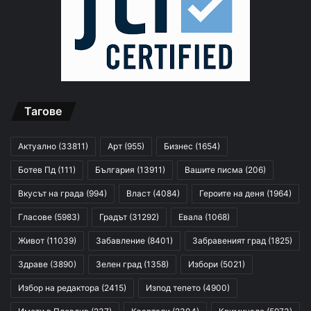
Тагове
Актуално
(33811)
Арт
(955)
Бизнес
(1654)
Ботев Пд
(111)
България
(13911)
Вашите писма
(206)
Вкусът на града
(994)
Власт
(4084)
Героите на деня
(1964)
Гласове
(5983)
Градът
(31292)
Евала
(1068)
Живот
(11039)
Забавление
(8401)
Забравеният град
(1825)
Здраве
(3890)
Зелен град
(1358)
Избори
(5021)
Избор на редактора
(2415)
Изпод тепето
(4900)