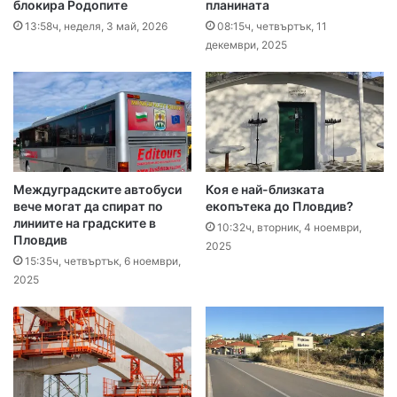
блокира Родопите
планината
13:58ч, неделя, 3 май, 2026
08:15ч, четвъртък, 11
декември, 2025
Междуградските автобуси
Коя е най-близката
вече могат да спират по
екопътека до Пловдив?
линиите на градските в
10:32ч, вторник, 4 ноември,
Пловдив
2025
15:35ч, четвъртък, 6 ноември,
2025