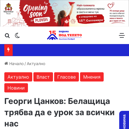
Търсене ...
Switch skin
М
Начало
/
Актуално
Актуално
Власт
Гласове
Мнения
Новини
Георги Цанков: Белащица
трябва да е урок за всички
нас