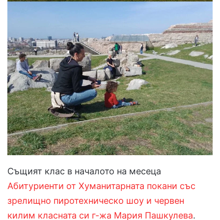
Същият клас в началото на месеца
Абитуриенти от Хуманитарната покани със
зрелищно пиротехническо шоу и червен
килим класната си г-жа Мария Пашкулева
.