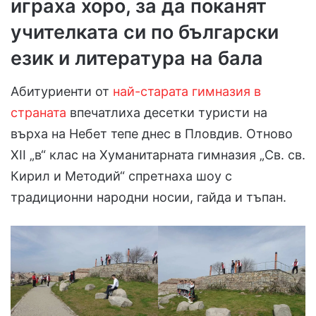
играха хоро, за да поканят
учителката си по български
език и литература на бала
Абитуриенти от
най-старата гимназия в
страната
впечатлиха десетки туристи на
върха на Небет тепе днес в Пловдив. Отново
XII „в“ клас на Хуманитарната гимназия „Св. св.
Кирил и Методий“ спретнаха шоу с
традиционни народни носии, гайда и тъпан.