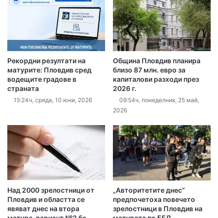
Рекордни резултати на
Община Пловдив планира
матурите: Пловдив сред
близо 87 млн. евро за
водещите градове в
капиталови разходи през
страната
2026 г.
15:24ч, сряда, 10 юни, 2026
09:54ч, понеделник, 25 май,
2026
Над 2000 зрелостници от
„Авторитетите днес“
Пловдив и областта се
предпочетоха повечето
явяват днес на втора
зрелостници в Пловдив на
матура, вариант №2 бе
матурата по БЕЛ