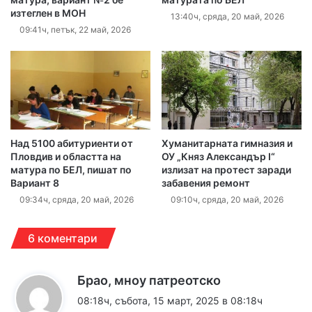
изтеглен в МОН
13:40ч, сряда, 20 май, 2026
09:41ч, петък, 22 май, 2026
Над 5100 абитуриенти от
Хуманитарната гимназия и
Пловдив и областта на
ОУ „Княз Александър I“
матура по БЕЛ, пишат по
излизат на протест заради
Вариант 8
забавения ремонт
09:34ч, сряда, 20 май, 2026
09:10ч, сряда, 20 май, 2026
6 коментари
к
Брао, мноу патреотско
а
08:18ч, събота, 15 март, 2025 в 08:18ч