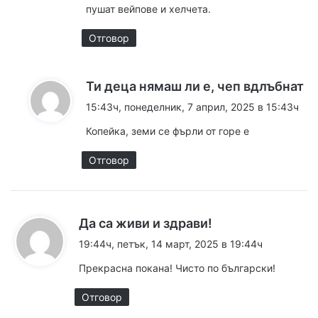
пушат вейпове и хелчета.
Отговор
к
Ти деца нямаш ли е, чеп вдлъбнат
а
15:43ч, понеделник, 7 април, 2025 в 15:43ч
з
Копейка, земи се фърли от горе е
а
:
Отговор
к
Да са живи и здрави!
а
19:44ч, петък, 14 март, 2025 в 19:44ч
з
Прекрасна покана! Чисто по български!
а
:
Отговор