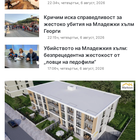
22:34ч, четвъртък, 6 август, 2026
Кричим иска справедливост за
жестоко убития на Младежки хълм
Георги
22:15ч, четвъртък, 6 август, 2026
Убийството на Младежкия хълм:
безпрецедентна жестокост от
„ловци на педофили“
17:06ч, четвъртък, 6 август, 2026