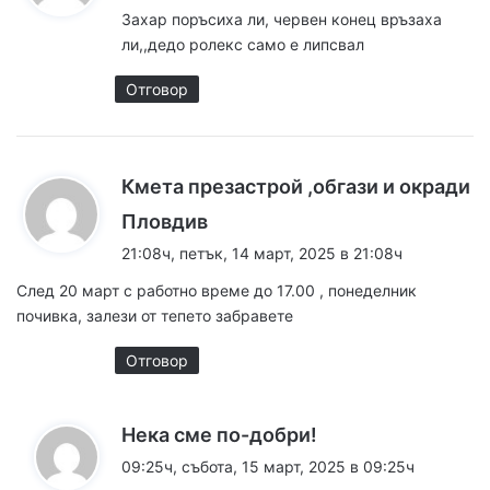
з
Захар поръсиха ли, червен конец връзаха
а
ли,,дедо ролекс само е липсвал
:
Отговор
Кмета презастрой ,обгази и окради
к
Пловдив
а
21:08ч, петък, 14 март, 2025 в 21:08ч
з
След 20 март с работно време до 17.00 , понеделник
а
почивка, залези от тепето забравете
:
Отговор
к
Нека сме по-добри!
а
09:25ч, събота, 15 март, 2025 в 09:25ч
з