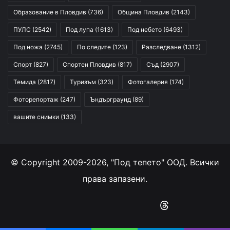
Образование в Пловдив
(736)
Община Пловдив
(2143)
ПУЛС
(2542)
Под лупа
(1613)
Под небето
(6493)
Под ножа
(2745)
По следите
(123)
Разследване
(1312)
Спорт
(827)
Спортен Пловдив
(817)
Съд
(2907)
Темида
(2817)
Туризъм
(323)
Фотогалерия
(174)
Фоторепортаж
(247)
Ъндърграунд
(89)
вашите снимки
(133)
© Copyright 2009-2026, "Под тепето" ООД. Всички
права запазени.
Facebook
YouTube
Instagram
RSS
Threads