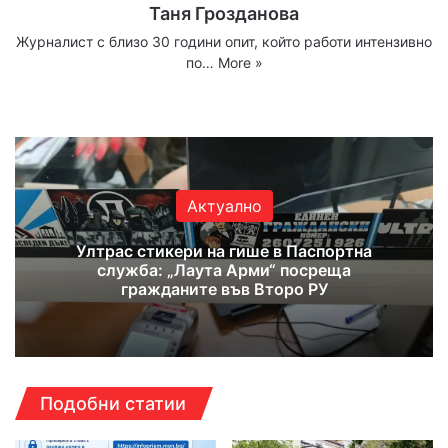
Таня Грозданова
Журналист с близо 30 години опит, който работи интензивно
по…
More »
Website
Facebook
X
YouTube
Instagram
Актуално
Ултрас стикери на гише в Паспортна
служба: „Лаута Арми“ посреща
гражданите във Второ РУ
Подобни статии