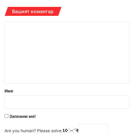
Вашият коментар
К
о
м
е
н
т
а
р
Име
:
*
Запомни ме!
Are you human? Please solve: