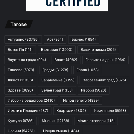
Тагове
Актуално
(33796)
Арт
(954)
Бизнес
(1654)
Ботев Пд
(111)
България
(13900)
Вашите писма
(206)
Вкусът на града
(994)
Власт
(4082)
Героите на деня
(1964)
Гласове
(5979)
Градът
(31278)
Евала
(1068)
Живот
(11036)
Забавление
(8399)
Забравеният град
(1825)
Здраве
(3890)
Зелен град
(1358)
Избори
(5020)
Избор на редактора
(2410)
Изпод тепето
(4899)
Имоти в Пловдив
(237)
Квартали
(2304)
Криминале
(5963)
Култура
(9786)
Мнения
(12138)
Моите отговори
(115)
Новини
(54261)
Нощна смяна
(1484)