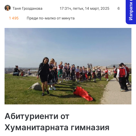
Изпрати новина
Follow
Send
Таня Грозданова
17:31ч, петък, 14 март, 2025
6
on
an
1 495
Преди по-малко от минута
X
email
Абитуриенти от
Хуманитарната гимназия