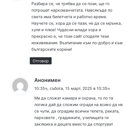
Разбира се, че трябва да се пози, ще го
а
потрошат наркоманчетата. Навсякъде по
:
света има билетчета и работно време.
Научете се, хора да се пази, не да се мрънка,
хули и плюе! Чудесни млади хора и
прекрасно е, че този сайт споделя тези
изживявания. Възпитание към по-добро и към
българските корени!
Отговор
к
Анонимен
а
10:35ч, събота, 15 март, 2025 в 10:35ч
з
Ми да сложат камери и охрана, то по та
а
логика дай да сложим огради на всико да не
:
се чупи, да оградим всички тепета, реката,
парковете , градинките, училищата ги
заклюиха и децата вместо да спортуват