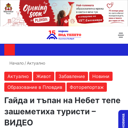
Търсене ...
Switch skin
М
Начало
/
Актуално
Актуално
Живот
Забавление
Новини
Образование в Пловдив
Фоторепортаж
Гайда и тъпан на Небет тепе
зашеметиха туристи –
ВИДЕО