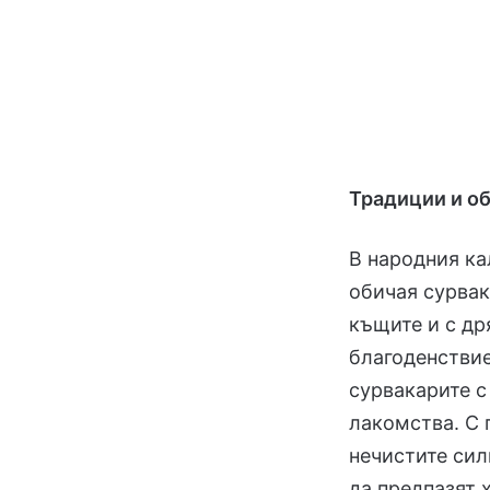
Традиции и о
В народния ка
обичая сурвак
къщите и с др
благоденствие
сурвакарите с
лакомства. С 
нечистите сил
да предпазят х