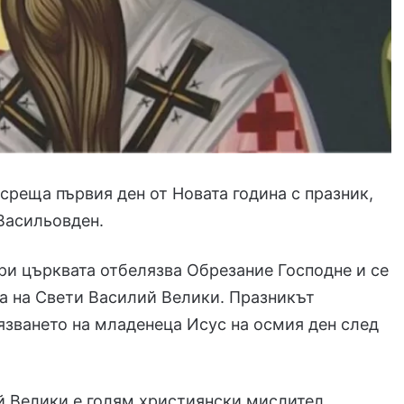
среща първия ден от Новата година с празник,
Васильовден.
ри църквата отбелязва Обрезание Господне и се
а на Свети Василий Велики. Празникът
зването на младенеца Исус на осмия ден след
.
 Велики е голям християнски мислител,