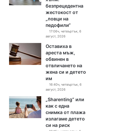
безпрецедентна
жестокост от
„ловци на
педофили“
17:06ч, четвъртък, 6
август, 2026
Оставиха в
ареста мъж,
обвинен в
отвличането на
жена си и детето
им
16:40ч, четвъртък, 6
август, 2026
„Sharenting“ или
как с една
снимка от плажа
излагаме детето
си на риск