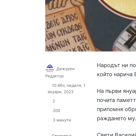
Народът ни по
Дежурен
който нарича 
Follow
Send
Редактор
on
an
10:46ч, неделя, 1
X
email
На първи януа
януари, 2023
почита паметт
2
припомня обря
200
раждането му
3 минути
Свети Василий
Споделяне