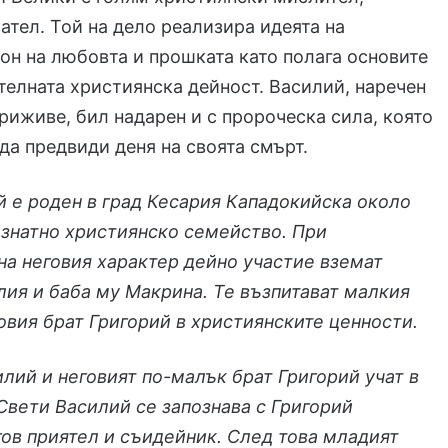
ател. Той на дело реализира идеята на
он на любовта и прошката като полага основите
телната християнска дейност. Василий, наречен
риживе, бил надарен и с пророческа сила, която
да предвиди деня на своята смърт.
 е роден в град Кесария Кападокийска около
 в знатно християнско семейство. При
а неговия характер дейно участие вземат
ия и баба му Макрина. Те възпитават малкия
овия брат Григорий в християнските ценности.
лий и неговият по-малък брат Григорий учат в
Свети Василий се запознава с Григорий
гов приятел и съидейник. След това младият