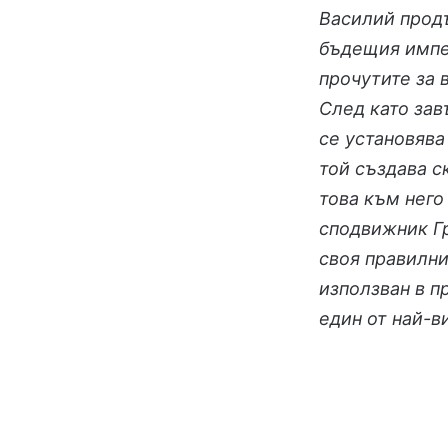
Василий продъ
бъдещия импе
прочутите за 
След като за
се установява
той създава 
това към него
сподвижник Гр
своя правилни
използван в п
един от най-в