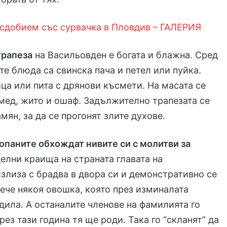
 сдобием със сурвачка в Пловдив
– ГАЛЕРИЯ
трапеза
на Васильовден е богата и блажна. Сред
е блюда са свинска пача и петел или пуйка.
ица или пита с дрянови късмети. На масата се
 мед, жито и ошаф. Задължително трапезата се
мян, за да се прогонят злите духове.
топаните обхождат нивите си с молитви за
делни краища на страната главата на
злиза с брадва в двора си и демонстративно се
сече някоя овошка, която през изминалата
одила. А останалите членове на фамилията го
рез тази година тя ще роди. Така го “скланят” да