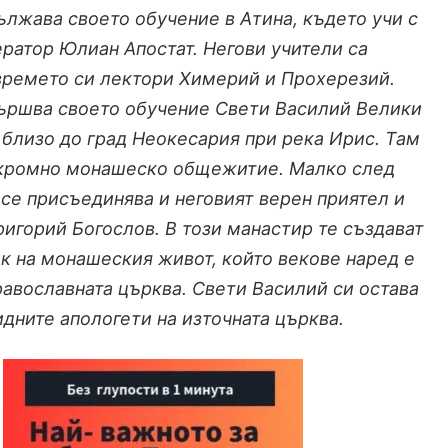
лжава своето обучение в Атина, където учи с
ратор Юлиан Апостат. Негови учители са
времето си лектори Химерий и Прохерезий.
вършва своето обучение Свети Василий Велики
 близо до град Неокесария при река Ирис. Там
скромно монашеско общежитие. Малко след
 се присъединява и неговият верен приятел и
игорий Богослов. В този манастир те създават
к на монашеския живот, който векове наред е
равославната църква. Свети Василий си остава
идните апологети на източната църква.