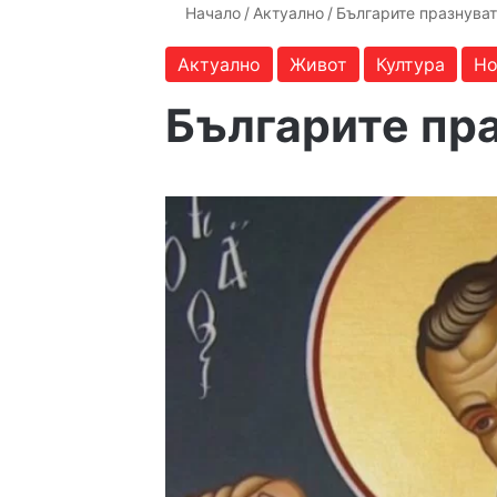
Начало
/
Актуално
/
Българите празнува
Актуално
Живот
Култура
Но
Българите пр