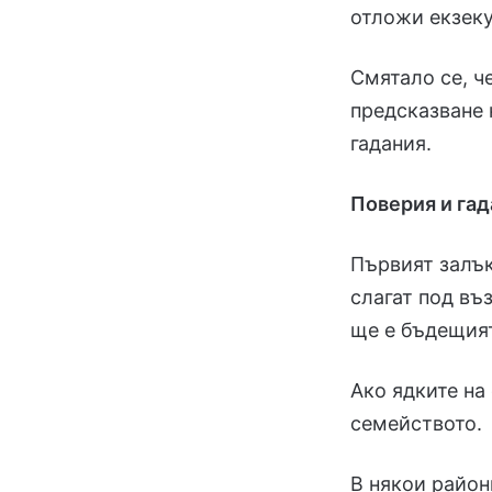
отложи екзеку
Смятало се, ч
предсказване 
гадания.
Поверия и га
Първият залък
слагат под въз
ще е бъдещият
Ако ядките на
семейството.
В някои район