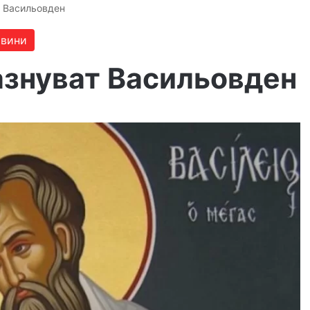
т Васильовден
вини
азнуват Васильовден