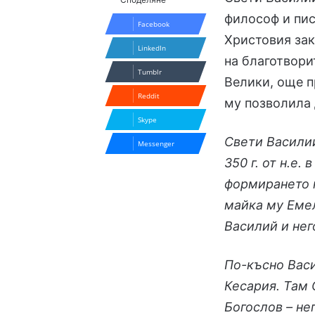
философ и пис
Facebook
Христовия зак
LinkedIn
на благотвори
Tumblr
Велики, още п
Reddit
му позволила 
Skype
Свети Василий
Messenger
350 г. от н.е.
формирането н
майка му Емел
Василий и нег
По-късно Васи
Кесария. Там 
Богослов – не