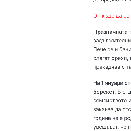
От къде да се
Празничната 
задължителнит
Пече се и бан
слагат орехи,
прекадява с та
На 1 януари с
берекет.
В от
семейството и
заканва да от
година не е р
увещават, че п