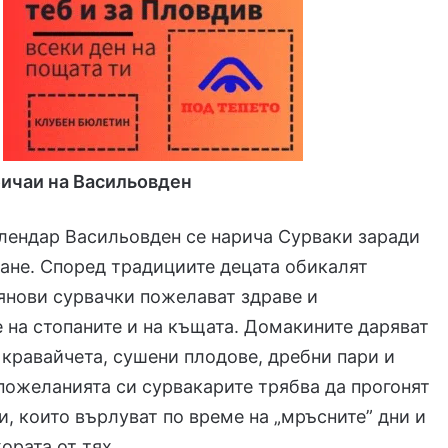
бичаи на Васильовден
лендар Васильовден се нарича Сурваки заради
ане. Според традициите децата обикалят
янови сурвачки пожелават здраве и
 на стопаните и на къщата. Домакините даряват
 кравайчета, сушени плодове, дребни пари и
пожеланията си сурвакарите трябва да прогонят
и, които върлуват по време на „мръсните” дни и
ората от тях.