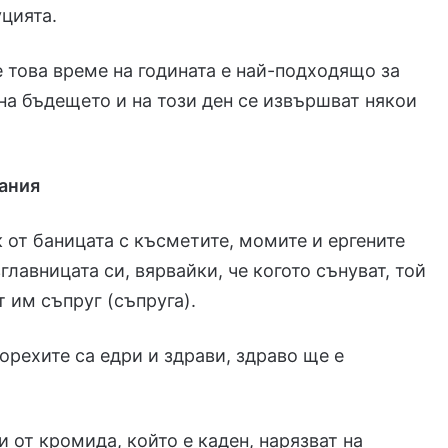
цията.
е това време на годината е най-подходящо за
на бъдещето и на този ден се извършват някои
дания
 от баницата с късметите, момите и ергените
главницата си, вярвайки, че когото сънуват, той
 им съпруг (съпруга).
 орехите са едри и здрави, здраво ще е
и от кромида, който е каден, нарязват на