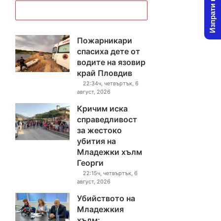
Изпрати новина
Пожарникари
спасиха дете от
водите на язовир
край Пловдив
22:34ч, четвъртък, 6
август, 2026
Кричим иска
справедливост
за жестоко
убития на
Младежки хълм
Георги
22:15ч, четвъртък, 6
август, 2026
Убийството на
Младежкия
хълм: