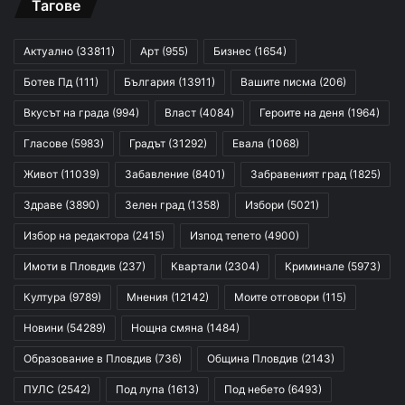
Тагове
Актуално
(33811)
Арт
(955)
Бизнес
(1654)
Ботев Пд
(111)
България
(13911)
Вашите писма
(206)
Вкусът на града
(994)
Власт
(4084)
Героите на деня
(1964)
Гласове
(5983)
Градът
(31292)
Евала
(1068)
Живот
(11039)
Забавление
(8401)
Забравеният град
(1825)
Здраве
(3890)
Зелен град
(1358)
Избори
(5021)
Избор на редактора
(2415)
Изпод тепето
(4900)
Имоти в Пловдив
(237)
Квартали
(2304)
Криминале
(5973)
Култура
(9789)
Мнения
(12142)
Моите отговори
(115)
Новини
(54289)
Нощна смяна
(1484)
Образование в Пловдив
(736)
Община Пловдив
(2143)
ПУЛС
(2542)
Под лупа
(1613)
Под небето
(6493)