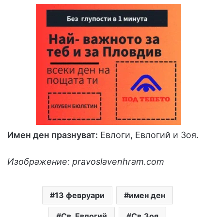
Имен ден празнуват:
Евлоги, Евлогий и Зoя.
Изображение: pravoslavenhram.com
13 февруари
имен ден
Св. Евлогий
Св.Зоя