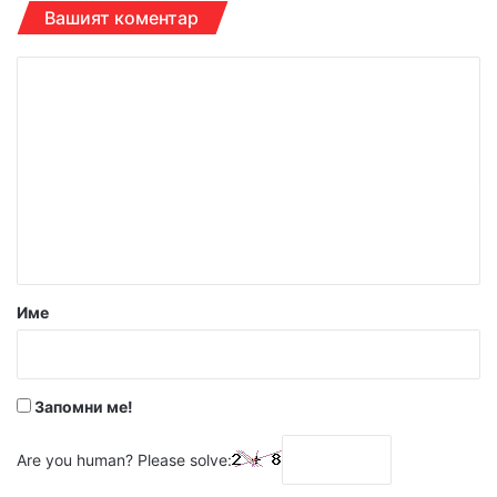
Вашият коментар
К
о
м
е
н
т
а
р
Име
:
*
Запомни ме!
Are you human? Please solve: