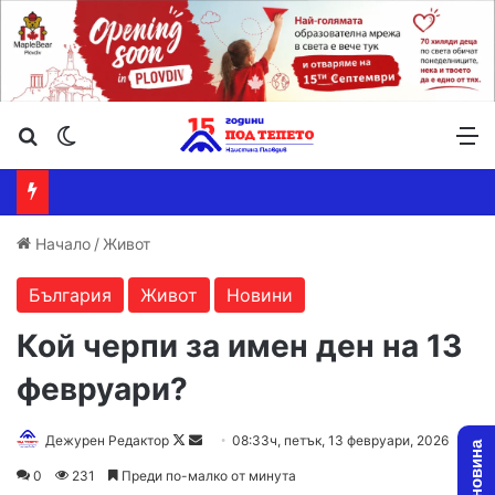
Търсене ...
Switch skin
М
Начало
/
Живот
България
Живот
Новини
Кой черпи за имен ден на 13
февруари?
Follow
Send
Дежурен Редактор
08:33ч, петък, 13 февруари, 2026
on
an
0
231
Преди по-малко от минута
X
email