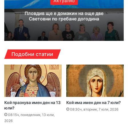
Актуално
Пловдив ще е домакин на още две
Световни по гребане догодина
Подобни статии
Кой празнува имен ден на 13
Кой има имен ден на 7 юли?
юли?
08:30ч, вторник, 7 юли, 2026
08:15ч, понеделник, 13 юли,
2026