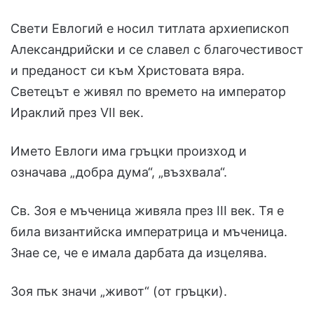
Свети Евлогий е носил титлата архиепископ
Александрийски и се славел с благочестивост
и преданост си към Христовата вяра.
Светецът е живял по времето на император
Ираклий през VII век.
Името Евлоги има гръцки произход и
означава „добра дума“, „възхвала“.
Св. Зоя е мъченица живяла през III век. Тя е
била византийска императрица и мъченица.
Знае се, че е имала дарбата да изцелява.
Зоя пък значи „живот“ (от гръцки).