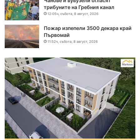
Чанове и вувузели огласят
трибуните на Гребния канал
12:05ч, събота, 8 август, 2026
Пожар изпепели 3500 декара край
Първомай
11:52ч, събота, 8 август, 2026