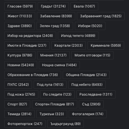
Гласове
(5979)
Градът
(31274)
Евала
(1067)
Живот
(11033)
Забавление
(8399)
Забравеният град
(1825)
Здраве
(3890)
Зелен град
(1358)
Избори
(5020)
Избор на редактора
(2408)
Изпод тепето
(4899)
Имоти в Пловдив
(237)
Квартали
(2303)
Криминале
(5959)
Култура
(9786)
Мнения
(12137)
Моите отговори
(115)
Новини
(54249)
Нощна смяна
(1484)
Образование в Пловдив
(736)
Община Пловдив
(2143)
ПУЛС
(2542)
Под лупа
(1613)
Под небето
(6493)
Под ножа
(2745)
По следите
(123)
Разследване
(1311)
Спорт
(827)
Спортен Пловдив
(817)
Съд
(2906)
Темида
(2814)
Туризъм
(323)
Фотогалерия
(174)
Фоторепортаж
(247)
Ъндърграунд
(89)