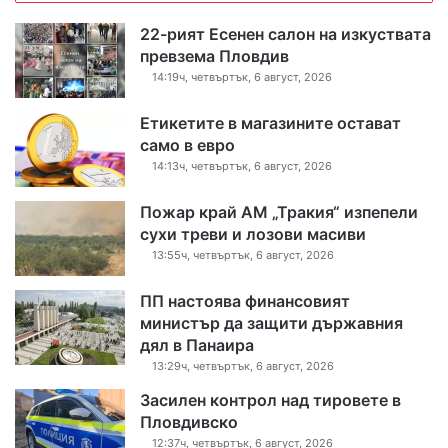
22-рият Есенен салон на изкуствата
превзема Пловдив
14:19ч, четвъртък, 6 август, 2026
Етикетите в магазините остават
само в евро
14:13ч, четвъртък, 6 август, 2026
Пожар край АМ „Тракия“ изпепели
сухи треви и лозови масиви
13:55ч, четвъртък, 6 август, 2026
ПП настоява финансовият
министър да защити държавния
дял в Панаира
13:29ч, четвъртък, 6 август, 2026
Засилен контрол над тировете в
Пловдивско
12:37ч, четвъртък, 6 август, 2026