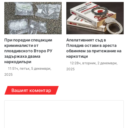
При поредни спецакции
Апелативният съд в
криминалисти от
Пловдив остави в ареста
пловдивското Второ РУ
обвиняем за притежание на
задържаха двама
наркотици
наркодилъри
12:28ч, вторник, 2 декември,
11:51ч, петък, 5 декември,
2025
2025
Вашият коментар
К
о
м