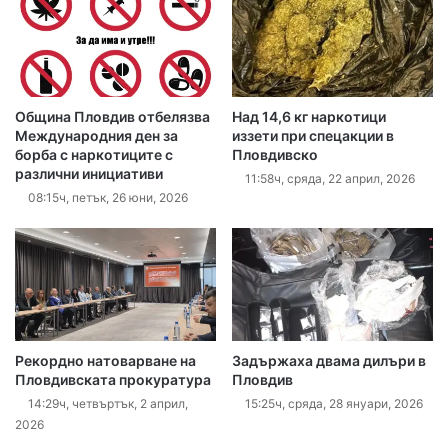
Община Пловдив отбелязва
Над 14,6 кг наркотици
Международния ден за
иззети при спецакции в
борба с наркотиците с
Пловдивско
различни инициативи
11:58ч, сряда, 22 април, 2026
08:15ч, петък, 26 юни, 2026
Рекордно натоварване на
Задържаха двама дилъри в
Пловдивската прокуратура
Пловдив
14:29ч, четвъртък, 2 април,
15:25ч, сряда, 28 януари, 2026
2026