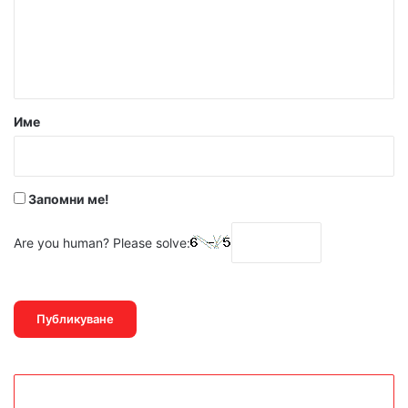
е
н
т
а
р
Име
:
*
Запомни ме!
Are you human? Please solve: