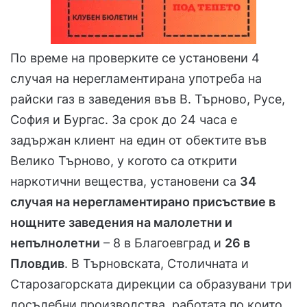
По време на проверките се установени 4
случая на нерегламентирана употреба на
райски газ в заведения във В. Търново, Русе,
София и Бургас. За срок до 24 часа е
задържан клиент на един от обектите във
Велико Търново, у когото са открити
наркотични вещества, установени са
34
случая на нерегламентирано присъствие в
нощните заведения на малолетни и
непълнолетни
– 8 в Благоевград и
26 в
Пловдив
. В Търновската, Столичната и
Старозагорската дирекции са образувани три
досъдебни производства, работата по които