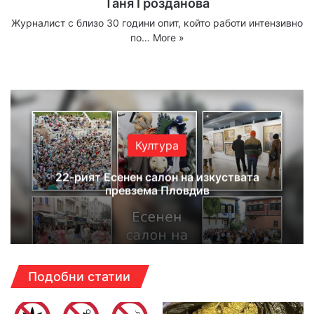
Таня Грозданова
Журналист с близо 30 години опит, който работи интензивно
по…
More »
Website
Facebook
X
YouTube
Instagram
Култура
22-рият Есенен салон на изкуствата
превзема Пловдив
Подобни статии