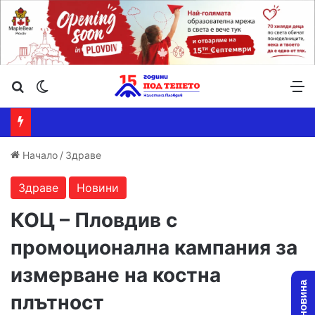
Търсене ...
Switch skin
М
Начало
/
Здраве
Здраве
Новини
КОЦ – Пловдив с
промоционална кампания за
измерване на костна
плътност