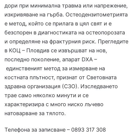
дори при минимална травма или напрежение,
изкривяване на гърба. Остеодензитометрията
е метод, който се прилага в цял свят и е
безспорен в диагностиката на остеопорозата
и определяне на фрактурния риск. Прегледите
в КОЦ – Пловдив се извършват на нов,
последно поколение, апарат DXA –
единственият метод за измерване на
костната плътност, признат от Световната
здравна организация (СЗО). Изследването
трае само няколко минути и се
характеризира с много ниско лъчево
натоварване за тялото.
Телефона за записване – 0893 317 308