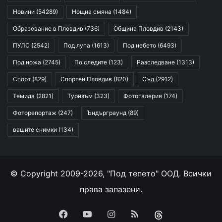
Новини
(54289)
Нощна смяна
(1484)
Образование в Пловдив
(736)
Община Пловдив
(2143)
ПУЛС
(2542)
Под лупа
(1613)
Под небето
(6493)
Под ножа
(2745)
По следите
(123)
Разследване
(1313)
Спорт
(829)
Спортен Пловдив
(820)
Съд
(2912)
Темида
(2821)
Туризъм
(323)
Фотогалерия
(174)
Фоторепортаж
(247)
Ъндърграунд
(89)
вашите снимки
(134)
© Copyright 2009-2026, "Под тепето" ООД. Всички
права запазени.
Facebook
YouTube
Instagram
RSS
Threads