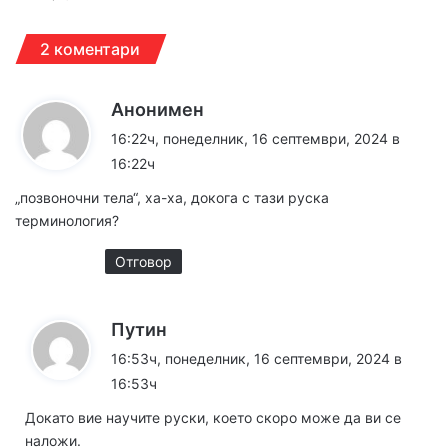
2 коментари
к
Анонимен
а
16:22ч, понеделник, 16 септември, 2024 в
з
16:22ч
а
„позвоночни тела“, ха-ха, докога с тази руска
:
терминология?
Отговор
к
Путин
а
16:53ч, понеделник, 16 септември, 2024 в
з
16:53ч
а
Докато вие научите руски, което скоро може да ви се
:
наложи.