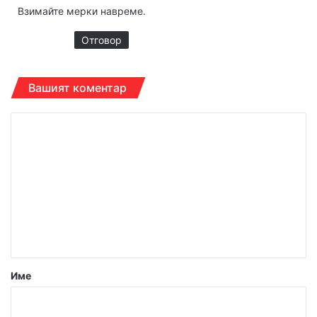
Взимайте мерки навреме.
Отговор
Вашият коментар
К
о
м
е
н
т
а
р
Име
:
*