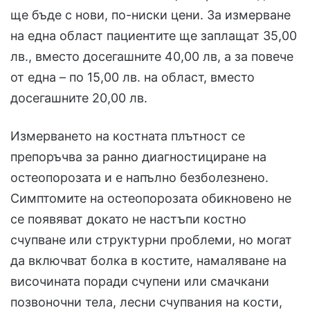
ще бъде с нови, по-ниски цени. За измерване
на една област пациентите ще заплащат 35,00
лв., вместо досегашните 40,00 лв, а за повече
от една – по 15,00 лв. на област, вместо
досегашните 20,00 лв.
Измерването на костната плътност се
препоръчва за ранно диагностициране на
остеопорозата и е напълно безболезнено.
Симптомите на остеопорозата обикновено не
се появяват докато не настъпи костно
счупване или структурни проблеми, но могат
да включват болка в костите, намаляване на
височината поради счупени или смачкани
позвоночни тела, лесни счупвания на кости,