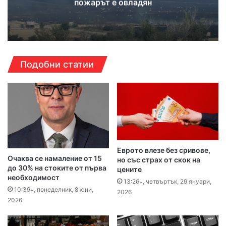
пожарът е овладян
Подобни статии
Еврото влезе без сривове,
Очаква се намаление от 15
но със страх от скок на
до 30% на стоките от първа
цените
необходимост
13:26ч, четвъртък, 29 януари,
10:39ч, понеделник, 8 юни,
2026
2026