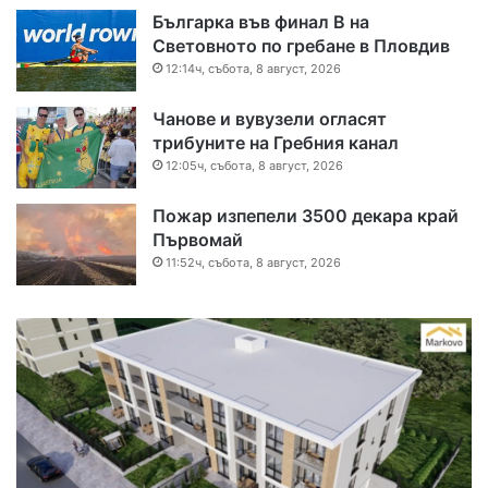
Българка във финал B на
Световното по гребане в Пловдив
12:14ч, събота, 8 август, 2026
Чанове и вувузели огласят
трибуните на Гребния канал
12:05ч, събота, 8 август, 2026
Пожар изпепели 3500 декара край
Първомай
11:52ч, събота, 8 август, 2026