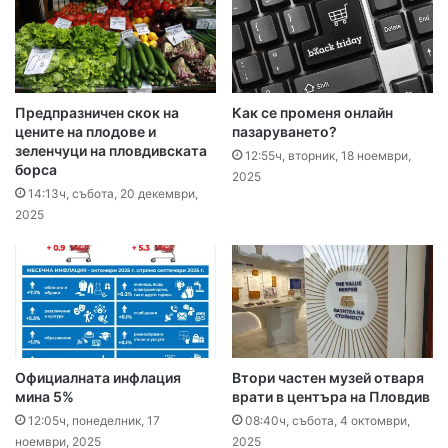
Предпразничен скок на
Как се променя онлайн
цените на плодове и
пазаруването?
зеленчуци на пловдивската
12:55ч, вторник, 18 ноември,
борса
2025
14:13ч, събота, 20 декември,
2025
Официалната инфлация
Втори частен музей отваря
мина 5%
врати в центъра на Пловдив
12:05ч, понеделник, 17
08:40ч, събота, 4 октомври,
ноември, 2025
2025