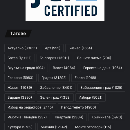
Тагове
Актуално
(33811)
Арт
(955)
Бизнес
(1654)
Ботев Пд
(111)
България
(13911)
Вашите писма
(206)
Вкусът на града
(994)
Власт
(4084)
Героите на деня
(1964)
Гласове
(5983)
Градът
(31292)
Евала
(1068)
Живот
(11039)
Забавление
(8401)
Забравеният град
(1825)
Здраве
(3890)
Зелен град
(1358)
Избори
(5021)
Избор на редактора
(2415)
Изпод тепето
(4900)
Имоти в Пловдив
(237)
Квартали
(2304)
Криминале
(5973)
Култура
(9789)
Мнения
(12142)
Моите отговори
(115)