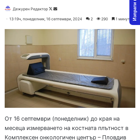
Изпрати новина
Follow
Send
Дежурен Редактор
on
an
13:19ч, понеделник, 16 септември, 2024
2
290
1 минута
X
email
От 16 септември (понеделник) до края на
месеца измерването на костната плътност в
Комплексен онкологичен център – Пловдив