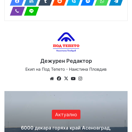
Дежурен Редактор
Екип на Под Тепето - Наистина Пловдив
Website
Facebook
X
YouTube
Instagram
Актуално
6000 декара горяха край Асеновград,