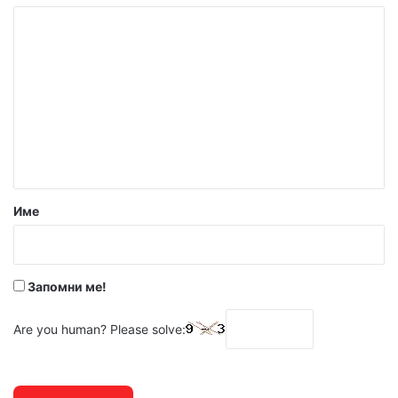
К
о
м
е
н
т
а
р
Име
:
*
Запомни ме!
Are you human? Please solve: