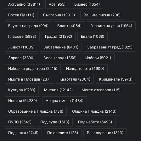
Актуално
(33811)
Арт
(955)
Бизнес
(1654)
Ботев Пд
(111)
България
(13911)
Вашите писма
(206)
Вкусът на града
(994)
Власт
(4084)
Героите на деня
(1964)
Гласове
(5983)
Градът
(31292)
Евала
(1068)
Живот
(11039)
Забавление
(8401)
Забравеният град
(1825)
Здраве
(3890)
Зелен град
(1358)
Избори
(5021)
Избор на редактора
(2415)
Изпод тепето
(4900)
Имоти в Пловдив
(237)
Квартали
(2304)
Криминале
(5973)
Култура
(9789)
Мнения
(12142)
Моите отговори
(115)
Новини
(54289)
Нощна смяна
(1484)
Образование в Пловдив
(736)
Община Пловдив
(2143)
ПУЛС
(2542)
Под лупа
(1613)
Под небето
(6493)
Под ножа
(2745)
По следите
(123)
Разследване
(1313)