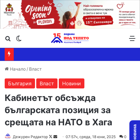
Търсене ...
Switch skin
М
Начало
/
Власт
България
Власт
Новини
Кабинетът обсъжда
българската позиция за
срещата на НАТО в Хага
Follow
Send
Дежурен Редактор
07:57ч, сряда, 18 юни, 2025
0