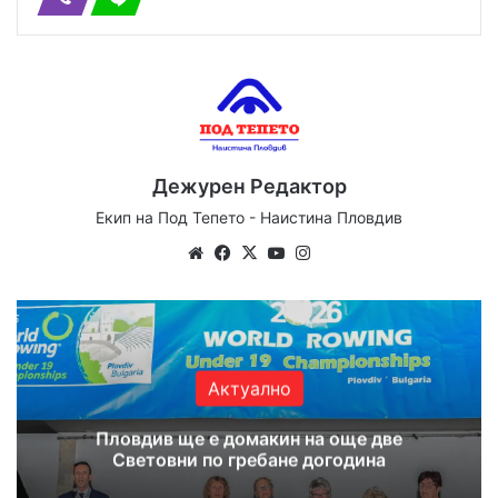
Дежурен Редактор
Екип на Под Тепето - Наистина Пловдив
Website
Facebook
X
YouTube
Instagram
Актуално
Пловдив ще е домакин на още две
Световни по гребане догодина