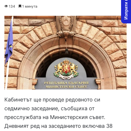
Изпрати новина
on
an
134
1 минута
X
email
Кабинетът ще проведе редовното си
седмично заседание, съобщиха от
пресслужбата на Министерския съвет.
Дневният ред на заседанието включва 38