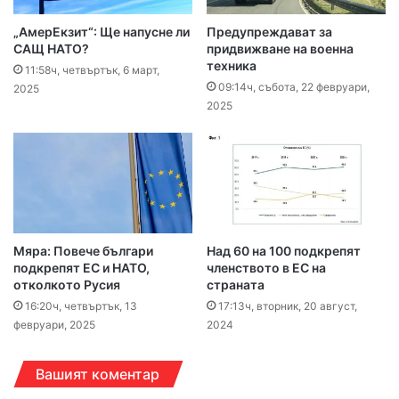
„АмерЕкзит“: Ще напусне ли
Предупреждават за
САЩ НАТО?
придвижване на военна
техника
11:58ч, четвъртък, 6 март,
09:14ч, събота, 22 февруари,
2025
2025
Мяра: Повече българи
Над 60 на 100 подкрепят
подкрепят ЕС и НАТО,
членството в ЕС на
отколкото Русия
страната
16:20ч, четвъртък, 13
17:13ч, вторник, 20 август,
февруари, 2025
2024
Вашият коментар