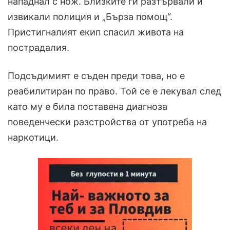
нападнал с нож. Близките ги разтървали и
извикали полиция и „Бърза помощ“.
Пристигналият екип спасил живота на
пострадалия.
Подсъдимият е съден преди това, но е
реабилитиран по право. Той се е лекувал след
като му е била поставена диагноза
поведенчески разстройства от употреба на
наркотици.