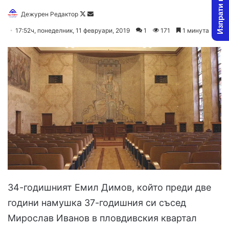
Изпрати новина
Дежурен Редактор
F
S
o
e
17:52ч, понеделник, 11 февруари, 2019
1
171
1 минута
l
n
l
d
o
a
w
n
o
e
n
m
X
a
i
l
34-годишният Емил Димов, който преди две
години намушка 37-годишния си съсед
Мирослав Иванов в пловдивския квартал