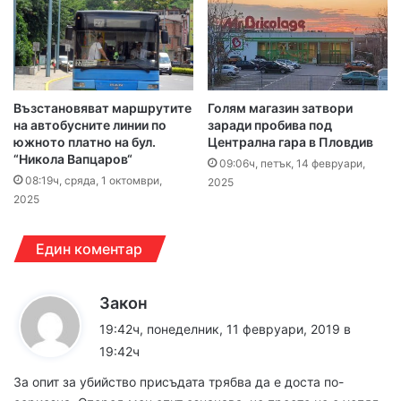
Възстановяват маршрутите
Голям магазин затвори
на автобусните линии по
заради пробива под
южното платно на бул.
Централна гара в Пловдив
“Никола Вапцаров“
09:06ч, петък, 14 февруари,
08:19ч, сряда, 1 октомври,
2025
2025
Един коментар
к
Закон
а
19:42ч, понеделник, 11 февруари, 2019 в
з
19:42ч
а
За опит за убийство присъдата трябва да е доста по-
: