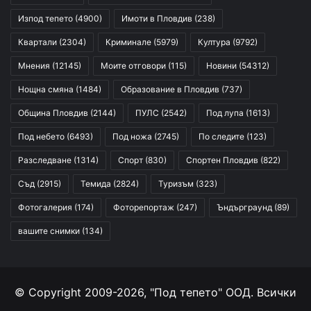
Изпод тепето
(4900)
Имоти в Пловдив
(238)
Квартали
(2304)
Криминале
(5979)
Култура
(9792)
Мнения
(12145)
Моите отговори
(115)
Новини
(54312)
Нощна смяна
(1484)
Образование в Пловдив
(737)
Община Пловдив
(2144)
ПУЛС
(2542)
Под лупа
(1613)
Под небето
(6493)
Под ножа
(2745)
По следите
(123)
Разследване
(1314)
Спорт
(830)
Спортен Пловдив
(822)
Съд
(2915)
Темида
(2824)
Туризъм
(323)
Фотогалерия
(174)
Фоторепортаж
(247)
Ъндърграунд
(89)
вашите снимки
(134)
© Copyright 2009-2026, "Под тепето" ООД. Всички