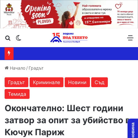
Търсене ...
Switch skin
М
Начало
/
Градът
Градът
Криминале
Новини
Съд
Темида
Окончателно: Шест години
затвор за опит за убийство в
Кючук Париж