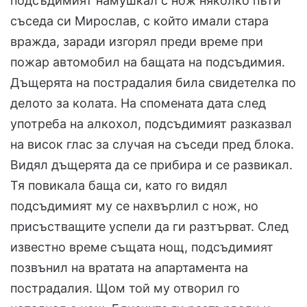
подсъдимият намушкал с нож няколко пъти
съседа си Мирослав, с който имали стара
вражда, заради изгорял преди време при
пожар автомобил на бащата на подсъдимия.
Дъщерята на пострадалия била свидетелка по
делото за колата. На спомената дата след
употреба на алкохол, подсъдимият разказвал
на висок глас за случая на съседи пред блока.
Видял дъщерята да се прибира и се развикал.
Тя повикала баща си, като го видял
подсъдимият му се нахвърлил с нож, но
присъстващите успели да ги разтърват. След
известно време същата нощ, подсъдимият
позвънил на вратата на апартамента на
пострадалия. Щом той му отворил го