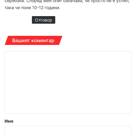
сериозна. Според мен опит означава, че просто не е успял,
така че поне 10-12 години.
Отговор
Вашият коментар
К
о
м
е
н
т
а
р
Име
: