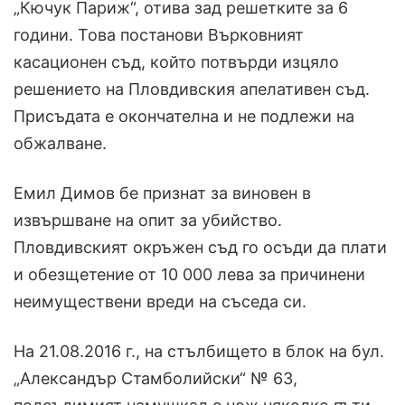
„Кючук Париж“, отива зад решетките за 6
години. Това постанови Върковният
касационен съд, който потвърди изцяло
решението на Пловдивския апелативен съд.
Присъдата е окончателна и не подлежи на
обжалване.
Емил Димов бе признат за виновен в
извършване на опит за убийство.
Пловдивският окръжен съд го осъди да плати
и обезщетение от 10 000 лева за причинени
неимуществени вреди на съседа си.
На 21.08.2016 г., на стълбището в блок на бул.
„Александър Стамболийски“ № 63,