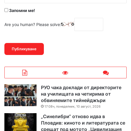
*
Запомни ме!
Are you human? Please solve:
РУО чака доклади от директорите
на училищата на четирима от
обвиняемите тийнейджъри
17:08ч, понеделник, 10 август, 2026
„Синелибри“ отново идва в
Пловдив: киното и литературата се
срещат под мотото „Цивилизация