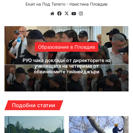
Екип на Под Тепето - Наистина Пловдив
We
Fa
X
Yo
Ins
bsi
ce
uT
tag
te
bo
ub
ra
ok
e
m
Образование в Пловдив
РУО чака доклади от директорите на
училищата на четирима от
обвиняемите тийнейджъри
Подобни статии