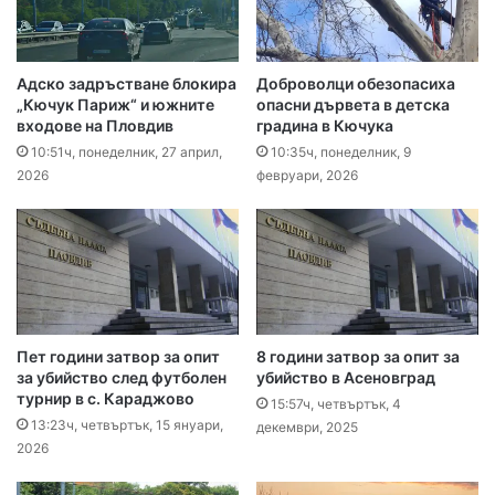
Адско задръстване блокира
Доброволци обезопасиха
„Кючук Париж“ и южните
опасни дървета в детска
входове на Пловдив
градина в Кючука
10:51ч, понеделник, 27 април,
10:35ч, понеделник, 9
2026
февруари, 2026
Пет години затвор за опит
8 години затвор за опит за
за убийство след футболен
убийство в Асеновград
турнир в с. Караджово
15:57ч, четвъртък, 4
13:23ч, четвъртък, 15 януари,
декември, 2025
2026