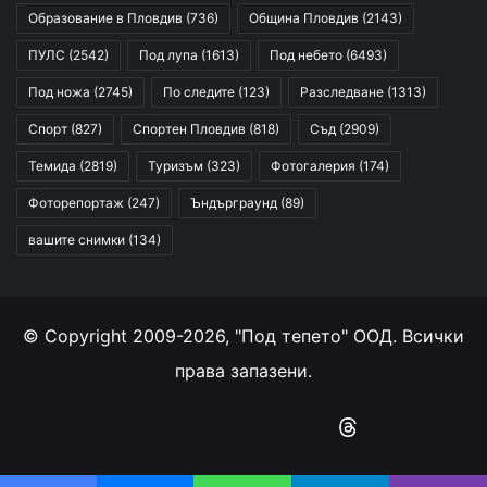
Образование в Пловдив
(736)
Община Пловдив
(2143)
ПУЛС
(2542)
Под лупа
(1613)
Под небето
(6493)
Под ножа
(2745)
По следите
(123)
Разследване
(1313)
Спорт
(827)
Спортен Пловдив
(818)
Съд
(2909)
Темида
(2819)
Туризъм
(323)
Фотогалерия
(174)
Фоторепортаж
(247)
Ъндърграунд
(89)
вашите снимки
(134)
© Copyright 2009-2026, "Под тепето" ООД. Всички
права запазени.
Facebook
YouTube
Instagram
RSS
Threads