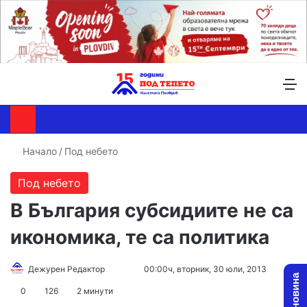
Търсене ...
Switch skin
М
Начало
/
Под небето
Под небето
В България субсидиите не са
икономика, те са политика
Дежурен Редактор
F
S
00:00ч, вторник, 30 юли, 2013
o
e
0
126
2 минути
l
n