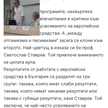
програмите, нахвърляха
впечатления и критики към
усвояването на европейски
средства. А „между
оптимизма и песимизми“ засега се клони към
второто. Най-цветущ в изказа си бе проф.
Светослав Ставрев. Той привлече вниманието
на цялата аула.
Резултатите от работата с европейски
средства в България се разделят на три
групи- такива, които имат слаби резултати,
такива, които нямат никакви резултати или
такива с губещи резултати, каза Ставрев. Той
заключи, че най-често усвояването на