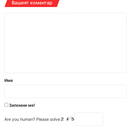
Вашият коментар
К
о
м
е
н
т
а
р
Име
:
*
Запомни ме!
Are you human? Please solve: