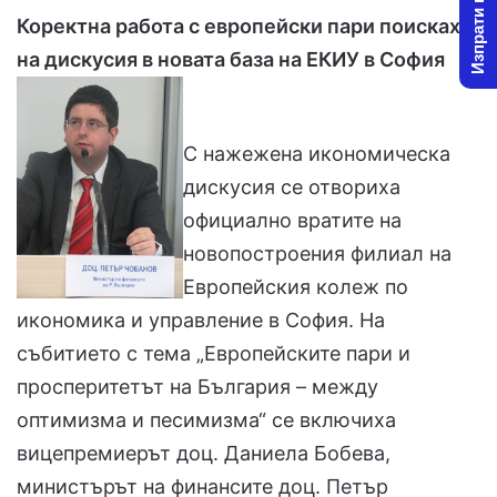
Изпрати новина
l
d
Коректна работа с европейски пари поискаха
o
a
на дискусия в новата база на ЕКИУ в София
w
n
o
e
n
m
С нажежена икономическа
X
a
i
дискусия се отвориха
l
официално вратите на
новопостроения филиал на
Европейския колеж по
икономика и управление в София. На
събитието с тема „Европейските пари и
просперитетът на България – между
оптимизма и песимизма“ се включиха
вицепремиерът доц. Даниела Бобева,
министърът на финансите доц. Петър