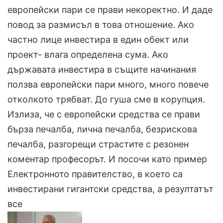
европейски пари се прави некоректно. И даде
повод за размисъл в това отношение. Ако
частно лице инвестира в един обект или
проект- влага определена сума. Ако
държавата инвестира в същите начинания
ползва европейски пари много, много повече
отколкото трябват. До гуша сме в корупция.
Излиза, че с европейски средства се прави
бърза печалба, лична печалба, безрискова
печалба, разгорещи страстите с резонен
коментар професорът. И посочи като пример
Електронното правителство, в което са
инвестирани гигантски средства, а резултатът
все