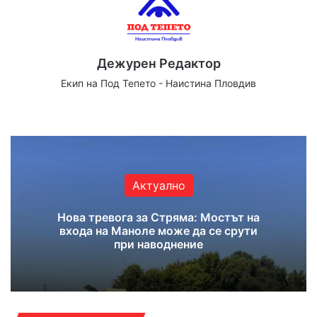
Дежурен Редактор
Екип на Под Тепето - Наистина Пловдив
We
Fa
X
Yo
Ins
bsi
ce
uT
tag
te
bo
ub
ra
ok
e
m
Актуално
Нова тревога за Стряма: Мостът на
входа на Маноле може да се срути
при наводнение