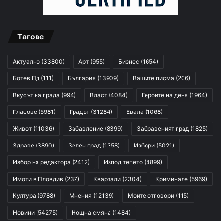
Тагове
Актуално
(33800)
Арт
(955)
Бизнес
(1654)
Ботев Пд
(111)
България
(13909)
Вашите писма
(206)
Вкусът на града
(994)
Власт
(4084)
Героите на деня
(1964)
Гласове
(5981)
Градът
(31284)
Евала
(1068)
Живот
(11036)
Забавление
(8399)
Забравеният град
(1825)
Здраве
(3890)
Зелен град
(1358)
Избори
(5021)
Избор на редактора
(2412)
Изпод тепето
(4899)
Имоти в Пловдив
(237)
Квартали
(2304)
Криминале
(5969)
Култура
(9788)
Мнения
(12139)
Моите отговори
(115)
Новини
(54275)
Нощна смяна
(1484)