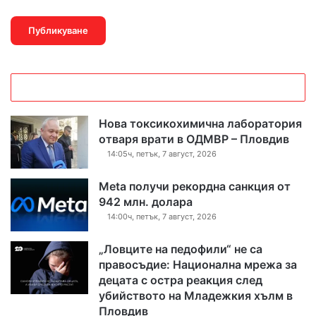
Нова токсикохимична лаборатория
отваря врати в ОДМВР – Пловдив
14:05ч, петък, 7 август, 2026
Meta получи рекордна санкция от
942 млн. долара
14:00ч, петък, 7 август, 2026
„Ловците на педофили“ не са
правосъдие: Национална мрежа за
децата с остра реакция след
убийството на Младежкия хълм в
Пловдив